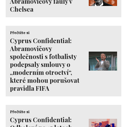
Abramovičovy fauly v
Chelsea
Přečtěte si
Cyprus Confidential:
Abramovičovy
společnosti s fotbalisty
podepsaly smlouvy o
„moderním otroctví“,
které mohou porušovat
pravidla FIFA
Přečtěte si
Cyprus Confidential: