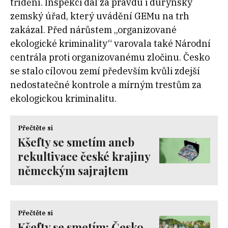
třídění. Inspekci dal za pravdu i durynský
zemský úřad, který uvádění GEMu na trh
zakázal. Před nárůstem „organizované
ekologické kriminality“ varovala také Národní
centrála proti organizovanému zločinu. Česko
se stalo cílovou zemí především kvůli zdejší
nedostatečné kontrole a mírným trestům za
ekologickou kriminalitu.
Přečtěte si
Kšefty se smetím aneb
rekultivace české krajiny
německým sajrajtem
Přečtěte si
Kšefty se smetím: Česko