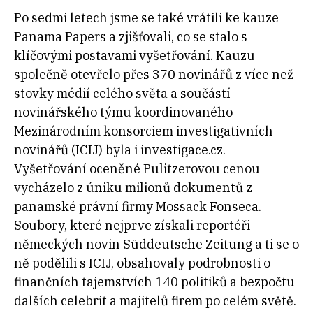
Po sedmi letech jsme se také vrátili ke kauze
Panama Papers a zjišťovali, co se stalo s
klíčovými postavami vyšetřování. Kauzu
společně otevřelo přes 370 novinářů z více než
stovky médií celého světa a součástí
novinářského týmu koordinovaného
Mezinárodním konsorciem investigativních
novinářů (ICIJ) byla i investigace.cz.
Vyšetřování oceněné Pulitzerovou cenou
vycházelo z úniku milionů dokumentů z
panamské právní firmy Mossack Fonseca.
Soubory, které nejprve získali reportéři
německých novin Süddeutsche Zeitung a ti se o
ně podělili s ICIJ, obsahovaly podrobnosti o
finančních tajemstvích 140 politiků a bezpočtu
dalších celebrit a majitelů firem po celém světě.