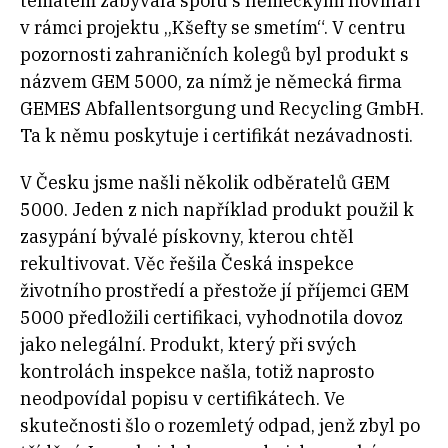
tématem zabývala spolu s německými novináři
v rámci projektu „Kšefty se smetím“. V centru
pozornosti zahraničních kolegů byl produkt s
názvem GEM 5000, za nímž je německá firma
GEMES Abfallentsorgung und Recycling GmbH.
Ta k němu poskytuje i certifikát nezávadnosti.
V Česku jsme našli několik odběratelů GEM
5000. Jeden z nich například produkt použil k
zasypání bývalé pískovny, kterou chtěl
rekultivovat. Věc řešila Česká inspekce
životního prostředí a přestože jí příjemci GEM
5000 předložili certifikaci, vyhodnotila dovoz
jako nelegální. Produkt, který při svých
kontrolách inspekce našla, totiž naprosto
neodpovídal popisu v certifikátech. Ve
skutečnosti šlo o rozemletý odpad, jenž zbyl po