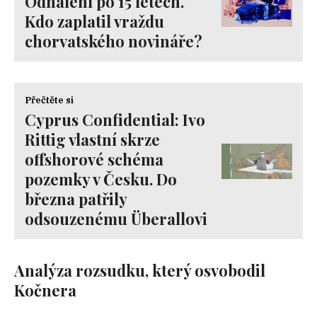
Odhalení po 15 letech.
Kdo zaplatil vraždu
chorvatského novináře?
Přečtěte si
Cyprus Confidential: Ivo
Rittig vlastní skrze
offshorové schéma
pozemky v Česku. Do
března patřily
odsouzenému Überallovi
Analýza rozsudku, který osvobodil
Kočnera