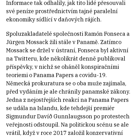
Informace tak odhalily, jak tito lidé přesouvali
své peníze prostřednictvím tajné paralelní
ekonomiky sídlící v daňových rájích.
Spoluzakladatelé společnosti Ramón Fonseca a
Jürgen Mossack žili stále v Panamě. Zatímco
Mossack se držel v ústraní, Fonseca byl aktivní
na Twitteru, kde několikrát denně publikoval
příspěvky, v nichž se oháněl konspiračními
teoriemi o Panama Papers a covidu-19.
Německá prokuratura se o oba muže zajímala,
před vydáním je ale chránily panamské zákony.
Jedna z nejostřejších reakcí na Panama Papers
se udála na Islandu, kde tehdejší premiér
Sigmundur Davíð Gunnlaugsson po protestech
veřejnosti odstoupil. Na politickou scénu se ale
vrátil, když v roce 2017 založil konzervativní