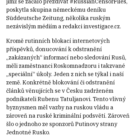
jimž se začalo přezdívat #RussianCensorFiles,
poskytla skupina německému deníku
Süddeutsche Zeitung, několika ruským
nezávislým médiím a redakci investigace.cz.
Kromě rutinních blokací internetových
příspěvků, donucování k odstranění
„zakázaných“ informací nebo sledování Rusů,
měli zaměstnanci Roskomnadzoru i takzvané
„speciální“ úkoly. Jeden z nich se týkal i naší
země. Konkrétně blokování či odstranění
článků věnujících se v Česku zadrženém
podnikateli Rubenu Tatuljanovi. Tento vlivný
byznysmen měl vazby na ruskou vládu a
zároveň na ruské kriminální podsvětí. Zároveň
šlo o jednoho ze sponzorů Putinovy strany
Jednotné Rusko.