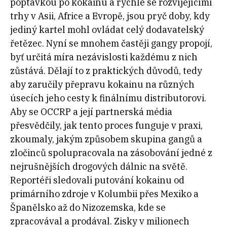
poptávkou po kokainu a rychle se rozvíjejícími
trhy v Asii, Africe a Evropě, jsou pryč doby, kdy
jediný kartel mohl ovládat celý dodavatelský
řetězec. Nyní se mnohem častěji gangy propojí,
byť určitá míra nezávislosti každému z nich
zůstává. Dělají to z praktických důvodů, tedy
aby zaručily přepravu kokainu na různých
úsecích jeho cesty k finálnímu distributorovi.
Aby se OCCRP a její partnerská média
přesvědčily, jak tento proces funguje v praxi,
zkoumaly, jakým způsobem skupina gangů a
zločinců spolupracovala na zásobování jedné z
nejrušnějších drogových dálnic na světě.
Reportéři sledovali putování kokainu od
primárního zdroje v Kolumbii přes Mexiko a
Španělsko až do Nizozemska, kde se
zpracovával a prodával. Zisky v milionech