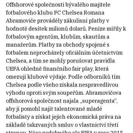
Offshorové společnosti bývalého majitele
fotbalového klubu FC Chelsea Romana
Abramoviče prováděly zákulisní platby v
hodnotě desítek milionů dolarů. Peníze mířily k
fotbalovým agentům, klubům, skautům a
manažerům. Platby za obchody spojené s
fotbalem neprocházely oficiálním účetnictvím
Chelsea, a tím se mohly porušovat pravidla
UEFA ohledně finančního fair play, která
omezují klubové výdaje. Podle odborníků tím
Chelsea podle všeho získala nespravedlivou
výhodu oproti svým soupeřům. Abramovičova
offshorová společnost najala „superagenta“,
aby jí pomohl najít talentované mladé
fotbalisty a získat jejich ekonomická práva na
základě takzvaných smluv o vlastnictví třetí
stranou. Něco podobného ale FIFA v roce 2015