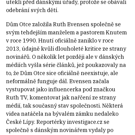
utekli před dánskými úřady, protože se obávali
odebrání svých dětí.
Dům Otce založila Ruth Evensen společně se
svým tehdejším manželem a pastorem Knutem
v roce 1990. Hnutí oficiálně zaniklo v roce
2013, údajně kvůli dlouholeté kritice ze strany
novinářů. O několik let později ale v dánských
médiích vyšla série článků, jež poukazovaly na
to, že Dům Otce sice oficiálně neexistuje, ale
neformálně funguje dál. Evensen začala
vystupovat jako influencerka pod značkou
Ruth TV, komentovat jak nařčení ze strany
médií, tak současný stav společnosti. Některá
videa natáčela na bývalém zámku nedaleko
České Lípy. Reportérky investigace.cz se
společně s dánským novinářem vydaly po