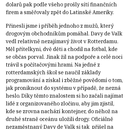
dolarů pak podle všeho prošly sítí finančních
firem a směřovaly zpět do Latinské Ameriky.
Přinesli jsme i příběh jednoho z mužů, který
drogovým obchodníkům pomáhal. Davy de Valk
vedl relativně nezajímavý život v Rotterdamu.
Měl přítelkyni, dvě děti a chodil na fotbal, kde
se občas porval. Jinak žil na podpoře a celé noci
trávil s počítačovými hrami. Na jedné z
rotterdamských škol se naučil základy
programování a získal i zběžné povědomí o tom,
jak proniknout do systému v případě, že nezná
heslo. Díky těmto znalostem si ho začali najímat
lidé z organizovaného zločinu, aby jim zjistil,
kde se zrovna nachází kontejner, do něhož na
druhé straně oceánu uložili drogy. Oficiálně
nezaměstnaný Davy de Valk si tak přišel na