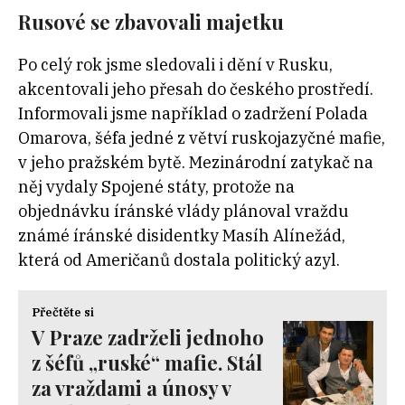
Rusové se zbavovali majetku
Po celý rok jsme sledovali i dění v Rusku,
akcentovali jeho přesah do českého prostředí.
Informovali jsme například o zadržení Polada
Omarova, šéfa jedné z větví ruskojazyčné mafie,
v jeho pražském bytě. Mezinárodní zatykač na
něj vydaly Spojené státy, protože na
objednávku íránské vlády plánoval vraždu
známé íránské disidentky Masíh Alínežád,
která od Američanů dostala politický azyl.
Přečtěte si
V Praze zadrželi jednoho
z šéfů „ruské“ mafie. Stál
za vraždami a únosy v