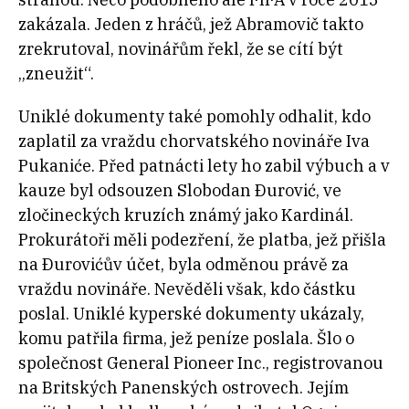
zakázala. Jeden z hráčů, jež Abramovič takto
zrekrutoval, novinářům řekl, že se cítí být
„zneužit“.
Uniklé dokumenty také pomohly odhalit, kdo
zaplatil za vraždu chorvatského novináře Iva
Pukaniće. Před patnácti lety ho zabil výbuch a v
kauze byl odsouzen Slobodan Ðurović, ve
zločineckých kruzích známý jako Kardinál.
Prokurátoři měli podezření, že platba, jež přišla
na Ðurovićův účet, byla odměnou právě za
vraždu novináře. Nevěděli však, kdo částku
poslal. Uniklé kyperské dokumenty ukázaly,
komu patřila firma, jež peníze poslala. Šlo o
společnost General Pioneer Inc., registrovanou
na Britských Panenských ostrovech. Jejím