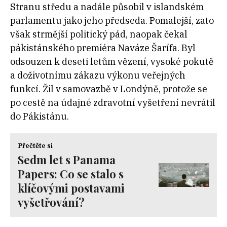
Stranu středu a nadále působil v islandském
parlamentu jako jeho předseda. Pomalejší, zato
však strmější politický pád, naopak čekal
pákistánského premiéra Naváze Šarífa. Byl
odsouzen k deseti letům vězení, vysoké pokutě
a doživotnímu zákazu výkonu veřejných
funkcí. Žil v samovazbě v Londýně, protože se
po cestě na údajné zdravotní vyšetření nevrátil
do Pákistánu.
Přečtěte si
Sedm let s Panama
Papers: Co se stalo s
klíčovými postavami
vyšetřování?