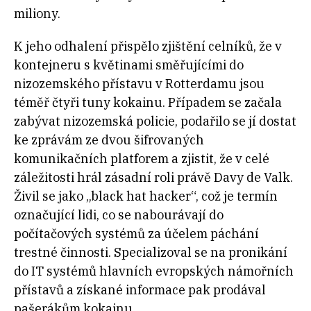
miliony.
K jeho odhalení přispělo zjištění celníků, že v
kontejneru s květinami směřujícími do
nizozemského přístavu v Rotterdamu jsou
téměř čtyři tuny kokainu. Případem se začala
zabývat nizozemská policie, podařilo se jí dostat
ke zprávám ze dvou šifrovaných
komunikačních platforem a zjistit, že v celé
záležitosti hrál zásadní roli právě Davy de Valk.
Živil se jako „black hat hacker“, což je termín
označující lidi, co se nabourávají do
počítačových systémů za účelem páchání
trestné činnosti. Specializoval se na pronikání
do IT systémů hlavních evropských námořních
přístavů a získané informace pak prodával
pašerákům kokainu.