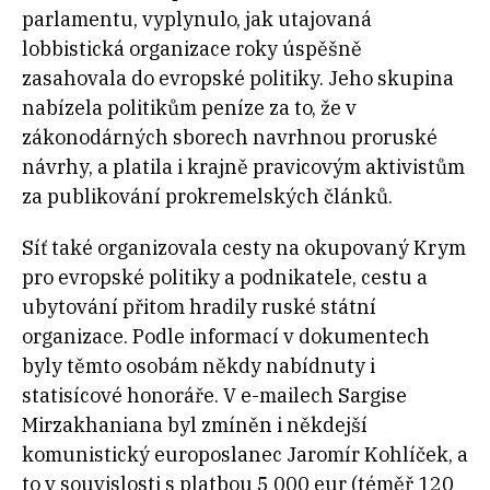
parlamentu, vyplynulo, jak utajovaná
lobbistická organizace roky úspěšně
zasahovala do evropské politiky. Jeho skupina
nabízela politikům peníze za to, že v
zákonodárných sborech navrhnou proruské
návrhy, a platila i krajně pravicovým aktivistům
za publikování prokremelských článků.
Síť také organizovala cesty na okupovaný Krym
pro evropské politiky a podnikatele, cestu a
ubytování přitom hradily ruské státní
organizace. Podle informací v dokumentech
byly těmto osobám někdy nabídnuty i
statisícové honoráře. V e-mailech Sargise
Mirzakhaniana byl zmíněn i někdejší
komunistický europoslanec Jaromír Kohlíček, a
to v souvislosti s platbou 5 000 eur (téměř 120