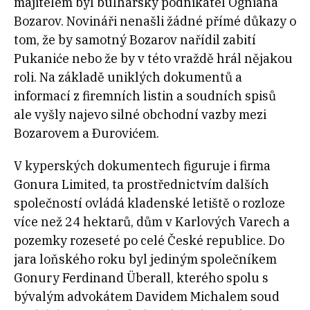
majitelem byl bulharský podnikatel Ogniana
Bozarov. Novináři nenašli žádné přímé důkazy o
tom, že by samotný Bozarov nařídil zabití
Pukaniće nebo že by v této vraždě hrál nějakou
roli. Na základě uniklých dokumentů a
informací z firemních listin a soudních spisů
ale vyšly najevo silné obchodní vazby mezi
Bozarovem a Ðurovićem.
V kyperských dokumentech figuruje i firma
Gonura Limited, ta prostřednictvím dalších
společností ovládá kladenské letiště o rozloze
více než 24 hektarů, dům v Karlových Varech a
pozemky rozeseté po celé České republice. Do
jara loňského roku byl jediným společníkem
Gonury Ferdinand Überall, kterého spolu s
bývalým advokátem Davidem Michalem soud