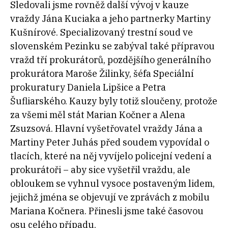
Sledovali jsme rovněž další vývoj v kauze
vraždy Jána Kuciaka a jeho partnerky Martiny
Kušnírové. Specializovaný trestní soud ve
slovenském Pezinku se zabýval také přípravou
vražd tří prokurátorů, pozdějšího generálního
prokurátora Maroše Žilinky, šéfa Speciální
prokuratury Daniela Lipšice a Petra
Šufliarského. Kauzy byly totiž sloučeny, protože
za všemi měl stát Marian Kočner a Alena
Zsuzsová. Hlavní vyšetřovatel vraždy Jána a
Martiny Peter Juhás před soudem vypovídal o
tlacích, které na něj vyvíjelo policejní vedení a
prokurátoři – aby sice vyšetřil vraždu, ale
obloukem se vyhnul vysoce postaveným lidem,
jejichž jména se objevují ve zprávách z mobilu
Mariana Kočnera. Přinesli jsme také časovou
osu celého případu.