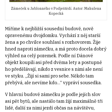
Zámeček u Jablonného v Podještědí. Autor: Mahulena
Kopecká
Míříme k nejbližší sousední budově, nově
opravenému dvojdomku. Vychází z něj starší
žena a po chvilce souhlasí s rozhovorem. Žije
hned naproti zámečku, a má proto docela dobrý
výhled na celý pozemek. Podle ní Dánové
objekt koupili asi před dvěma lety a postupně
ho předělávají, nikdo z vesnice s nimi ale není
ve styku. „Žijí si sami pro sebe. Někdo tam
přebývá, ale nevíme kdo…“ vypráví sousedka.
V hlavní budově zámečku je podle jejích slov
asi pět bytů, ale nastálo tam žijí maximálně tři
lidé, další za nimi jezdí občas na návštěvu,