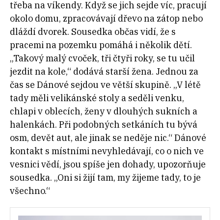
třeba na víkendy. Když se jich sejde víc, pracují
okolo domu, zpracovávají dřevo na zátop nebo
dláždí dvorek. Sousedka občas vidí, že s
pracemi na pozemku pomáhá i několik dětí.
„Takový malý cvoček, tři čtyři roky, se tu učil
jezdit na kole,“ dodává starší žena. Jednou za
čas se Dánové sejdou ve větší skupině. „V létě
tady měli velikánské stoly a seděli venku,
chlapi v oblecích, ženy v dlouhých sukních a
halenkách. Při podobných setkáních tu bývá
osm, devět aut, ale jinak se neděje nic.“ Dánové
kontakt s místními nevyhledávají, co o nich ve
vesnici vědí, jsou spíše jen dohady, upozorňuje
sousedka. „Oni si žijí tam, my žijeme tady, to je
všechno.“