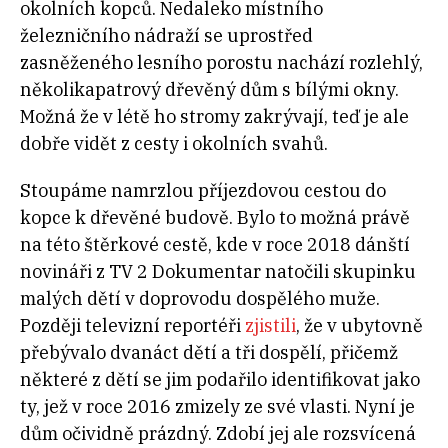
okolních kopců. Nedaleko místního
železničního nádraží se uprostřed
zasněženého lesního porostu nachází rozlehlý,
několikapatrový dřevěný dům s bílými okny.
Možná že v létě ho stromy zakrývají, teď je ale
dobře vidět z cesty i okolních svahů.
Stoupáme namrzlou příjezdovou cestou do
kopce k dřevěné budově. Bylo to možná právě
na této štěrkové cestě, kde v roce 2018 dánští
novináři z TV 2 Dokumentar natočili skupinku
malých dětí v doprovodu dospělého muže.
Později televizní reportéři
zjistili
, že v ubytovně
přebývalo dvanáct dětí a tři dospělí, přičemž
některé z dětí se jim podařilo identifikovat jako
ty, jež v roce 2016 zmizely ze své vlasti. Nyní je
dům očividně prázdný. Zdobí jej ale rozsvícená