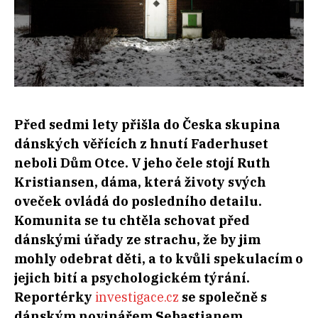
Před sedmi lety přišla do Česka skupina
dánských věřících z hnutí Faderhuset
neboli Dům Otce. V jeho čele stojí Ruth
Kristiansen, dáma, která životy svých
oveček ovládá do posledního detailu.
Komunita se tu chtěla schovat před
dánskými úřady ze strachu, že by jim
mohly odebrat děti, a to kvůli spekulacím o
jejich bití a psychologickém týrání.
Reportérky
investigace.cz
se společně s
dánským novinářem Sebastianem