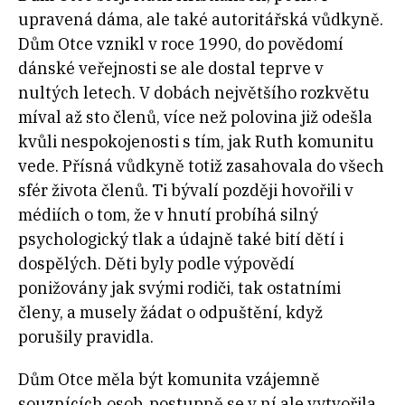
upravená dáma, ale také autoritářská vůdkyně.
Dům Otce vznikl v roce 1990, do povědomí
dánské veřejnosti se ale dostal teprve v
nultých letech. V dobách největšího rozkvětu
míval až sto členů, více než polovina již odešla
kvůli nespokojenosti s tím, jak Ruth komunitu
vede. Přísná vůdkyně totiž zasahovala do všech
sfér života členů. Ti bývalí později hovořili v
médiích o tom, že v hnutí probíhá silný
psychologický tlak a údajně také bití dětí i
dospělých. Děti byly podle výpovědí
ponižovány jak svými rodiči, tak ostatními
členy, a musely žádat o odpuštění, když
porušily pravidla.
Dům Otce měla být komunita vzájemně
souznících osob, postupně se v ní ale vytvořila