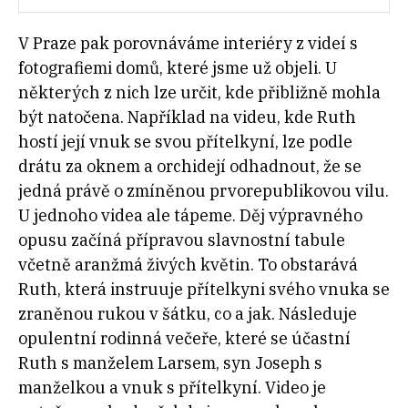
V Praze pak porovnáváme interiéry z videí s
fotografiemi domů, které jsme už objeli. U
některých z nich lze určit, kde přibližně mohla
být natočena. Například na videu, kde Ruth
hostí její vnuk se svou přítelkyní, lze podle
drátu za oknem a orchidejí odhadnout, že se
jedná právě o zmíněnou prvorepublikovou vilu.
U jednoho videa ale tápeme. Děj výpravného
opusu začíná přípravou slavnostní tabule
včetně aranžmá živých květin. To obstarává
Ruth, která instruuje přítelkyni svého vnuka se
zraněnou rukou v šátku, co a jak. Následuje
opulentní rodinná večeře, které se účastní
Ruth s manželem Larsem, syn Joseph s
manželkou a vnuk s přítelkyní. Video je