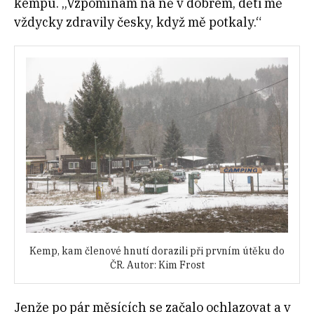
kempu. „Vzpomínám na ně v dobrém, děti mě
vždycky zdravily česky, když mě potkaly.“
Kemp, kam členové hnutí dorazili při prvním útěku do
ČR. Autor: Kim Frost
Jenže po pár měsících se začalo ochlazovat a v