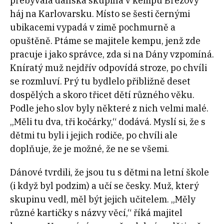
přebývala dánská skupina v kempu Březový
háj na Karlovarsku. Místo se šesti černými
ubikacemi vypadá v zimě pochmurně a
opuštěně. Ptáme se majitele kempu, jenž zde
pracuje i jako správce, zda si na Dány vzpomíná.
Kníratý muž nejdřív odpovídá stroze, po chvíli
se rozmluví. Prý tu bydlelo přibližně deset
dospělých a skoro třicet dětí různého věku.
Podle jeho slov byly některé z nich velmi malé.
„Měli tu dva, tři kočárky,“ dodává. Myslí si, že s
dětmi tu byli i jejich rodiče, po chvíli ale
doplňuje, že je možné, že ne se všemi.
Dánové tvrdili, že jsou tu s dětmi na letní škole
(i když byl podzim) a učí se česky. Muž, který
skupinu vedl, měl být jejich učitelem. „Měly
různé kartičky s názvy věcí,“ říká majitel