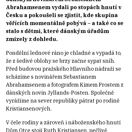
Abrahamsenem vydali po stopách hnutí v
Česku a pokoušeli se zjistit, kde skupina
věřících momentálně pobývá – a také co se
stalo s dětmi, které dánským úřadům
zmizely z dohledu.
Pondělní lednové ráno je chladné a vypadá to,
že z šedivé oblohy se brzy začne sypat sníh.
Před budovou pražského Hlavního nádraží se
scházíme s novinářem Sebastianem
Abrahamsenem a fotografem Kimem Frostem z
dánských novin Jyllands-Posten. Společně
vyrážíme na sever republiky pátrat po rodině
Kristiansenových.
V čele rodiny a zároveň i náboženského hnutí
Dům Otce stojí Ruth Kristiansen, pečlivě