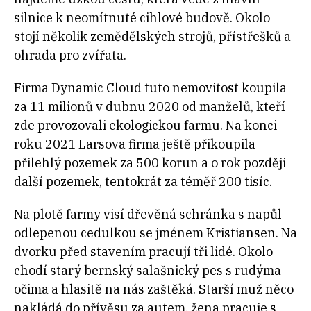
silnice k neomítnuté cihlové budově. Okolo
stojí několik zemědělských strojů, přístřešků a
ohrada pro zvířata.
Firma Dynamic Cloud tuto nemovitost koupila
za 11 milionů v dubnu 2020 od manželů, kteří
zde provozovali ekologickou farmu. Na konci
roku 2021 Larsova firma ještě přikoupila
přilehlý pozemek za 500 korun a o rok později
další pozemek, tentokrát za téměř 200 tisíc.
Na plotě farmy visí dřevěná schránka s napůl
odlepenou cedulkou se jménem Kristiansen. Na
dvorku před stavením pracují tři lidé. Okolo
chodí starý bernský salašnický pes s rudýma
očima a hlasitě na nás zaštěká. Starší muž něco
nakládá do přívěsu za autem, žena pracuje s