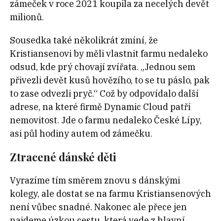
zámeček v roce 2021 koupila za necelých devět
milionů.
Sousedka také několikrát zmíní, že
Kristiansenovi by měli vlastnit farmu nedaleko
odsud, kde prý chovají zvířata. „Jednou sem
přivezli devět kusů hovězího, to se tu páslo, pak
to zase odvezli pryč.“ Což by odpovídalo další
adrese, na které firmě Dynamic Cloud patří
nemovitost. Jde o farmu nedaleko České Lípy,
asi půl hodiny autem od zámečku.
Ztracené dánské děti
Vyrazíme tím směrem znovu s dánskými
kolegy, ale dostat se na farmu Kristiansenových
není vůbec snadné. Nakonec ale přece jen
najdeme úzkou cestu, která vede z hlavní