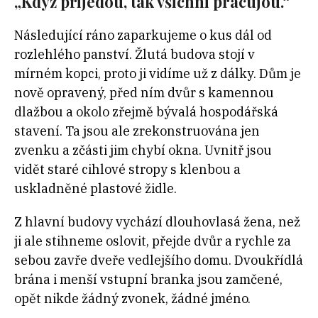
„Když přijedou, tak všichni pracujou.“
Následující ráno zaparkujeme o kus dál od
rozlehlého panství. Žlutá budova stojí v
mírném kopci, proto ji vidíme už z dálky. Dům je
nově opravený, před ním dvůr s kamennou
dlažbou a okolo zřejmě bývalá hospodářská
stavení. Ta jsou ale zrekonstruována jen
zvenku a zčásti jim chybí okna. Uvnitř jsou
vidět staré cihlové stropy s klenbou a
uskladněné plastové židle.
Z hlavní budovy vychází dlouhovlasá žena, než
ji ale stihneme oslovit, přejde dvůr a rychle za
sebou zavře dveře vedlejšího domu. Dvoukřídlá
brána i menší vstupní branka jsou zamčené,
opět nikde žádný zvonek, žádné jméno.