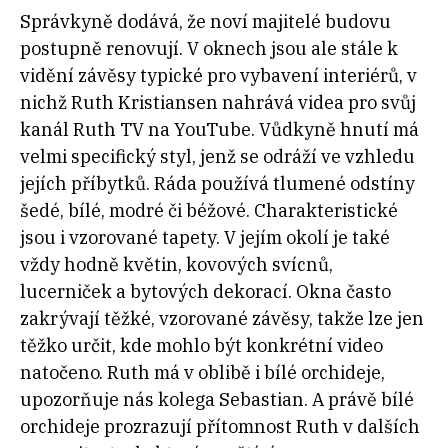
Správkyně dodává, že noví majitelé budovu
postupně renovují. V oknech jsou ale stále k
vidění závěsy typické pro vybavení interiérů, v
nichž Ruth Kristiansen nahrává videa pro svůj
kanál Ruth TV na YouTube. Vůdkyně hnutí má
velmi specifický styl, jenž se odráží ve vzhledu
jejích příbytků. Ráda používá tlumené odstíny
šedé, bílé, modré či béžové. Charakteristické
jsou i vzorované tapety. V jejím okolí je také
vždy hodně květin, kovových svícnů,
lucerniček a bytových dekorací. Okna často
zakrývají těžké, vzorované závěsy, takže lze jen
těžko určit, kde mohlo být konkrétní video
natočeno. Ruth má v oblibě i bílé orchideje,
upozorňuje nás kolega Sebastian. A právě bílé
orchideje prozrazují přítomnost Ruth v dalších