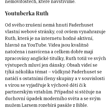
nemovitostech, které navštívíme.
Youtuberka Ruth
Od svého zrušení nemá hnutí Faderhuset
vlastní webové stránky, což ovšem vynahrazuje
Ruth, která je na internetu hodně aktivní,
hlavně na YouTube. Videa jsou kvalitně
natočena i nasvícena a celkem dobře mají
zpracovány anglické titulky, Ruth totiž ve svých
výstupech mluví jen dánsky. Obsah videí se
týká několika témat – vůdkyně Faderhuset se
natáčí s ostatními členy skupiny a v souvislosti
s vírou se vyjadřuje k výchově dětí či k
partnerským vztahům. Případně si stěžuje na
duchovní úpadek moderního světa a se svým
mužem Larsem rozebírá pasáže z Bible.