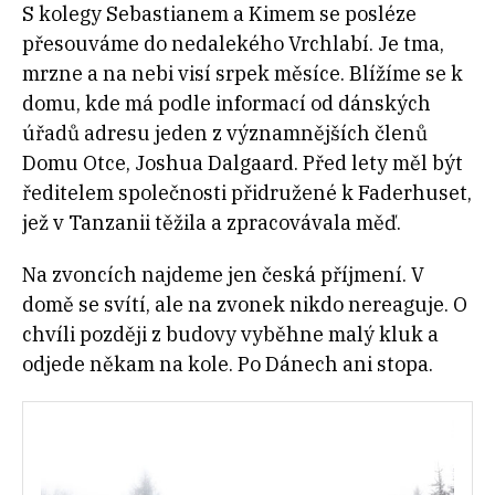
S kolegy Sebastianem a Kimem se posléze
přesouváme do nedalekého Vrchlabí. Je tma,
mrzne a na nebi visí srpek měsíce. Blížíme se k
domu, kde má podle informací od dánských
úřadů adresu jeden z významnějších členů
Domu Otce, Joshua Dalgaard. Před lety měl být
ředitelem společnosti přidružené k Faderhuset,
jež v Tanzanii těžila a zpracovávala měď.
Na zvoncích najdeme jen česká příjmení. V
domě se svítí, ale na zvonek nikdo nereaguje. O
chvíli později z budovy vyběhne malý kluk a
odjede někam na kole. Po Dánech ani stopa.