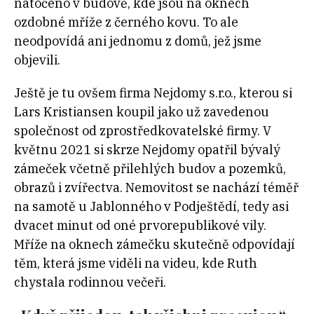
natočeno v budově, kde jsou na oknech
ozdobné mříže z černého kovu. To ale
neodpovídá ani jednomu z domů, jež jsme
objevili.
Ještě je tu ovšem firma Nejdomy s.r.o., kterou si
Lars Kristiansen koupil jako už zavedenou
společnost od zprostředkovatelské firmy. V
květnu 2021 si skrze Nejdomy opatřil bývalý
zámeček včetně přilehlých budov a pozemků,
obrazů i zvířectva. Nemovitost se nachází téměř
na samotě u Jablonného v Podještědí, tedy asi
dvacet minut od oné prvorepublikové vily.
Mříže na oknech zámečku skutečně odpovídají
těm, která jsme viděli na videu, kde Ruth
chystala rodinnou večeři.