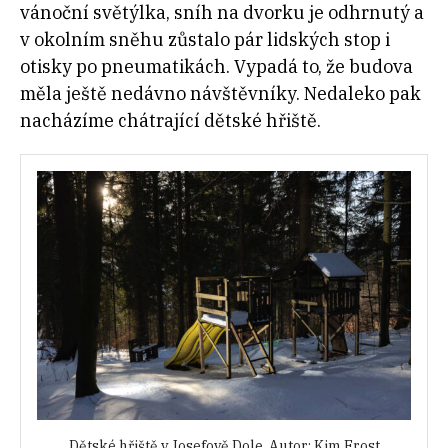
vánoční světýlka, sníh na dvorku je odhrnutý a
v okolním sněhu zůstalo pár lidských stop i
otisky po pneumatikách. Vypadá to, že budova
měla ještě nedávno návštěvníky. Nedaleko pak
nacházíme chátrající dětské hřiště.
Dětské hřiště v Josefově Dole. Autor: Kim Frost