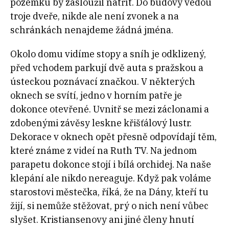
pozemku by zasloužil natřít. Do budovy vedou
troje dveře, nikde ale není zvonek a na
schránkách nenajdeme žádná jména.
Okolo domu vidíme stopy a sníh je odklizený,
před vchodem parkují dvě auta s pražskou a
ústeckou poznávací značkou. V některých
oknech se svítí, jedno v horním patře je
dokonce otevřené. Uvnitř se mezi záclonami a
zdobenými závěsy leskne křišťálový lustr.
Dekorace v oknech opět přesně odpovídají těm,
které známe z videí na Ruth TV. Na jednom
parapetu dokonce stojí i bílá orchidej. Na naše
klepání ale nikdo nereaguje. Když pak voláme
starostovi městečka, říká, že na Dány, kteří tu
žijí, si nemůže stěžovat, prý o nich není vůbec
slyšet. Kristiansenovy ani jiné členy hnutí