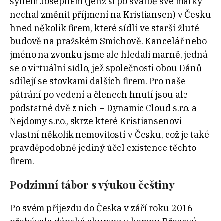
synem Josephem (jenž si po svatbě své matky
nechal změnit příjmení na Kristiansen) v Česku
hned několik firem, které sídlí ve starší žluté
budově na pražském Smíchově. Kancelář nebo
jméno na zvonku jsme ale hledali marně, jedná
se o virtuální sídlo, jež společnosti obou Dánů
sdílejí se stovkami dalších firem. Pro naše
pátrání po vedení a členech hnutí jsou ale
podstatné dvě z nich – Dynamic Cloud s.r.o. a
Nejdomy s.r.o., skrze které Kristiansenovi
vlastní několik nemovitostí v Česku, což je také
pravděpodobně jediný účel existence těchto
firem.
Podzimní tábor s výukou češtiny
Po svém příjezdu do Česka v září roku 2016