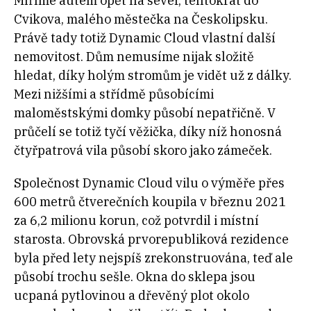
Míříme autem opět na sever, tentokrát do
Cvikova, malého městečka na Českolipsku.
Právě tady totiž Dynamic Cloud vlastní další
nemovitost. Dům nemusíme nijak složitě
hledat, díky holým stromům je vidět už z dálky.
Mezi nižšími a střídmě působícími
maloměstskými domky působí nepatřičně. V
průčelí se totiž tyčí věžička, díky níž honosná
čtyřpatrová vila působí skoro jako zámeček.
Společnost Dynamic Cloud vilu o výměře přes
600 metrů čtverečních koupila v březnu 2021
za 6,2 milionu korun, což potvrdil i místní
starosta. Obrovská prvorepubliková rezidence
byla před lety nejspíš zrekonstruována, teď ale
působí trochu sešle. Okna do sklepa jsou
ucpaná pytlovinou a dřevěný plot okolo