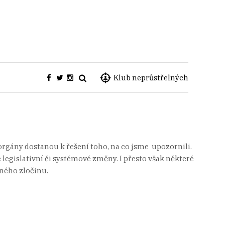
Klub neprůstřelných
rgány dostanou k řešení toho, na co jsme upozornili.
egislativní či systémové změny. I přesto však některé
aného zločinu.