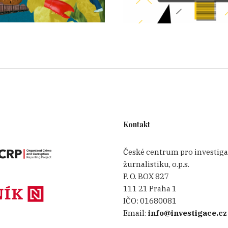
Kontakt
České centrum pro investiga
žurnalistiku, o.p.s.
P. O. BOX 827
111 21 Praha 1
IČO:
01680081
Email:
info@investigace.cz