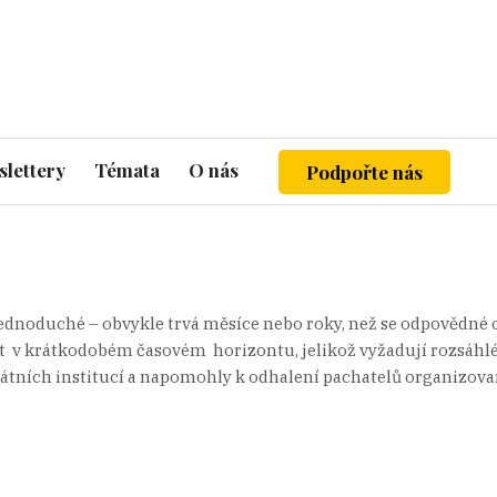
lettery
Témata
O nás
Podpořte nás
ednoduché – obvykle trvá měsíce nebo roky, než se odpovědné o
 v krátkodobém časovém horizontu, jelikož vyžadují rozsáhlé l
tátních institucí a napomohly k odhalení pachatelů organizov