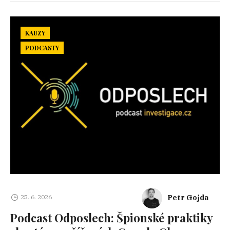
KAUZY
PODCASTY
Petr Gojda
25. 6. 2026
Podcast Odposlech: Špionské praktiky