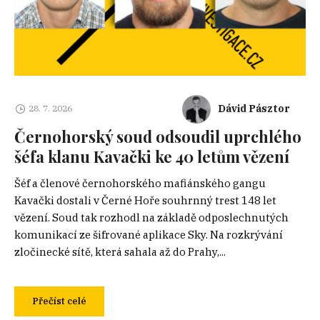
Dávid Pásztor
28. 7. 2026
Černohorský soud odsoudil uprchlého
šéfa klanu Kavački ke 40 letům vězení
Šéf a členové černohorského mafiánského gangu
Kavački dostali v Černé Hoře souhrnný trest 148 let
vězení. Soud tak rozhodl na základě odposlechnutých
komunikací ze šifrované aplikace Sky. Na rozkrývání
zločinecké sítě, která sahala až do Prahy,...
Přečíst celé