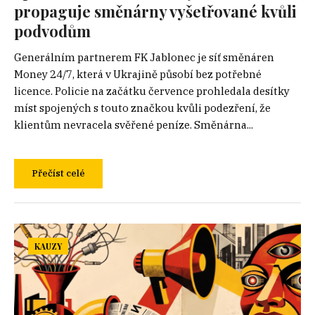
propaguje směnárny vyšetřované kvůli
podvodům
Generálním partnerem FK Jablonec je síť směnáren
Money 24/7, která v Ukrajině působí bez potřebné
licence. Policie na začátku července prohledala desítky
míst spojených s touto značkou kvůli podezření, že
klientům nevracela svěřené peníze. Směnárna...
Přečíst celé
KAUZY