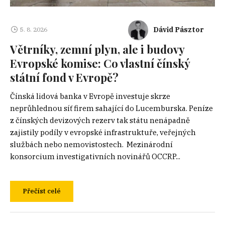
Dávid Pásztor
5. 8. 2026
Větrníky, zemní plyn, ale i budovy
Evropské komise: Co vlastní čínský
státní fond v Evropě?
Čínská lidová banka v Evropě investuje skrze
neprůhlednou síť firem sahající do Lucemburska. Peníze
z čínských devizových rezerv tak státu nenápadně
zajistily podíly v evropské infrastruktuře, veřejných
službách nebo nemovistostech. Mezinárodní
konsorcium investigativních novinářů OCCRP...
Přečíst celé