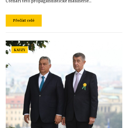
Čtenáři této propagandistické mašinérie...
Přečíst celé
KAUZY