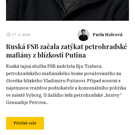
Pavla Holcová
17. 6. 2026
Ruská FSB začala zatýkat petrohradské
mafiány z blízkosti Putina
Ruská tajná služba FSB zadržela Ilju Trabera,
petrohradského mafiánského bosse považovaného za
člověka blízkého Vladimiru Putinovi. Případ souvisí s
nájemnou vraždou podnikatele a komunálního politika
ve městě Vyborg. U dalšího šéfa petrohradské „bratvy“
Gennadije Petrova...
Přečíst celé