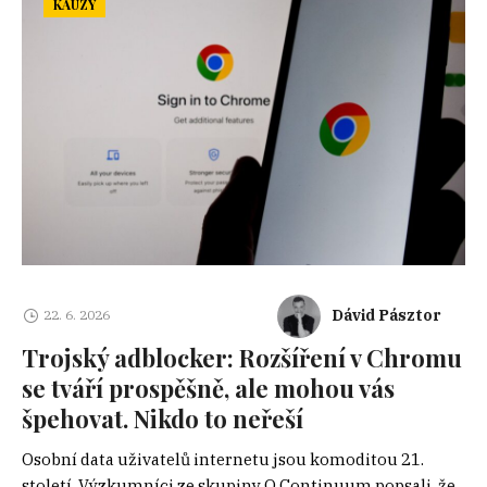
KAUZY
Dávid Pásztor
22. 6. 2026
Trojský adblocker: Rozšíření v Chromu
se tváří prospěšně, ale mohou vás
špehovat. Nikdo to neřeší
Osobní data uživatelů internetu jsou komoditou 21.
století. Výzkumníci ze skupiny Q Continuum popsali, že