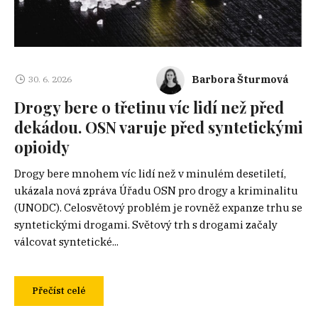
Barbora Šturmová
30. 6. 2026
Drogy bere o třetinu víc lidí než před
dekádou. OSN varuje před syntetickými
opioidy
Drogy bere mnohem víc lidí než v minulém desetiletí,
ukázala nová zpráva Úřadu OSN pro drogy a kriminalitu
(UNODC). Celosvětový problém je rovněž expanze trhu se
syntetickými drogami. Světový trh s drogami začaly
válcovat syntetické...
Přečíst celé