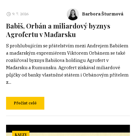
Barbora Šturmová
9. 7. 2026
Babiš, Orbán a miliardový byznys
Agrofertu v Maďarsku
S prohlubujícím se přátelstvím mezi Andrejem Babišem
a maďarským expremiérem Viktorem Orbánem se také
rozšiřoval byznys Babišova holdingu Agrofert v
Maďarsku a Rumunsku. Agrofert získával miliardové
půjčky od banky vlastněné státem i Orbánovým přítelem
z...
Přečíst celé
KAUZY