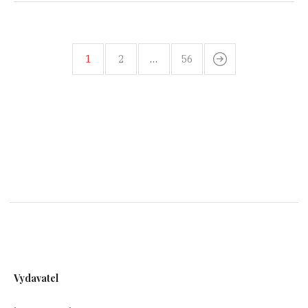
1
2
…
56
Vydavatel