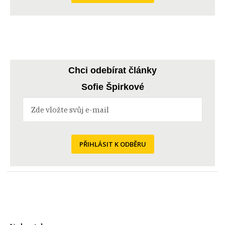
Chci odebírat články
Sofie Špirkové
PŘIHLÁSIT K ODBĚRU