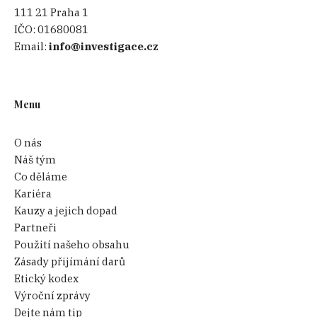
111 21 Praha 1
IČO:
01680081
Email:
info@investigace.cz
Menu
O nás
Náš tým
Co děláme
Kariéra
Kauzy a jejich dopad
Partneři
Použití našeho obsahu
Zásady přijímání darů
Etický kodex
Výroční zprávy
Dejte nám tip