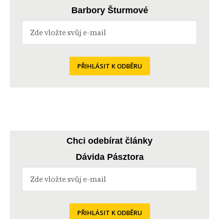
Barbory Šturmové
PŘIHLÁSIT K ODBĚRU
Chci odebírat články
Dávida Pásztora
PŘIHLÁSIT K ODBĚRU