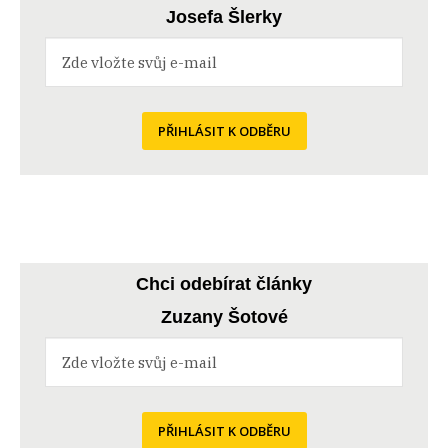
Josefa Šlerky
PŘIHLÁSIT K ODBĚRU
Chci odebírat články
Zuzany Šotové
PŘIHLÁSIT K ODBĚRU