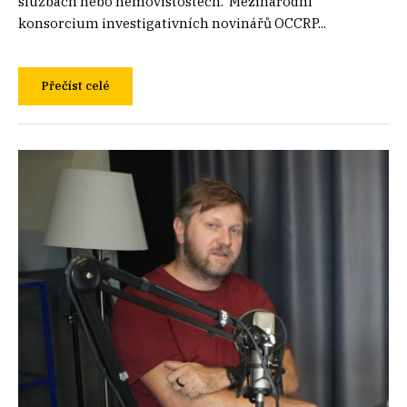
službách nebo nemovistostech. Mezinárodní
konsorcium investigativních novinářů OCCRP...
Přečíst celé