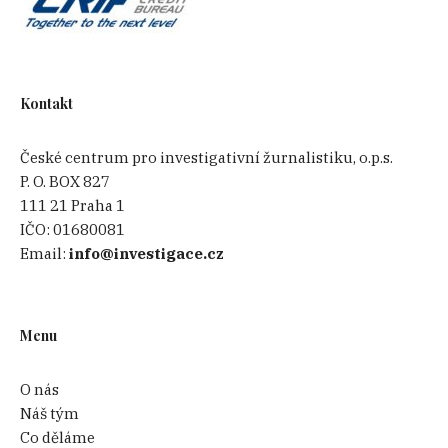
Kontakt
České centrum pro investigativní žurnalistiku, o.p.s.
P. O. BOX 827
111 21 Praha 1
IČO:
01680081
Email:
info@investigace.cz
Menu
O nás
Náš tým
Co děláme