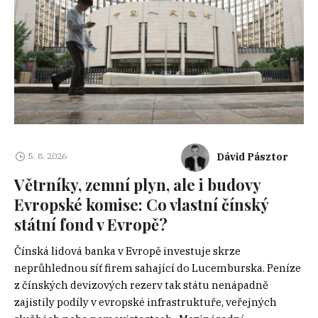
Dávid Pásztor
5. 8. 2026
Větrníky, zemní plyn, ale i budovy
Evropské komise: Co vlastní čínský
státní fond v Evropě?
Čínská lidová banka v Evropě investuje skrze
neprůhlednou síť firem sahající do Lucemburska. Peníze
z čínských devizových rezerv tak státu nenápadně
zajistily podíly v evropské infrastruktuře, veřejných