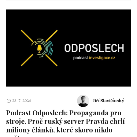
Jiří Slavičínský
23. 7. 2026
Podcast Odposlech: Propaganda pro
stroje. Proč ruský server Pravda chrlí
miliony článků, které skoro nikdo