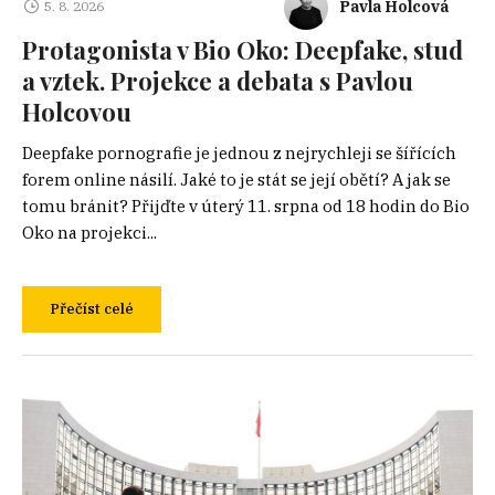
Pavla Holcová
5. 8. 2026
Protagonista v Bio Oko: Deepfake, stud
a vztek. Projekce a debata s Pavlou
Holcovou
Deepfake pornografie je jednou z nejrychleji se šířících
forem online násilí. Jaké to je stát se její obětí? A jak se
tomu bránit? Přijďte v úterý 11. srpna od 18 hodin do Bio
Oko na projekci...
Přečíst celé