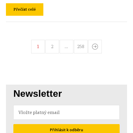
Přečíst celé
1
2
…
258
Newsletter
Přihlásit k odběru