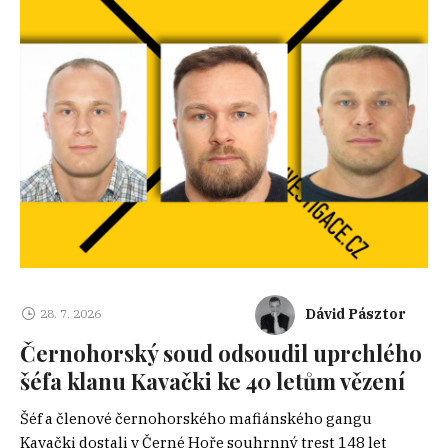
Dávid Pásztor
28. 7. 2026
Černohorský soud odsoudil uprchlého
šéfa klanu Kavački ke 40 letům vězení
Šéf a členové černohorského mafiánského gangu
Kavački dostali v Černé Hoře souhrnný trest 148 let