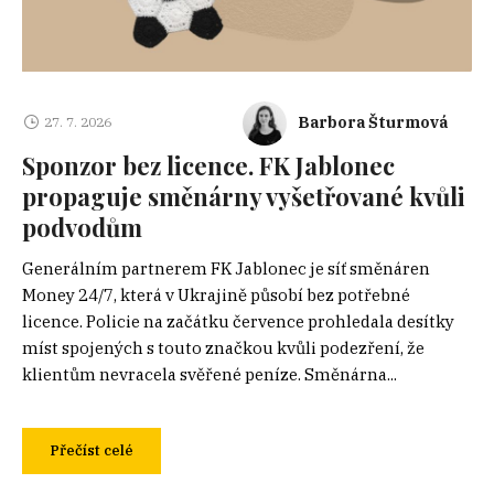
Barbora Šturmová
27. 7. 2026
Sponzor bez licence. FK Jablonec
propaguje směnárny vyšetřované kvůli
podvodům
Generálním partnerem FK Jablonec je síť směnáren
Money 24/7, která v Ukrajině působí bez potřebné
licence. Policie na začátku července prohledala desítky
míst spojených s touto značkou kvůli podezření, že
klientům nevracela svěřené peníze. Směnárna...
Přečíst celé