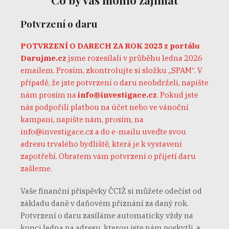
Co by vás mohlo zajímat
Potvrzení o daru
POTVRZENÍ O DARECH ZA ROK 2025 z portálu
Darujme.cz
jsme rozesílali v průběhu ledna 2026
emailem. Prosím, zkontrolujte si složku „SPAM“. V
případě, že jste potvrzení o daru neobdrželi, napište
nám prosím na
info@investigace.cz
. Pokud jste
nás podpořili platbou na účet nebo ve vánoční
kampani, napište nám, prosím, na
info@investigace.cz
a do e-mailu uveďte svou
adresu trvalého bydliště, která je k vystavení
zapotřebí. Obratem vám potvrzení o přijetí daru
zašleme.
Vaše finanční příspěvky ČCIŽ si můžete odečíst od
základu daně v daňovém přiznání za daný rok.
Potvrzení o daru zasíláme automaticky vždy na
konci ledna na adresu, kterou jste nám poskytli, a