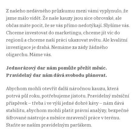
Z našeho nedávného průzkumu mezi vámi vyplynulo, že
jsme málo vidět. Že naše kauzy jsou sice obrovské, ale
občas máte pocit, že se vás přímo nedotýkají. Slyšíme vás.
Chceme investovat do marketingu, chceme jít víc do
regionů a chceme naši práci ukazovat světu. Ale kvalitní
investigace je drahá. Nemáme za zády žádného
oligarchu. Máme vás.
Jednorázový dar nám pomůže přežít měsíc.
Pravidelný dar nám dává svobodu plánovat.
Abychom mohli otevřít další náročnou kauzu, která
potrvá půl roku, potřebujeme jistotu. Pravidelný měsíční
příspěvek – třeba i ve výši jedné dobré kávy – nám dává
stabilitu, abychom mohli platit právní analýzy, bezpečné
šifrované nástroje a měsíce mravenčí práce v terénu.
Staňte se naším pravidelným parťákem.