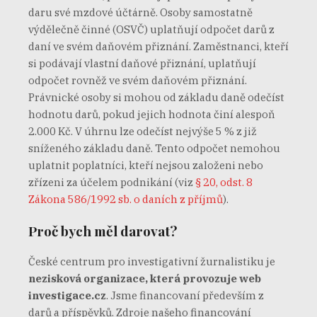
daru své mzdové účtárně. Osoby samostatně
výdělečně činné (OSVČ) uplatňují odpočet darů z
daní ve svém daňovém přiznání. Zaměstnanci, kteří
si podávají vlastní daňové přiznání, uplatňují
odpočet rovněž ve svém daňovém přiznání.
Právnické osoby si mohou od základu daně odečíst
hodnotu darů, pokud jejich hodnota činí alespoň
2.000 Kč. V úhrnu lze odečíst nejvýše 5 % z již
sníženého základu daně. Tento odpočet nemohou
uplatnit poplatníci, kteří nejsou založeni nebo
zřízeni za účelem podnikání (viz
§ 20, odst. 8
Zákona 586/1992 sb. o daních z příjmů
).
Proč bych měl darovat?
České centrum pro investigativní žurnalistiku je
nezisková organizace, která provozuje web
investigace.cz
. Jsme financovaní především z
darů a příspěvků. Zdroje našeho financování