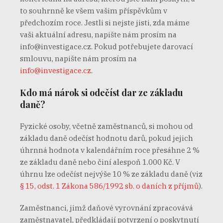
to souhrnně ke všem vašim příspěvkům v
předchozím roce. Jestli si nejste jisti, zda máme
vaši aktuální adresu, napište nám prosím na
info@investigace.cz. Pokud potřebujete darovací
smlouvu, napište nám prosím na
info@investigace.cz
.
Kdo má nárok si odečíst dar ze základu
daně?
Fyzické osoby, včetně zaměstnanců, si mohou od
základu daně odečíst hodnotu darů, pokud jejich
úhrnná hodnota v kalendářním roce přesáhne 2 %
ze základu daně nebo činí alespoň 1.000 Kč. V
úhrnu lze odečíst nejvýše 10 % ze základu daně (viz
§ 15, odst. 1 Zákona 586/1992 sb. o daních z příjmů
).
Zaměstnanci, jimž daňové vyrovnání zpracovává
zaměstnavatel, předkládají potvrzení o poskytnutí