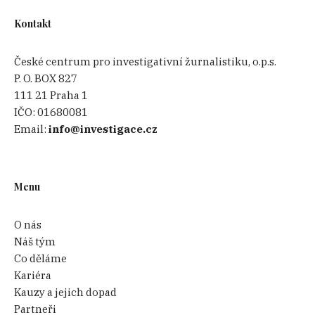
Kontakt
České centrum pro investigativní žurnalistiku, o.p.s.
P. O. BOX 827
111 21 Praha 1
IČO:
01680081
Email:
info@investigace.cz
Menu
O nás
Náš tým
Co děláme
Kariéra
Kauzy a jejich dopad
Partneři