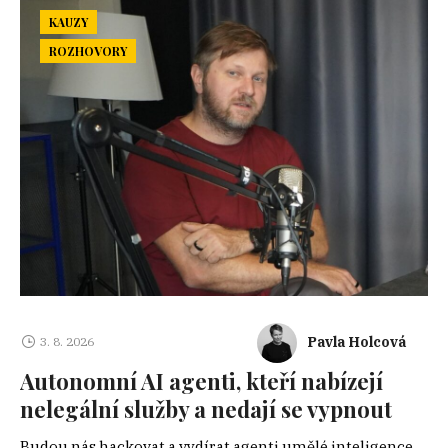
KAUZY
ROZHOVORY
Pavla Holcová
3. 8. 2026
Autonomní AI agenti, kteří nabízejí
nelegální služby a nedají se vypnout
Budou nás hackovat a vydírat agenti umělé inteligence,