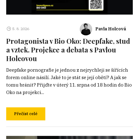
Pavla Holcová
5. 8. 2026
Protagonista v Bio Oko: Deepfake, stud
a vztek. Projekce a debata s Pavlou
Holcovou
Deepfake pornografie je jednou z nejrychleji se šířících
forem online násilí. Jaké to je stát se její obětí? A jak se
tomu bránit? Přijďte v úterý 11. srpna od 18 hodin do Bio
Oko na projekci...
Přečíst celé