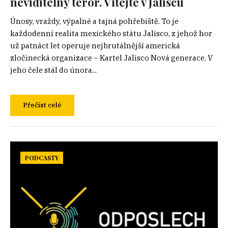
neviditelný teror. Vítejte v Jaliscu
Únosy, vraždy, výpalné a tajná pohřebiště. To je
každodenní realita mexického státu Jalisco, z jehož hor
už patnáct let operuje nejbrutálnější americká
zločinecká organizace – Kartel Jalisco Nová generace. V
jeho čele stál do února...
Přečíst celé
PODCASTY