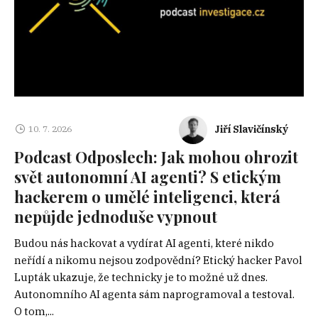
Jiří Slavičínský
10. 7. 2026
Podcast Odposlech: Jak mohou ohrozit
svět autonomní AI agenti? S etickým
hackerem o umělé inteligenci, která
nepůjde jednoduše vypnout
Budou nás hackovat a vydírat AI agenti, které nikdo
neřídí a nikomu nejsou zodpovědní? Etický hacker Pavol
Lupták ukazuje, že technicky je to možné už dnes.
Autonomního AI agenta sám naprogramoval a testoval.
O tom,...