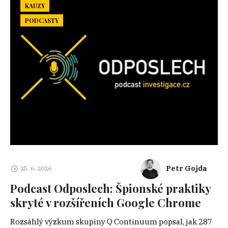
KAUZY
PODCASTY
Petr Gojda
25. 6. 2026
Podcast Odposlech: Špionské praktiky
skryté v rozšířeních Google Chrome
Rozsáhlý výzkum skupiny Q Continuum popsal, jak 287