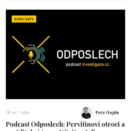
PODCASTY
Petr Gojda
16. 7. 2026
Podcast Odposlech: Pervitinoví otroci a