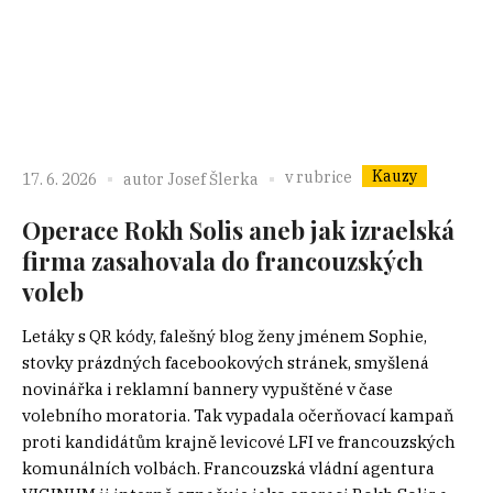
Kauzy
v rubrice
17. 6. 2026
autor
Josef Šlerka
Operace Rokh Solis aneb jak izraelská
firma zasahovala do francouzských
voleb
Letáky s QR kódy, falešný blog ženy jménem Sophie,
stovky prázdných facebookových stránek, smyšlená
novinářka i reklamní bannery vypuštěné v čase
volebního moratoria. Tak vypadala očerňovací kampaň
proti kandidátům krajně levicové LFI ve francouzských
komunálních volbách. Francouzská vládní agentura