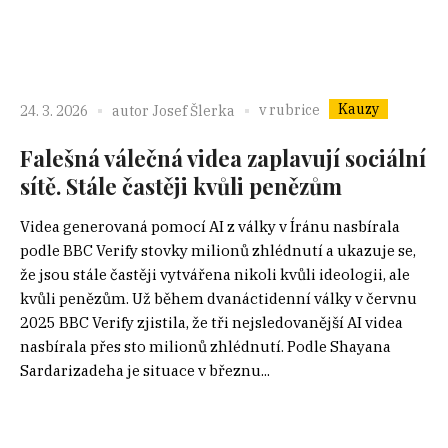
Kauzy
v rubrice
24. 3. 2026
autor
Josef Šlerka
Falešná válečná videa zaplavují sociální
sítě. Stále častěji kvůli penězům
Videa generovaná pomocí AI z války v Íránu nasbírala
podle BBC Verify stovky milionů zhlédnutí a ukazuje se,
že jsou stále častěji vytvářena nikoli kvůli ideologii, ale
kvůli penězům. Už během dvanáctidenní války v červnu
2025 BBC Verify zjistila, že tři nejsledovanější AI videa
nasbírala přes sto milionů zhlédnutí. Podle Shayana
Sardarizadeha je situace v březnu...