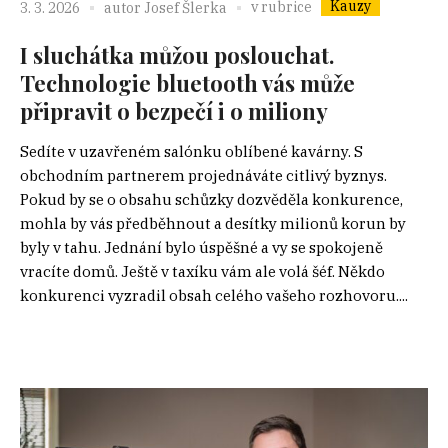
Kauzy
v rubrice
3. 3. 2026
autor
Josef Šlerka
I sluchátka můžou poslouchat.
Technologie bluetooth vás může
připravit o bezpečí i o miliony
Sedíte v uzavřeném salónku oblíbené kavárny. S
obchodním partnerem projednáváte citlivý byznys.
Pokud by se o obsahu schůzky dozvěděla konkurence,
mohla by vás předběhnout a desítky milionů korun by
byly v tahu. Jednání bylo úspěšné a vy se spokojeně
vracíte domů. Ještě v taxíku vám ale volá šéf. Někdo
konkurenci vyzradil obsah celého vašeho rozhovoru....