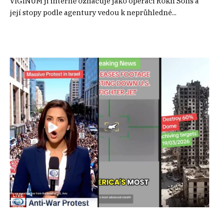
VIGINUM ji interně označuje jako operaci Rokh Solis a
její stopy podle agentury vedou k neprůhledné...