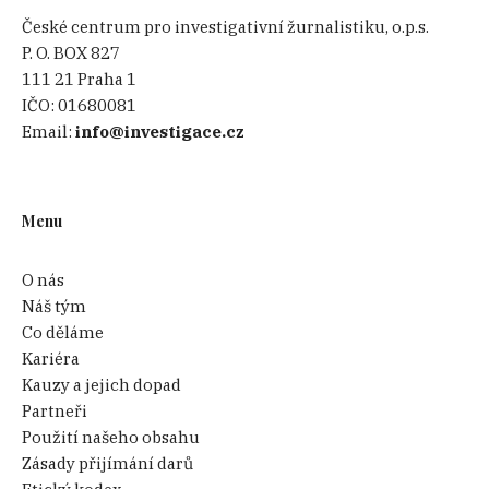
České centrum pro investigativní žurnalistiku, o.p.s.
P. O. BOX 827
111 21 Praha 1
IČO:
01680081
Email:
info@investigace.cz
Menu
O nás
Náš tým
Co děláme
Kariéra
Kauzy a jejich dopad
Partneři
Použití našeho obsahu
Zásady přijímání darů