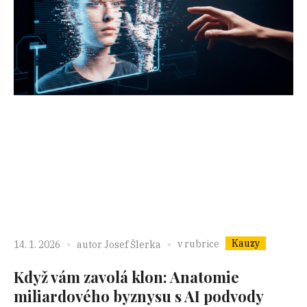
Kauzy
v rubrice
14. 1. 2026
autor
Josef Šlerka
Když vám zavolá klon: Anatomie
miliardového byznysu s AI podvody