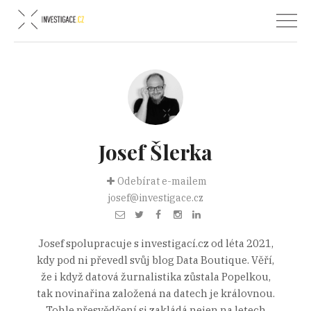
Josef Šlerka
Odebírat e-mailem
josef@investigace.cz
Josef spolupracuje s investigací.cz od léta 2021,
kdy pod ni převedl svůj blog Data Boutique. Věří,
že i když datová žurnalistika zůstala Popelkou,
tak novinařina založená na datech je královnou.
Tohle přesvědčení si zakládá nejen na letech