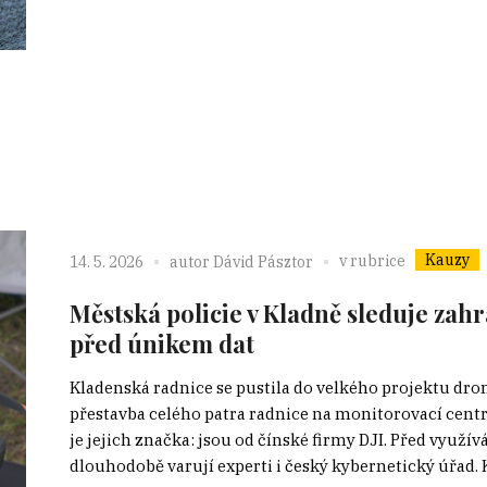
Kauzy
v rubrice
14. 5. 2026
autor
Dávid Pásztor
Městská policie v Kladně sleduje zah
před únikem dat
Kladenská radnice se pustila do velkého projektu dro
přestavba celého patra radnice na monitorovací cent
je jejich značka: jsou od čínské firmy DJI. Před využ
dlouhodobě varují experti i český kybernetický úřad. 