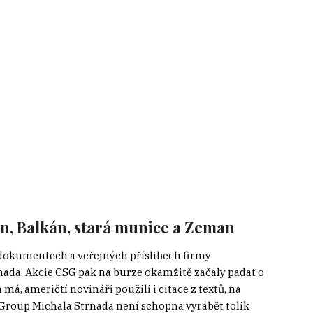
án, Balkán, stará munice a Zeman
 dokumentech a veřejných příslibech firmy
ada. Akcie CSG pak na burze okamžitě začaly padat o
má, američtí novináři použili i citace z textů, na
 Group Michala Strnada není schopna vyrábět tolik