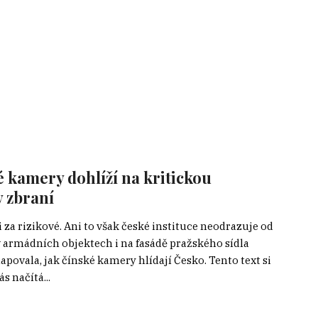
 kamery dohlíží na kritickou
y zbraní
a rizikové. Ani to však české instituce neodrazuje od
v armádních objektech i na fasádě pražského sídla
povala, jak čínské kamery hlídají Česko. Tento text si
 načítá...