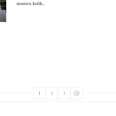
munice, kolik...
1
2
3