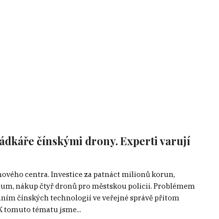
rádkáře čínskými drony. Experti varují
nového centra. Investice za patnáct milionů korun,
rum, nákup čtyř dronů pro městskou policii. Problémem
íváním čínských technologií ve veřejné správě přitom
K tomuto tématu jsme...