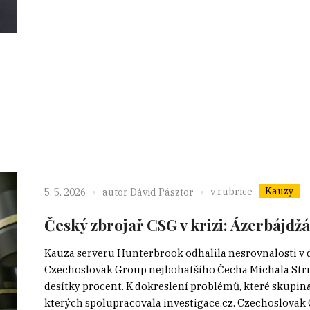
Kauzy
v rubrice
5. 5. 2026
autor
Dávid Pásztor
Český zbrojař CSG v krizi: Ázerbájdž
Kauza serveru Hunterbrook odhalila nesrovnalosti v
Czechoslovak Group nejbohatšího Čecha Michala Strn
desítky procent. K dokreslení problémů, které skupina 
kterých spolupracovala investigace.cz. Czechoslovak