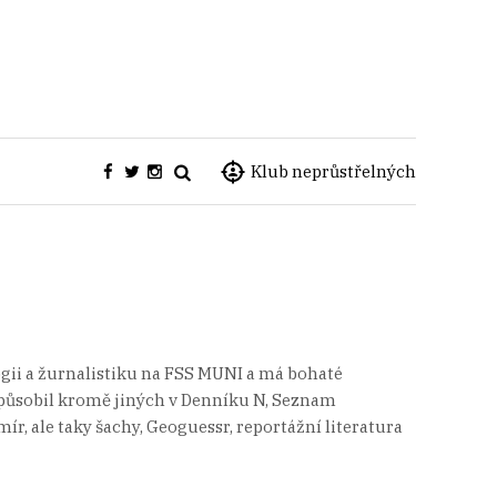
Klub neprůstřelných
logii a žurnalistiku na FSS MUNI a má bohaté
 působil kromě jiných v Denníku N, Seznam
r, ale taky šachy, Geoguessr, reportážní literatura