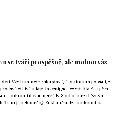
u se tváří prospěšně, ale mohou vás
toletí. Výzkumníci ze skupiny Q Continuum popsali, že
dává citlivé údaje. Investigace.cz zjistila, že i přes
vání soukromí dosud neřešily. Souboj mezi běžným
firem je nekonečný. Reklamě nelze uniknout na...