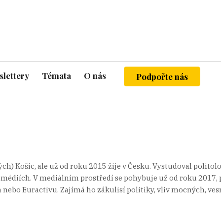
lettery
Témata
O nás
Podpořte nás
ch) Košic, ale už od roku 2015 žije v Česku. Vystudoval polito
 médiích. V mediálním prostředí se pohybuje už od roku 2017,
bo Euractivu. Zajímá ho zákulisí politiky, vliv mocných, vesmí