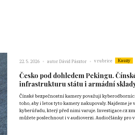
Kauzy
v rubrice
22. 5. 2026
autor
Dávid Pásztor
Česko pod dohledem Pekingu. Čínské
infrastrukturu státu i armádní sklad
Čínské bezpečnostní kamery považují kyberodborníci z
toho, aby i letos tyto kamery nakupovaly. Najdeme je 
kyberúřadu, který před nimi varuje. Investigace.cz zma
můžete poslechnout i v audioverzi. Audiočlánky pro vás