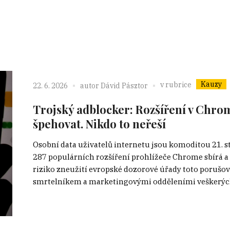
Kauzy
v rubrice
22. 6. 2026
autor
Dávid Pásztor
Trojský adblocker: Rozšíření v Chrom
špehovat. Nikdo to neřeší
Osobní data uživatelů internetu jsou komoditou 21. s
287 populárních rozšíření prohlížeče Chrome sbírá a pro
riziko zneužití evropské dozorové úřady toto porušo
smrtelníkem a marketingovými odděleními veškerých 