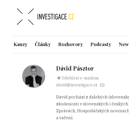
Kauzy
Články
Rozhovory
Podcasty
News
Dávid Pásztor
Odebírat e-mailem
david@investigace.cz
Dávid pochází z dalekých (slovenský
zkušenosti v slovenských i českých
Zprávách, Hospodářských novinách ne
a vaření.