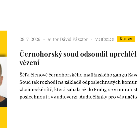
Kauzy
v rubrice
28. 7. 2026
autor
Dávid Pásztor
Černohorský soud odsoudil uprchlého
vězení
Šéf a členové černohorského mafiánského gangu Kavačk
Soud tak rozhodl na základě odposlechnutých komunik
zločinecké sítě, která sahala až do Prahy, se v minulos
poslechnout i v audioverzi. Audiočlánky pro vás načítá