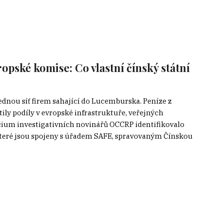
ropské komise: Co vlastní čínský státní
ednou síť firem sahající do Lucemburska. Peníze z
ily podíly v evropské infrastruktuře, veřejných
ium investigativních novinářů OCCRP identifikovalo
které jsou spojeny s úřadem SAFE, spravovaným Čínskou