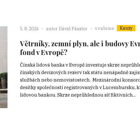
Kauzy
v rubrice
5. 8. 2026
autor
Dávid Pásztor
Větrníky, zemní plyn, ale i budovy Ev
fond v Evropě?
Čínská lidová banka v Evropě investuje skrze neprůhl
čínských devizových rezerv tak státu nenápadně zajist
službách nebo nemovistostech. Mezinárodní konsorc
desítky společností registrovaných v Lucembursku, 
lidovou bankou. Skrze neprůhlednou síť fiktivních...