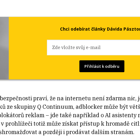
Chci odebírat články Dávida Pászto
Přihlásit k odběru
zpečnosti praví, že na internetu není zdarma nic, jen
ů ze skupiny Q Continuum, adblocker může být vě
blokátorů reklam – jde také například o AI asistenty
 v prohlížeči totiž může získat přístup k hromadě cit
 shromažďovat a později i prodávat dalším stranám.