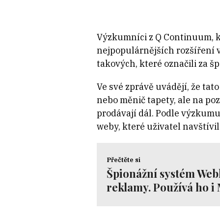
Výzkumníci z Q Continuum, kteř
nejpopulárnějších rozšíření 
takových, které označili za š
Ve své zprávě uvádějí, že tat
nebo měnič tapety, ale na poz
prodávají dál. Podle výzkumu 
weby, které uživatel navštívil
Přečtěte si
Špionážní systém Webl
reklamy. Používá ho i