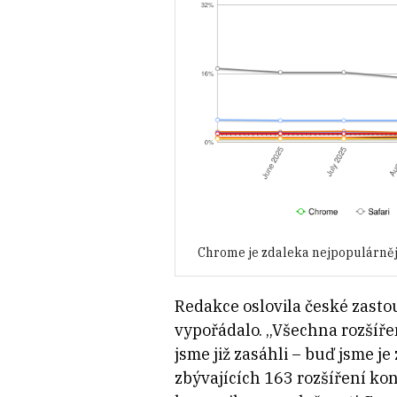
Chrome je zdaleka nejpopulárnější
Redakce oslovila české zasto
vypořádalo. „Všechna rozšíře
jsme již zasáhli – buď jsme j
zbývajících 163 rozšíření kon