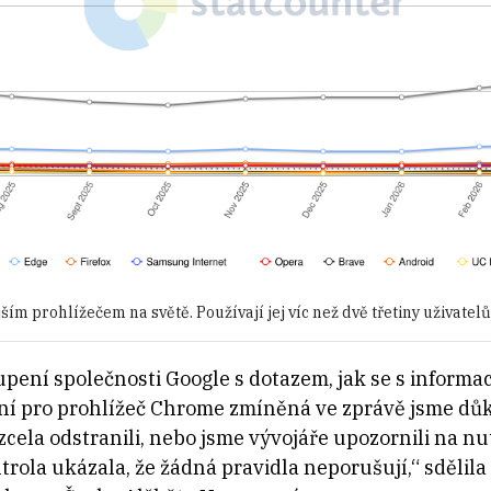
m prohlížečem na světě. Používají jej víc než dvě třetiny uživatelů
upení společnosti Google s dotazem, jak se s infor
ní pro prohlížeč Chrome zmíněná ve zprávě jsme důkl
e zcela odstranili, nebo jsme vývojáře upozornili na n
trola ukázala, že žádná pravidla neporušují,“ sděli