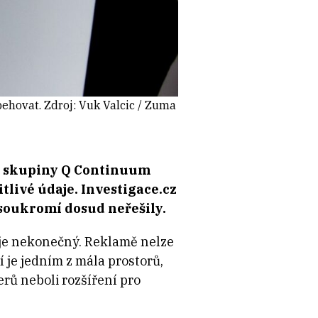
pehovat. Zdroj:
Vuk Valcic / Zuma
ze skupiny Q Continuum
tlivé údaje. Investigace.cz
í soukromí dosud neřešily.
je nekonečný. Reklamě nelze
í je jedním z mála prostorů,
rů neboli rozšíření pro