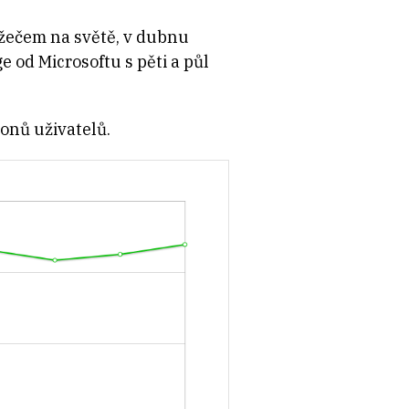
žečem na světě, v dubnu
 od Microsoftu s pěti a půl
onů uživatelů.