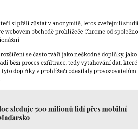
í si přáli zůstat v anonymitě, letos zveřejnili studii
ve webovém obchodě prohlížeče Chrome od společnost
pionážní.
o rozšíření se často tváří jako neškodné doplňky, jak
adí běží proces exfiltrace, tedy vytahování dat, kter
tyto doplňky v prohlížeči odesílaly provozovatelům h
.
oc sleduje 500 milionů lidí přes mobilní
 Maďarsko