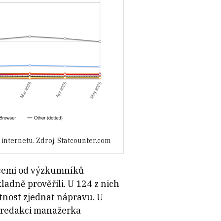
 internetu. Zdroj: Statcounter.com
macemi od výzkumníků
adně prověřili. U 124 z nich
utnost zjednat nápravu. U
la redakci manažerka