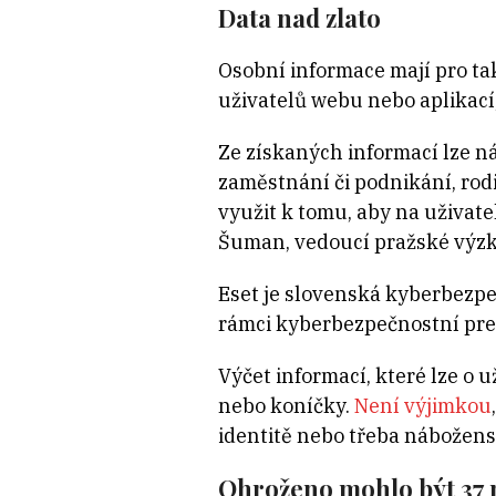
Data nad zlato
Osobní informace mají pro t
uživatelů webu nebo aplikací,
Ze získaných informací lze ná
zaměstnání či podnikání, rodi
využit k tomu, aby na uživate
Šuman, vedoucí pražské výzk
Eset je slovenská kyberbezpe
rámci kyberbezpečnostní pre
Výčet informací, které lze o 
nebo koníčky.
Není výjimkou
identitě nebo třeba nábožen
Ohroženo mohlo být 37 m