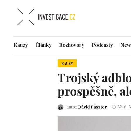
Kauzy
Články
Rozhovory
Podcasty
News
KAUZY
Trojský adblo
prospěšně, al
22. 6. 
autor
Dávid Pásztor