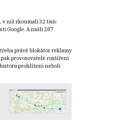
, v níž zkoumali 32 tisíc
i Google. A našli 287
o třeba právě blokátor reklamy
é pak provozovatelé rozšíření
istorii prohlížení neboli