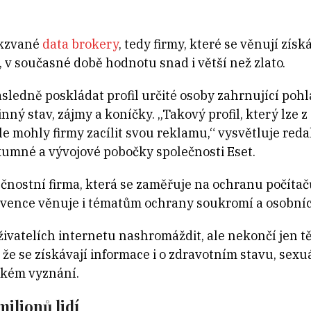
akzvané
data brokery
, tedy firmy, které se věnují zís
 v současné době hodnotu snad i větší než zlato.
sledně poskládat profil určité osoby zahrnující pohla
nný stav, zájmy a koníčky. „Takový profil, který lze z
le mohly firmy zacílit svou reklamu,“ vysvětluje reda
umné a vývojové pobočky společnosti Eset.
čnostní firma, která se zaměřuje na ochranu počítačů
vence věnuje i tématům ochrany soukromí a osobníc
uživatelích internetu nashromáždit, ale nekončí jen 
, že se získávají informace i o zdravotním stavu, sexu
ském vyznání.
ilionů lidí