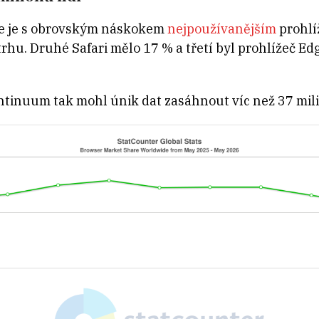
le je s obrovským náskokem
nejpoužívanějším
prohlí
hu. Druhé Safari mělo 17 % a třetí byl prohlížeč Edge
tinuum tak mohl únik dat zasáhnout víc než 37 mili