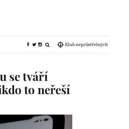
Klub neprůstřelných
 se tváří
kdo to neřeší