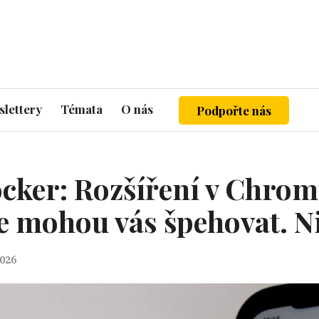
lettery
Témata
O nás
Podpořte nás
cker: Rozšíření v Chromu
e mohou vás špehovat. Ni
2026