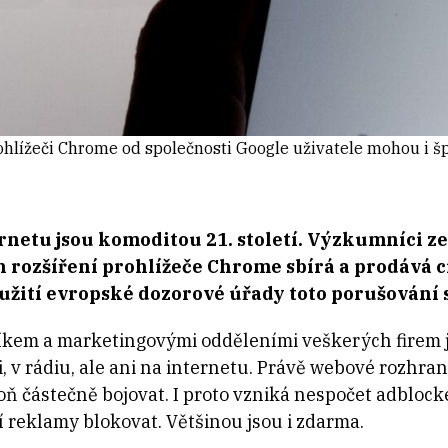
ohlížeči Chrome od společnosti Google uživatele mohou i š
ernetu jsou komoditou 21. století. Výzkumníci 
h rozšíření prohlížeče Chrome sbírá a prodává ci
 zneužití evropské dozorové úřady toto porušován
kem a marketingovými odděleními veškerých firem 
i, v rádiu, ale ani na internetu. Právě webové rozhran
ň částečně bojovat. I proto vzniká nespočet adblocke
í reklamy blokovat. Většinou jsou i zdarma.