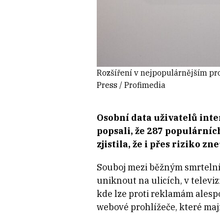
Rozšíření v nejpopulárnějším pr
Press / Profimedia
Osobní data uživatelů int
popsali, že 287 populárníc
zjistila, že i přes riziko
Souboj mezi běžným smrtelní
uniknout na ulicích, v televiz
kde lze proti reklamám alespo
webové prohlížeče, které maj