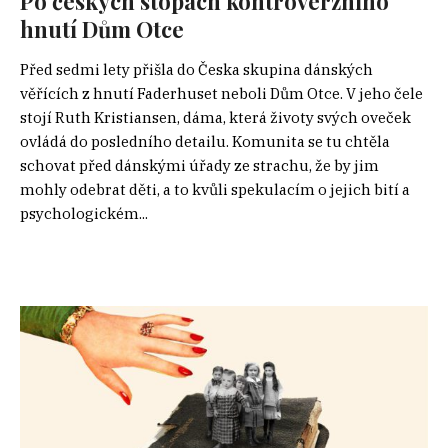
Po českých stopách kontroverzního
hnutí Dům Otce
Před sedmi lety přišla do Česka skupina dánských
věřících z hnutí Faderhuset neboli Dům Otce. V jeho čele
stojí Ruth Kristiansen, dáma, která životy svých oveček
ovládá do posledního detailu. Komunita se tu chtěla
schovat před dánskými úřady ze strachu, že by jim
mohly odebrat děti, a to kvůli spekulacím o jejich bití a
psychologickém...