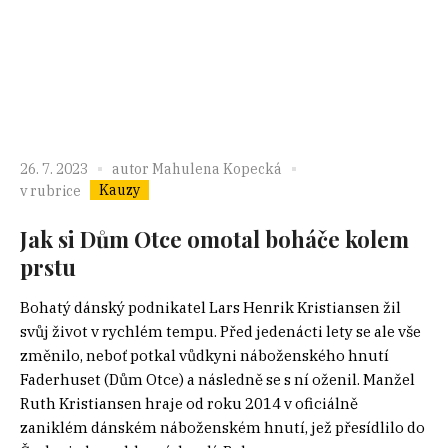
26. 7. 2023
autor
Mahulena Kopecká
Kauzy
v rubrice
Jak si Dům Otce omotal boháče kolem
prstu
Bohatý dánský podnikatel Lars Henrik Kristiansen žil
svůj život v rychlém tempu. Před jedenácti lety se ale vše
změnilo, neboť potkal vůdkyni náboženského hnutí
Faderhuset (Dům Otce) a následně se s ní oženil. Manžel
Ruth Kristiansen hraje od roku 2014 v oficiálně
zaniklém dánském náboženském hnutí, jež přesídlilo do