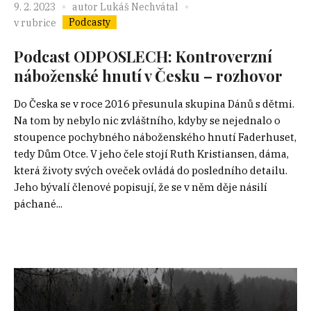
9. 2. 2023
autor
Lukáš Nechvátal
Podcasty
v rubrice
Podcast ODPOSLECH: Kontroverzní
náboženské hnutí v Česku – rozhovor
Do Česka se v roce 2016 přesunula skupina Dánů s dětmi.
Na tom by nebylo nic zvláštního, kdyby se nejednalo o
stoupence pochybného náboženského hnutí Faderhuset,
tedy Dům Otce. V jeho čele stojí Ruth Kristiansen, dáma,
která životy svých oveček ovládá do posledního detailu.
Jeho bývalí členové popisují, že se v něm děje násilí
páchané...