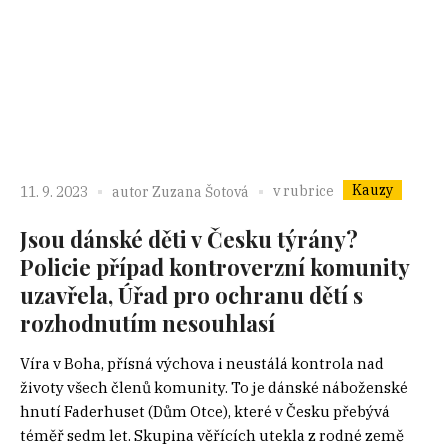
Kauzy
v rubrice
11. 9. 2023
autor
Zuzana Šotová
Jsou dánské děti v Česku týrány?
Policie případ kontroverzní komunity
uzavřela, Úřad pro ochranu dětí s
rozhodnutím nesouhlasí
Víra v Boha, přísná výchova i neustálá kontrola nad
životy všech členů komunity. To je dánské náboženské
hnutí Faderhuset (Dům Otce), které v Česku přebývá
téměř sedm let. Skupina věřících utekla z rodné země