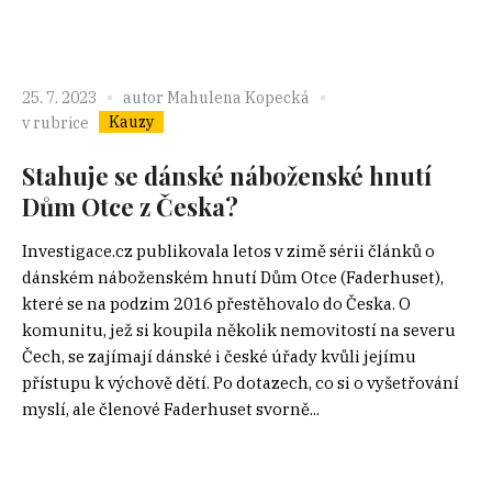
25. 7. 2023
autor
Mahulena Kopecká
Kauzy
v rubrice
Stahuje se dánské náboženské hnutí
Dům Otce z Česka?
Investigace.cz publikovala letos v zimě sérii článků o
dánském náboženském hnutí Dům Otce (Faderhuset),
které se na podzim 2016 přestěhovalo do Česka. O
komunitu, jež si koupila několik nemovitostí na severu
Čech, se zajímají dánské i české úřady kvůli jejímu
přístupu k výchově dětí. Po dotazech, co si o vyšetřování
myslí, ale členové Faderhuset svorně...