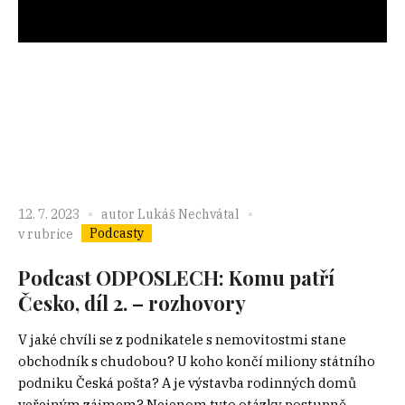
12. 7. 2023
autor
Lukáš Nechvátal
Podcasty
v rubrice
Podcast ODPOSLECH: Komu patří
Česko, díl 2. – rozhovory
V jaké chvíli se z podnikatele s nemovitostmi stane
obchodník s chudobou? U koho končí miliony státního
podniku Česká pošta? A je výstavba rodinných domů
veřejným zájmem? Nejenom tyto otázky postupně