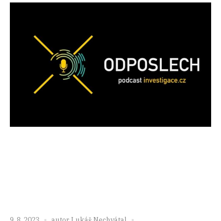
9. 8. 2023
autor
Lukáš Nechvátal