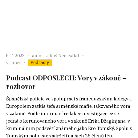
5. 7. 2023
autor
Lukáš Nechvátal
Podcasty
v rubrice
Podcast ODPOSLECH: Vory v zákoně –
rozhovor
Španělská policie ve spolupráci s francouzskými kolegy a
Europolem zatkla šéfa arménské mafie, takzvaného vora
v zakoně. Podle informací redakce investigace.cz se
jedná o korunovaného vora v zakoně Erika Džaginjana, v
kriminálním podsvětí známého jako Ero Tomský. Spolu s
Tomským policisté zadrželi dalších 28 členů této