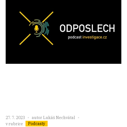
27. 7. 2023
autor
Lukáš Nechvátal
Podcasty
v rubrice