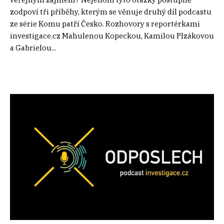
zodpoví tři příběhy, kterým se věnuje druhý díl podcastu
ze série Komu patří Česko. Rozhovory s reportérkami
investigace.cz Mahulenou Kopeckou, Kamilou Plzákovou
a Gabrielou...