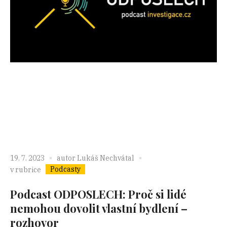
19. 7. 2023
autor
Lukáš Nechvátal
Podcasty
v rubrice
Podcast ODPOSLECH: Proč si lidé
nemohou dovolit vlastní bydlení –
rozhovor