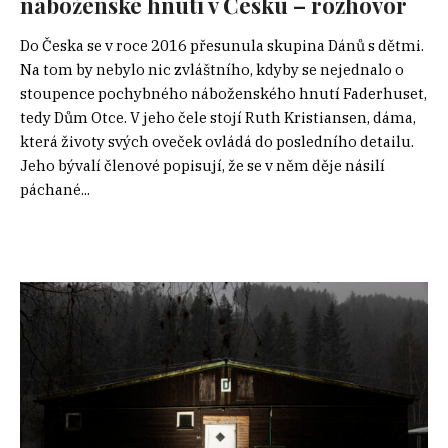
náboženské hnutí v Česku – rozhovor
Do Česka se v roce 2016 přesunula skupina Dánů s dětmi.
Na tom by nebylo nic zvláštního, kdyby se nejednalo o
stoupence pochybného náboženského hnutí Faderhuset,
tedy Dům Otce. V jeho čele stojí Ruth Kristiansen, dáma,
která životy svých oveček ovládá do posledního detailu.
Jeho bývalí členové popisují, že se v něm děje násilí
páchané...