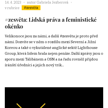
14. 4. 2023
autor
Gabriela Jezberová
#zesvěta
v rubrice
#zesvěta: Lidská práva a feministické
okénko
Velikonoce jsou za námi, a další #zesvěta je proto před
námi. Dozvíte se v něm o rozdílu mezi Severní a Jižní
Koreou a také o vykutálené anglické sektě Lighthouse
Group, která lidem brala nejen peníze. Další zprávy jsou o
sporu mezi Tálibánem a OSN a na řadu rovněž přijdou
íránští úředníci a jejich nový trik...