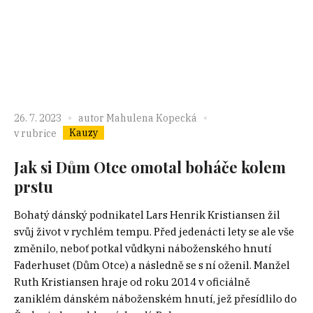
26. 7. 2023
autor
Mahulena Kopecká
Kauzy
v rubrice
Jak si Dům Otce omotal boháče kolem
prstu
Bohatý dánský podnikatel Lars Henrik Kristiansen žil
svůj život v rychlém tempu. Před jedenácti lety se ale vše
změnilo, neboť potkal vůdkyni náboženského hnutí
Faderhuset (Dům Otce) a následně se s ní oženil. Manžel
Ruth Kristiansen hraje od roku 2014 v oficiálně
zaniklém dánském náboženském hnutí, jež přesídlilo do