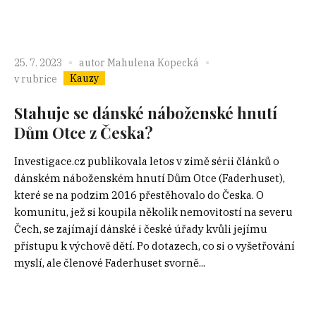
25. 7. 2023
autor
Mahulena Kopecká
Kauzy
v rubrice
Stahuje se dánské náboženské hnutí
Dům Otce z Česka?
Investigace.cz publikovala letos v zimě sérii článků o
dánském náboženském hnutí Dům Otce (Faderhuset),
které se na podzim 2016 přestěhovalo do Česka. O
komunitu, jež si koupila několik nemovitostí na severu
Čech, se zajímají dánské i české úřady kvůli jejímu
přístupu k výchově dětí. Po dotazech, co si o vyšetřování
myslí, ale členové Faderhuset svorně...