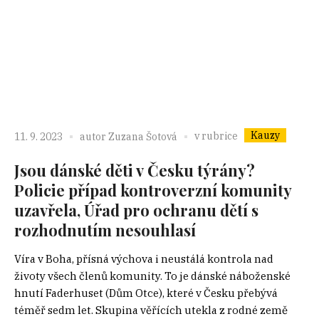
Kauzy
v rubrice
11. 9. 2023
autor
Zuzana Šotová
Jsou dánské děti v Česku týrány?
Policie případ kontroverzní komunity
uzavřela, Úřad pro ochranu dětí s
rozhodnutím nesouhlasí
Víra v Boha, přísná výchova i neustálá kontrola nad
životy všech členů komunity. To je dánské náboženské
hnutí Faderhuset (Dům Otce), které v Česku přebývá
téměř sedm let. Skupina věřících utekla z rodné země