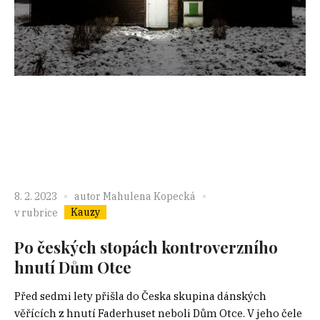
8. 2. 2023
autor
Mahulena Kopecká
Kauzy
v rubrice
Po českých stopách kontroverzního
hnutí Dům Otce
Před sedmi lety přišla do Česka skupina dánských
věřících z hnutí Faderhuset neboli Dům Otce. V jeho čele