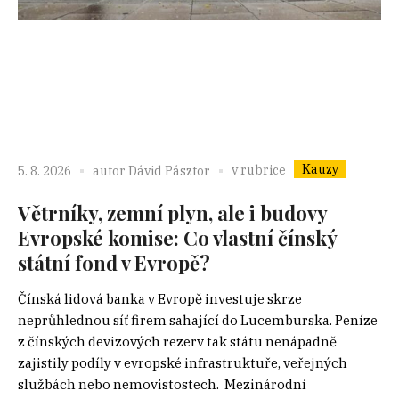
Kauzy
v rubrice
5. 8. 2026
autor
Dávid Pásztor
Větrníky, zemní plyn, ale i budovy
Evropské komise: Co vlastní čínský
státní fond v Evropě?
Čínská lidová banka v Evropě investuje skrze
neprůhlednou síť firem sahající do Lucemburska. Peníze
z čínských devizových rezerv tak státu nenápadně
zajistily podíly v evropské infrastruktuře, veřejných
službách nebo nemovistostech. Mezinárodní