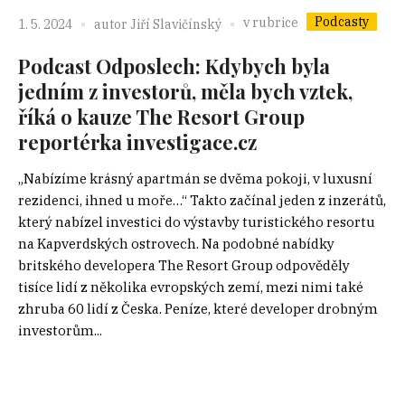
Podcasty
v rubrice
1. 5. 2024
autor
Jiří Slavičínský
Podcast Odposlech: Kdybych byla
jedním z investorů, měla bych vztek,
říká o kauze The Resort Group
reportérka investigace.cz
„Nabízíme krásný apartmán se dvěma pokoji, v luxusní
rezidenci, ihned u moře…“ Takto začínal jeden z inzerátů,
který nabízel investici do výstavby turistického resortu
na Kapverdských ostrovech. Na podobné nabídky
britského developera The Resort Group odpověděly
tisíce lidí z několika evropských zemí, mezi nimi také
zhruba 60 lidí z Česka. Peníze, které developer drobným
investorům...