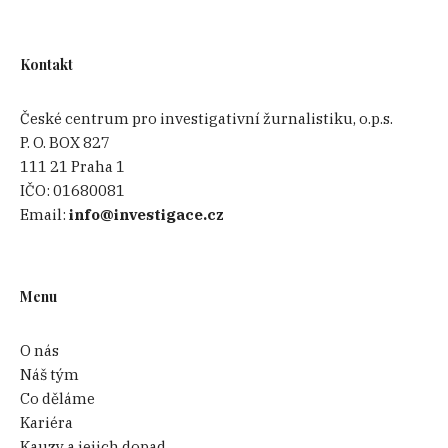
Kontakt
České centrum pro investigativní žurnalistiku, o.p.s.
P. O. BOX 827
111 21 Praha 1
IČO:
01680081
Email:
info@investigace.cz
Menu
O nás
Náš tým
Co děláme
Kariéra
Kauzy a jejich dopad