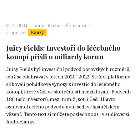
3. 12. 2024
autor
Barbora Šturmová
Kauzy
v rubrice
Juicy Fields: Investoři do léčebného
konopí přišli o miliardy korun
Juicy Fields byl investiční podvod obrovských rozměrů,
jenž se odehrával v letech 2020–2022. Strůjci platformy
slibovali pohádkové výnosy z investic do léčebného
konopí, které však ve skutečnosti neexistovalo. Podvedli
186 tisíc investorů, mezi nimiž jsou i Češi. Hlavní
osnovatel celého podvodu nyní sedí ve španělském
vězení. Tento text si můžete poslechnout i v audioverzi.
Audiočlánky...