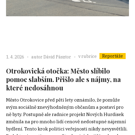
Reportáže
v rubrice
1. 4. 2026
autor
Dávid Pásztor
Otrokovická otočka: Město slíbilo
pomoc slabším. Přišlo ale s nájmy, na
které nedosáhnou
Město Otrokovice před pěti lety oznámilo, že pomůže
svým sociálně znevýhodněným občanům a postaví pro
ně byty. Postupně ale radnice projekt Nových Hurdisek
změnila na pro mnoho lidí cenově nedostupné nájemní
bydlení. Tento krok politici veřejnosti nikdy nevysvětlili.