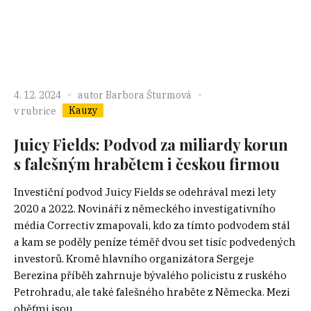
4. 12. 2024
autor
Barbora Šturmová
Kauzy
v rubrice
Juicy Fields: Podvod za miliardy korun
s falešným hrabětem i českou firmou
Investiční podvod Juicy Fields se odehrával mezi lety
2020 a 2022. Novináři z německého investigativního
média Correctiv zmapovali, kdo za tímto podvodem stál
a kam se poděly peníze téměř dvou set tisíc podvedených
investorů. Kromě hlavního organizátora Sergeje
Berezina příběh zahrnuje bývalého policistu z ruského
Petrohradu, ale také falešného hraběte z Německa. Mezi
oběťmi jsou...