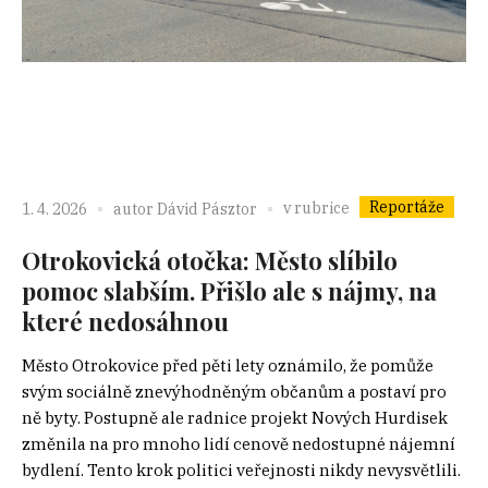
Reportáže
v rubrice
1. 4. 2026
autor
Dávid Pásztor
Otrokovická otočka: Město slíbilo
pomoc slabším. Přišlo ale s nájmy, na
které nedosáhnou
Město Otrokovice před pěti lety oznámilo, že pomůže
svým sociálně znevýhodněným občanům a postaví pro
ně byty. Postupně ale radnice projekt Nových Hurdisek
změnila na pro mnoho lidí cenově nedostupné nájemní
bydlení. Tento krok politici veřejnosti nikdy nevysvětlili.