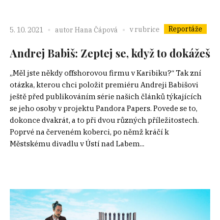
Reportáže
v rubrice
5. 10. 2021
autor
Hana Čápová
Andrej Babiš: Zeptej se, když to dokážeš
„Měl jste někdy offshorovou firmu v Karibiku?“ Tak zní
otázka, kterou chci položit premiéru Andreji Babišovi
ještě před publikováním série našich článků týkajících
se jeho osoby v projektu Pandora Papers. Povede se to,
dokonce dvakrát, a to při dvou různých příležitostech.
Poprvé na červeném koberci, po němž kráčí k
Městskému divadlu v Ústí nad Labem...