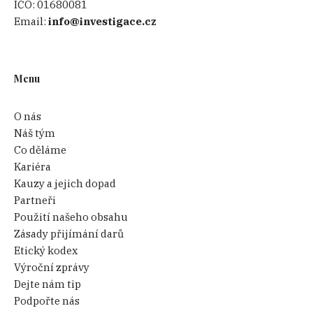
IČO:
01680081
Email:
info@investigace.cz
Menu
O nás
Náš tým
Co děláme
Kariéra
Kauzy a jejich dopad
Partneři
Použití našeho obsahu
Zásady přijímání darů
Etický kodex
Výroční zprávy
Dejte nám tip
Podpořte nás