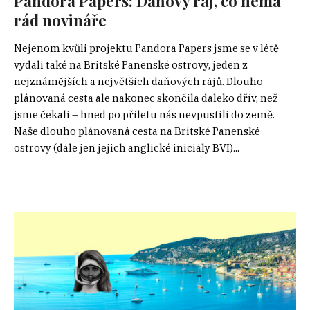
Pandora Papers: Daňový ráj, co nemá
rád novináře
Nejenom kvůli projektu Pandora Papers jsme se v létě
vydali také na Britské Panenské ostrovy, jeden z
nejznámějších a největších daňových rájů. Dlouho
plánovaná cesta ale nakonec skončila daleko dřív, než
jsme čekali – hned po příletu nás nevpustili do země.
Naše dlouho plánovaná cesta na Britské Panenské
ostrovy (dále jen jejich anglické iniciály BVI)...