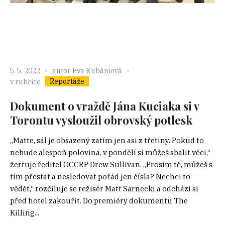
5. 5. 2022
autor
Eva Kubániová
Reportáže
v rubrice
Dokument o vraždě Jána Kuciaka si v
Torontu vysloužil obrovský potlesk
„Matte, sál je obsazený zatím jen asi z třetiny. Pokud to
nebude alespoň polovina, v pondělí si můžeš sbalit věci,“
žertuje ředitel OCCRP Drew Sullivan. „Prosím tě, můžeš s
tím přestat a nesledovat pořád jen čísla? Nechci to
vědět,“ rozčiluje se režisér Matt Sarnecki a odchází si
před hotel zakouřit. Do premiéry dokumentu The
Killing...