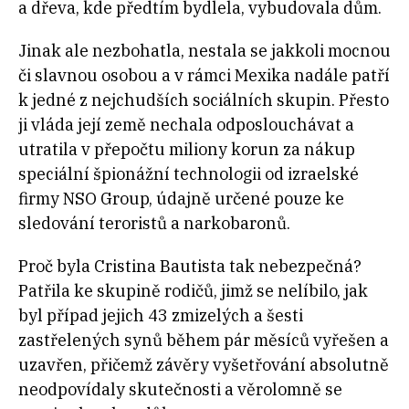
a dřeva, kde předtím bydlela, vybudovala dům.
Jinak ale nezbohatla, nestala se jakkoli mocnou
či slavnou osobou a v rámci Mexika nadále patří
k jedné z nejchudších sociálních skupin. Přesto
ji vláda její země nechala odposlouchávat a
utratila v přepočtu miliony korun za nákup
speciální špionážní technologii od izraelské
firmy NSO Group, údajně určené pouze ke
sledování teroristů a narkobaronů.
Proč byla Cristina Bautista tak nebezpečná?
Patřila ke skupině rodičů, jimž se nelíbilo, jak
byl případ jejich 43 zmizelých a šesti
zastřelených synů během pár měsíců vyřešen a
uzavřen, přičemž závěry vyšetřování absolutně
neodpovídaly skutečnosti a věrolomně se