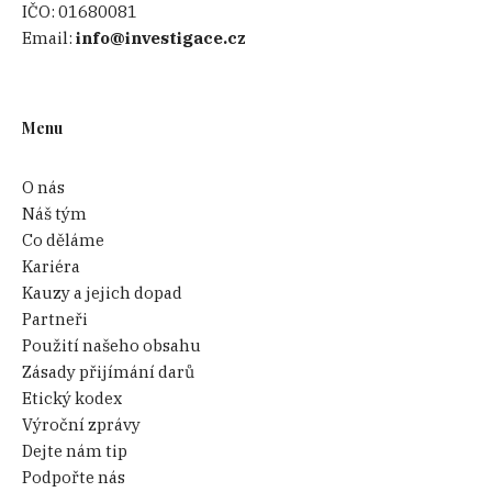
IČO:
01680081
Email:
info@investigace.cz
Menu
O nás
Náš tým
Co děláme
Kariéra
Kauzy a jejich dopad
Partneři
Použití našeho obsahu
Připomínka studentů v Tixtle, foto: Pavla Holcová
Zásady přijímání darů
Etický kodex
Výroční zprávy
Jak to bylo s dějinnou pravdou
Dejte nám tip
Podpořte nás
Několik týdnů po masakru svolal mexický