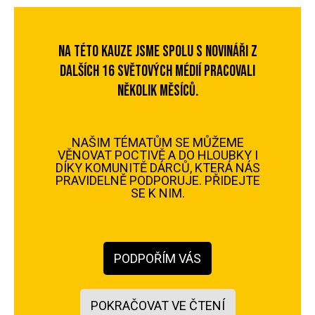
NA TÉTO KAUZE JSME SPOLU S NOVINÁŘI Z
DALŠÍCH 16 SVĚTOVÝCH MÉDIÍ PRACOVALI
NĚKOLIK MĚSÍCŮ.
NAŠIM TÉMATŮM SE MŮŽEME
VĚNOVAT POCTIVĚ A DO HLOUBKY I
DÍKY KOMUNITĚ DÁRCŮ, KTERÁ NÁS
PRAVIDELNĚ PODPORUJE. PŘIDEJTE
SE K NIM.
PODPOŘÍM VÁS
POKRAČOVAT VE ČTENÍ