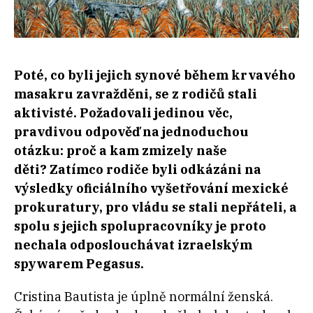
Poté, co byli jejich synové během krvavého
masakru zavražděni, se z rodičů stali
aktivisté. Požadovali jedinou věc,
pravdivou odpověď na jednoduchou
otázku: proč a kam zmizely naše
děti? Zatímco rodiče byli odkázáni na
výsledky oficiálního vyšetřování mexické
prokuratury, pro vládu se stali nepřáteli, a
spolu s jejich spolupracovníky je proto
nechala odposlouchávat izraelským
spywarem Pegasus.
Cristina Bautista je úplně normální ženská.