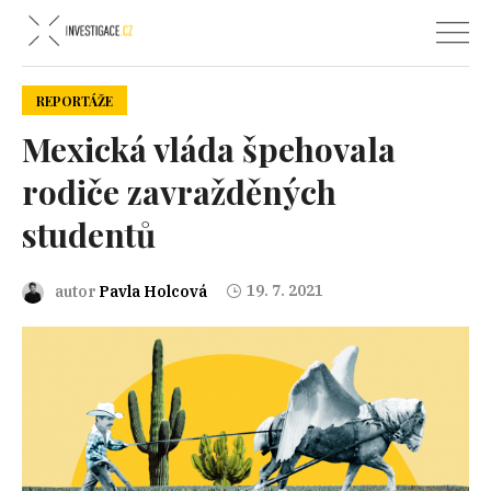
REPORTÁŽE
Mexická vláda špehovala
rodiče zavražděných
studentů
19. 7. 2021
autor
Pavla Holcová