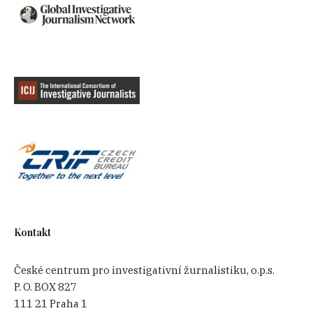
Na nádvoří školní budovy se však ihned
poznali. „Kdo je rodič, bylo hned jasné. Všichni
jsme brečeli,“ vzpomíná na den po masakru
Cristina Bautista. „Složili jsme si věci v
místnosti vedle komunitního rádia. Bylo tam
jen pár matrací a tvrdá betonová podlaha. Tam
jsem pak rok a půl bydlela a spávala. Ze začátku
jsem nemohla ani jíst. Bylo mi to jedno. Chtěla
jsem být co nejblíž, kdyby se můj syn Benjamín
vrátil,“ vysvětluje Cristina, proč opustila svůj
dům v horách a zatím se tam nevrátila.
Netrvalo dlouho a rodiče okupující školu v
Kontakt
Ayotzinapě se pro vládu stali problémem. Ač
chudí a nevzdělaní, ztělesňovali symbol odporu
České centrum pro investigativní žurnalistiku, o.p.s.
proti tichým dohodám mezi vládou a drogovými
P. O. BOX 827
kartely.
111 21 Praha 1