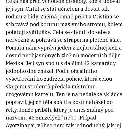
Čeká nás před vchodem do školy, kde studoval
její syn. Chtěl se stát učitelem a dostat tak
rodinu z bídy. Začíná jemně pršet a Cristina se
schovává pod korunu masivního stromu, kolem
poletují světlušky. Celá se choulí do sebe a
nervózně si pohrává se střapci na pletené šále.
Pomalu nám vypráví jeden z nejbrutálnějších a
dosud neobjasněných zločinů moderních dějin
Mexika. Její syn spolu s dalšími 42 kamarády
jednoho dne zmizel. Podle oficiálního
vyšetřování ho zadržela policie, která celou
skupinu studentů předala místnímu
drogovému kartelu. Ten je na nedaleké skládce
popravil, jejich těla spálil a kosti naházel do
řeky. Jenže příběh, který je dnes známý pod
názvem „43 zmizelých“ nebo „Případ
Ayotzinapa“, vůbec není tak jednoduchý, jak jej