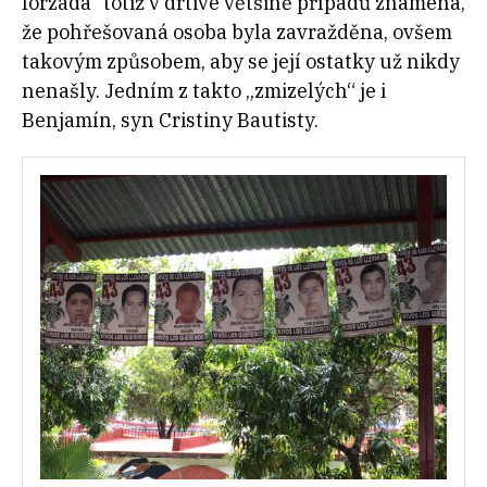
forzada“ totiž v drtivé většině případů znamená,
že pohřešovaná osoba byla zavražděna, ovšem
takovým způsobem, aby se její ostatky už nikdy
nenašly. Jedním z takto „zmizelých“ je i
Benjamín, syn Cristiny Bautisty.