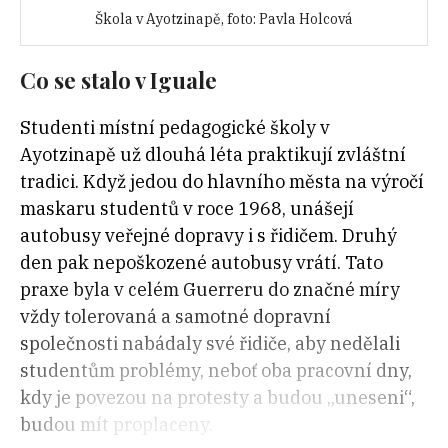
Škola v
Ayotzinapě
, foto: Pavla Holcová
Co se stalo v Iguale
Studenti místní pedagogické školy v
Ayotzinapě už dlouhá léta praktikují zvláštní
tradici. Když jedou do hlavního města na výročí
maskaru studentů v roce 1968, unášejí
autobusy veřejné dopravy i s řidičem. Druhý
den pak nepoškozené autobusy vrátí. Tato
praxe byla v celém Guerreru do značné míry
vždy tolerovaná a samotné dopravní
společnosti nabádaly své řidiče, aby nedělali
studentům problémy, neboť oba pracovní dny,
kdy je povezou na protesty a budou „uneseni“,
budou mít proplaceny.