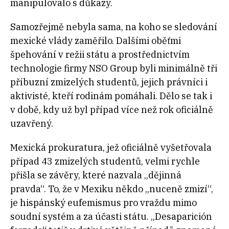
manipulovalo s důkazy.
Samozřejmě nebyla sama, na koho se sledování
mexické vlády zaměřilo. Dalšími oběťmi
špehování v režii státu a prostřednictvím
technologie firmy NSO Group byli minimálně tři
příbuzní zmizelých studentů, jejich právníci i
aktivisté, kteří rodinám pomáhali. Dělo se tak i
v době, kdy už byl případ více než rok oficiálně
uzavřený.
Mexická prokuratura, jež oficiálně vyšetřovala
případ 43 zmizelých studentů, velmi rychle
přišla se závěry, které nazvala „dějinná
pravda“. To, že v Mexiku někdo „nuceně zmizí“,
je hispánský eufemismus pro vraždu mimo
soudní systém a za účasti státu. „Desaparición