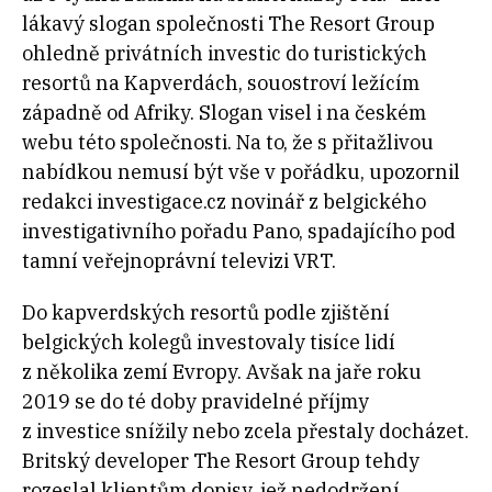
lákavý slogan společnosti The Resort Group
ohledně privátních investic do turistických
resortů na Kapverdách, souostroví ležícím
západně od Afriky. Slogan visel i na českém
webu této společnosti. Na to, že s přitažlivou
nabídkou nemusí být vše v pořádku, upozornil
redakci investigace.cz novinář z belgického
investigativního pořadu Pano, spadajícího pod
tamní veřejnoprávní televizi VRT.
Do kapverdských resortů podle zjištění
belgických kolegů investovaly tisíce lidí
z několika zemí Evropy. Avšak na jaře roku
2019 se do té doby pravidelné příjmy
z investice snížily nebo zcela přestaly docházet.
Britský developer The Resort Group tehdy
rozeslal klientům dopisy, jež nedodržení