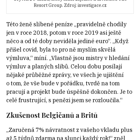
Resort Group. Zdroj: investigace.cz
Této ženě slíbené peníze „pravidelně chodily
jen v roce 2018, potom v roce 2019 asi ještě
něco a od té doby neviděla jediné euro“. „Když
přišel covid, byla to pro ně myslím skvělá
výmluva,“ míní. „Vlastně jsou mistry v hledání
výmluv a planých slibů. Celou dobu posílají
nějaké průběžné zprávy, ve všech je ujištění
o tom, že vše bude v pořádku, tvrdě na tom
pracují a projekt bude úspěšně dokončen. Je to
celé frustrující, s penězi jsem se rozloučila.“
Zkušenost Belgičanů a Britů
„Zaručená 7% návratnost z vašeho vkladu plus
až 5 týdnů zdarma na slunci každý rok!“ zněl