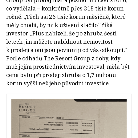
Group byt pronajímat a posílat mu část z toho,
co vydělala – konkrétně přes 315 tisíc korun
ročně. „Těch asi 26 tisíc korun měsíčně, které
měly chodit, by mi k uživení stačilo,“ říká
investor. „Plus nabízeli, že po zhruba šesti
letech jim můžete nabídnout nemovitost
k prodeji a oni jsou povinni ji od vás odkoupit.“
Podle odhadů The Resort Group z doby, kdy
muž jejím prostřednictvím investoval, měla být
cena bytu při prodeji zhruba o 1,7 milionu
korun vyšší než jeho původní investice.