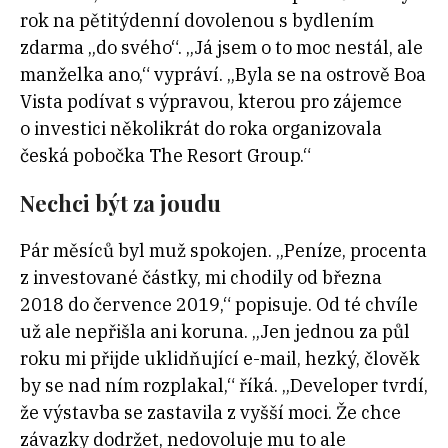
rok na pětitýdenní dovolenou s bydlením
zdarma „do svého“. „Já jsem o to moc nestál, ale
manželka ano,“ vypráví. „Byla se na ostrově Boa
Vista podívat s výpravou, kterou pro zájemce
o investici několikrát do roka organizovala
česká pobočka The Resort Group.“
Nechci být za joudu
Pár měsíců byl muž spokojen. „Peníze, procenta
z investované částky, mi chodily od března
2018 do července 2019,“ popisuje. Od té chvíle
už ale nepřišla ani koruna. „Jen jednou za půl
roku mi přijde uklidňující e-mail, hezký, člověk
by se nad ním rozplakal,“ říká. „Developer tvrdí,
že výstavba se zastavila z vyšší moci. Že chce
závazky dodržet, nedovoluje mu to ale