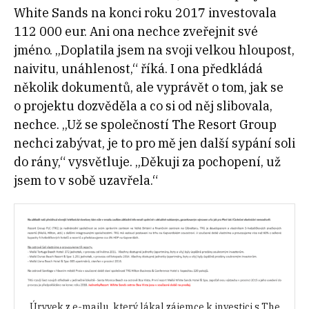
White Sands na konci roku 2017 investovala
112 000 eur. Ani ona nechce zveřejnit své
jméno. „Doplatila jsem na svoji velkou hloupost,
naivitu, unáhlenost,“ říká. I ona předkládá
několik dokumentů, ale vyprávět o tom, jak se
o projektu dozvěděla a co si od něj slibovala,
nechce. „Už se společností The Resort Group
nechci zabývat, je to pro mě jen další sypání soli
do rány,“ vysvětluje. „Děkuji za pochopení, už
jsem to v sobě uzavřela.“
Úryvek z e-mailu, který lákal zájemce k investici s The