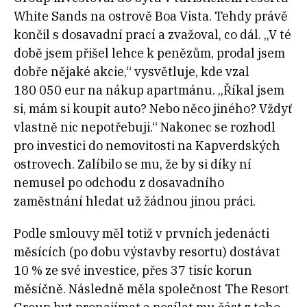
White Sands na ostrově Boa Vista. Tehdy právě
končil s dosavadní prací a zvažoval, co dál. „V té
době jsem přišel lehce k penězům, prodal jsem
dobře nějaké akcie,“ vysvětluje, kde vzal
180 050 eur na nákup apartmánu. „Říkal jsem
si, mám si koupit auto? Nebo něco jiného? Vždyť
vlastně nic nepotřebuji.“ Nakonec se rozhodl
pro investici do nemovitosti na Kapverdských
ostrovech. Zalíbilo se mu, že by si díky ní
nemusel po odchodu z dosavadního
zaměstnání hledat už žádnou jinou práci.
Podle smlouvy měl totiž v prvních jedenácti
měsících (po dobu výstavby resortu) dostávat
10 % ze své investice, přes 37 tisíc korun
měsíčně. Následně měla společnost The Resort