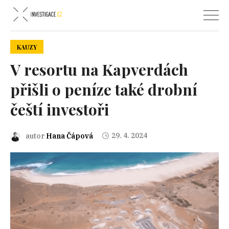
KAUZY
V resortu na Kapverdách
přišli o peníze také drobní
čeští investoři
29. 4. 2024
autor
Hana Čápová