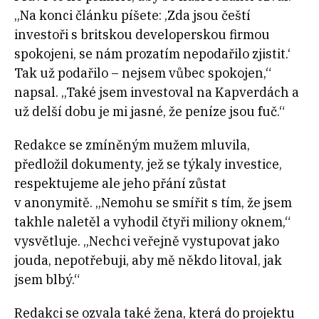
„Na konci článku píšete: ‚Zda jsou čeští
investoři s britskou developerskou firmou
spokojeni, se nám prozatím nepodařilo zjistit.‘
Tak už podařilo – nejsem vůbec spokojen,“
napsal. „Také jsem investoval na Kapverdách a
už delší dobu je mi jasné, že peníze jsou fuč.“
Redakce se zmíněným mužem mluvila,
předložil dokumenty, jež se týkaly investice,
respektujeme ale jeho přání zůstat
v anonymitě. „Nemohu se smířit s tím, že jsem
takhle naletěl a vyhodil čtyři miliony oknem,“
vysvětluje. „Nechci veřejně vystupovat jako
jouda, nepotřebuji, aby mě někdo litoval, jak
jsem blbý.“
Redakci se ozvala také žena, která do projektu