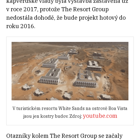
kapverdské vlády byla výstavba zastavena už
v roce 2017, protože The Resort Group
nedostála dohodě, že bude projekt hotový do
roku 2016.
V turistickém resortu White Sands na ostrově Boa Vista
youtube.com
jsou jen kostry budov. Zdroj:
Otazníky kolem The Resort Group se začaly