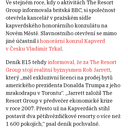
Ve stejném roce, kdy o aktivitách The Resort
Group informovala britská BBC, si společnost
otevřela kancelář v pražském sídle
kapverdského honorárního konzulátu na
Novém Městě. Slavnostního otevření se mimo
jiné účastnil i
honorární konzul Kapverd
v Česku Vladimír Trkal
.
Deník E15 tehdy
informoval, že za The Resort
Group stojí realitní byznysmen Rob Jarrett
,
který „měl exkluzivní licenci na prodej bytů
amerického prezidenta Donalda Trumpa z jeho
mrakodrapu v Torontu“. „Jarrett založil The
Resort Group v předvečer ekonomické krize
v roce 2007. Přesto už na Kapverdách stihl
postavit dva pětihvězdičkové resorty o více než
1 600 pokojích,“ psal deník pochvalně.