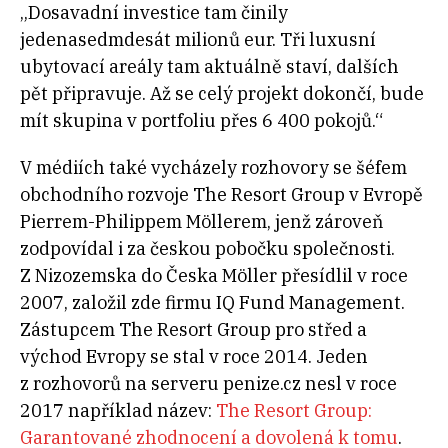
„Dosavadní investice tam činily
jedenasedmdesát milionů eur. Tři luxusní
ubytovací areály tam aktuálně staví, dalších
pět připravuje. Až se celý projekt dokončí, bude
mít skupina v portfoliu přes 6 400 pokojů.“
V médiích také vycházely rozhovory se šéfem
obchodního rozvoje The Resort Group v Evropě
Pierrem-Philippem Möllerem, jenž zároveň
zodpovídal i za českou pobočku společnosti.
Z Nizozemska do Česka Möller přesídlil v roce
2007, založil zde firmu IQ Fund Management.
Zástupcem The Resort Group pro střed a
východ Evropy se stal v roce 2014. Jeden
z rozhovorů na serveru penize.cz nesl v roce
2017 například název:
The Resort Group:
Garantované zhodnocení a dovolená k tomu
.