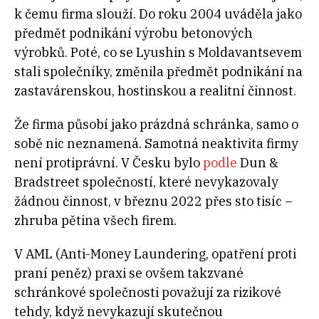
k čemu firma slouží. Do roku 2004 uváděla jako
předmět podnikání výrobu betonových
výrobků. Poté, co se Lyushin s Moldavantsevem
stali společníky, změnila předmět podnikání na
zastavárenskou, hostinskou a realitní činnost.
Že firma působí jako prázdná schránka, samo o
sobě nic neznamená. Samotná neaktivita firmy
není protiprávní. V Česku bylo
podle
Dun &
Bradstreet společností, které nevykazovaly
žádnou činnost, v březnu 2022 přes sto tisíc –
zhruba pětina všech firem.
V AML (Anti-Money Laundering, opatření proti
praní peněz) praxi se ovšem takzvané
schránkové společnosti považují za rizikové
tehdy, když nevykazují skutečnou