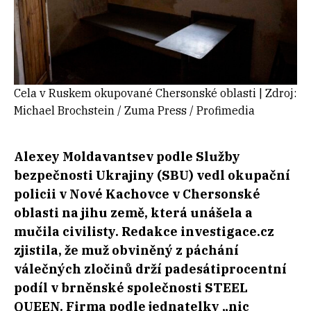
Cela v Ruskem okupované Chersonské oblasti | Zdroj:
Michael Brochstein / Zuma Press / Profimedia
Alexey Moldavantsev podle Služby
bezpečnosti Ukrajiny (SBU) vedl okupační
policii v Nové Kachovce v Chersonské
oblasti na jihu země, která unášela a
mučila civilisty. Redakce investigace.cz
zjistila, že muž obviněný z páchání
válečných zločinů drží padesátiprocentní
podíl v brněnské společnosti STEEL
QUEEN. Firma podle jednatelky „nic