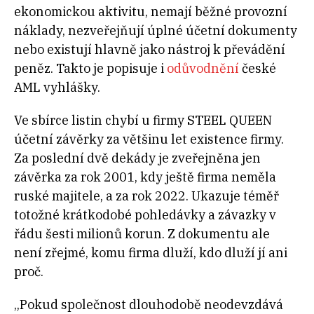
ekonomickou aktivitu, nemají běžné provozní
náklady, nezveřejňují úplné účetní dokumenty
nebo existují hlavně jako nástroj k převádění
peněz. Takto je popisuje i
odůvodnění
české
AML vyhlášky.
Ve sbírce listin chybí u firmy STEEL QUEEN
účetní závěrky za většinu let existence firmy.
Za poslední dvě dekády je zveřejněna jen
závěrka za rok 2001, kdy ještě firma neměla
ruské majitele, a za rok 2022. Ukazuje téměř
totožné krátkodobé pohledávky a závazky v
řádu šesti milionů korun. Z dokumentu ale
není zřejmé, komu firma dluží, kdo dluží jí ani
proč.
„Pokud společnost dlouhodobě neodevzdává