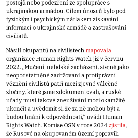
postojů nebo podezření ze spolupráce s
ukrajinskou armádou. Cílem únosců bylo pod
fyzickým i psychickým nátlakem získávání
informací o ukrajinské armádě a zastrašování
civilistů.
Násilí okupantů na civilistech
mapovala
organizace Human Rights Watch již v červnu
2022. „Mučení, nelidské zacházení, stejně jako
neopodstatněné zadržování a protiprávní
věznění civilistů patří mezi zjevné válečné
zločiny, které jsme zdokumentovali, a ruské
úřady musí takové zneužívání moci okamžitě
ukončit a uvědomit si, že za ně mohou být a
budou hnáni k odpovědnosti,“ uvádí Human
Rights Watch. Komise OSN v roce 2024
zjistila
,
že Rusové na okupovaném území popravili