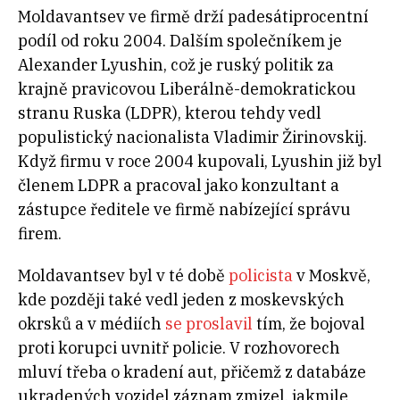
Moldavantsev ve firmě drží padesátiprocentní
podíl od roku 2004. Dalším společníkem je
Alexander Lyushin, což je ruský politik za
krajně pravicovou Liberálně-demokratickou
stranu Ruska (LDPR), kterou tehdy vedl
populistický nacionalista Vladimir Žirinovskij.
Když firmu v roce 2004 kupovali, Lyushin již byl
členem LDPR a pracoval jako konzultant a
zástupce ředitele ve firmě nabízející správu
firem.
Moldavantsev byl v té době
policista
v Moskvě,
kde později také vedl jeden z moskevských
okrsků a v médiích
se proslavil
tím, že bojoval
proti korupci uvnitř policie. V rozhovorech
mluví třeba o kradení aut, přičemž z databáze
ukradených vozidel záznam zmizel, jakmile