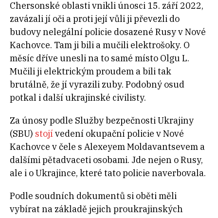
Chersonské oblasti vnikli únosci 15. září 2022,
zavázali jí oči a proti její vůli ji převezli do
budovy nelegální policie dosazené Rusy v Nové
Kachovce. Tam ji bili a mučili elektrošoky. O
měsíc dříve unesli na to samé místo Olgu L.
Mučili ji elektrickým proudem a bili tak
brutálně, že jí vyrazili zuby. Podobný osud
potkal i další ukrajinské civilisty.
Za únosy podle Služby bezpečnosti Ukrajiny
(SBU)
stojí
vedení okupační policie v Nové
Kachovce v čele s Alexeyem Moldavantsevem a
dalšími pětadvaceti osobami. Jde nejen o Rusy,
ale i o Ukrajince, které tato policie naverbovala.
Podle soudních dokumentů si oběti měli
vybírat na základě jejich proukrajinských