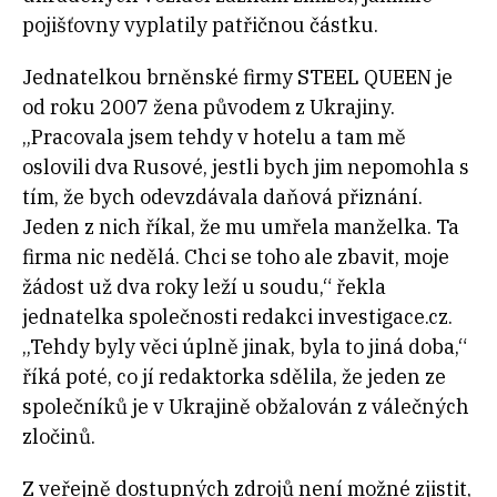
pojišťovny vyplatily patřičnou částku.
Jednatelkou brněnské firmy STEEL QUEEN je
od roku 2007 žena původem z Ukrajiny.
„Pracovala jsem tehdy v hotelu a tam mě
oslovili dva Rusové, jestli bych jim nepomohla s
tím, že bych odevzdávala daňová přiznání.
Jeden z nich říkal, že mu umřela manželka. Ta
firma nic nedělá. Chci se toho ale zbavit, moje
žádost už dva roky leží u soudu,“ řekla
jednatelka společnosti redakci investigace.cz.
„Tehdy byly věci úplně jinak, byla to jiná doba,“
říká poté, co jí redaktorka sdělila, že jeden ze
společníků je v Ukrajině obžalován z válečných
zločinů.
Z veřejně dostupných zdrojů není možné zjistit,