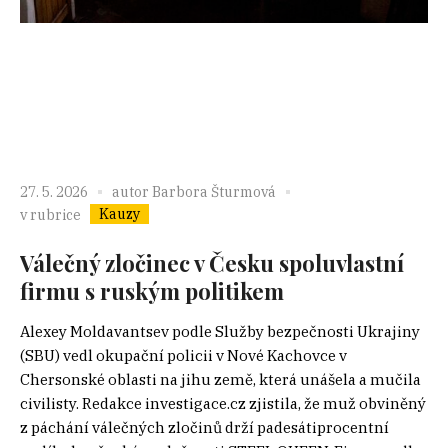
27. 5. 2026
autor
Barbora Šturmová
Kauzy
v rubrice
Válečný zločinec v Česku spoluvlastní
firmu s ruským politikem
Alexey Moldavantsev podle Služby bezpečnosti Ukrajiny
(SBU) vedl okupační policii v Nové Kachovce v
Chersonské oblasti na jihu země, která unášela a mučila
civilisty. Redakce investigace.cz zjistila, že muž obviněný
z páchání válečných zločinů drží padesátiprocentní