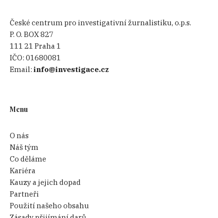
České centrum pro investigativní žurnalistiku, o.p.s.
P. O. BOX 827
111 21 Praha 1
IČO:
01680081
Email:
info@investigace.cz
Menu
O nás
Náš tým
Co děláme
Kariéra
Kauzy a jejich dopad
Partneři
Použití našeho obsahu
Zásady přijímání darů