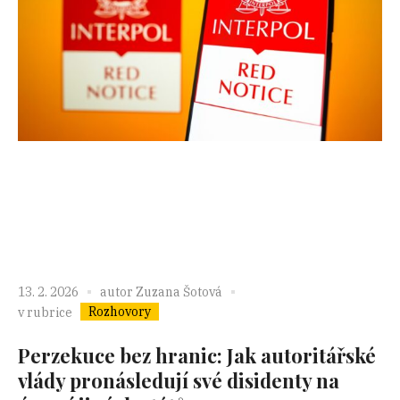
13. 2. 2026
autor
Zuzana Šotová
Rozhovory
v rubrice
Perzekuce bez hranic: Jak autoritářské
vlády pronásledují své disidenty na