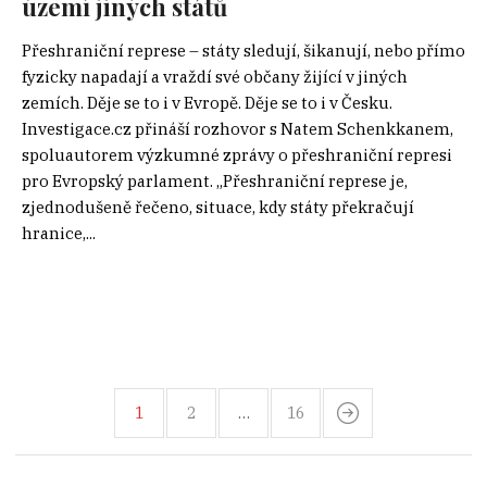
území jiných států
Přeshraniční represe – státy sledují, šikanují, nebo přímo
fyzicky napadají a vraždí své občany žijící v jiných
zemích. Děje se to i v Evropě. Děje se to i v Česku.
Investigace.cz přináší rozhovor s Natem Schenkkanem,
spoluautorem výzkumné zprávy o přeshraniční represi
pro Evropský parlament. „Přeshraniční represe je,
zjednodušeně řečeno, situace, kdy státy překračují
hranice,...
1
2
…
16