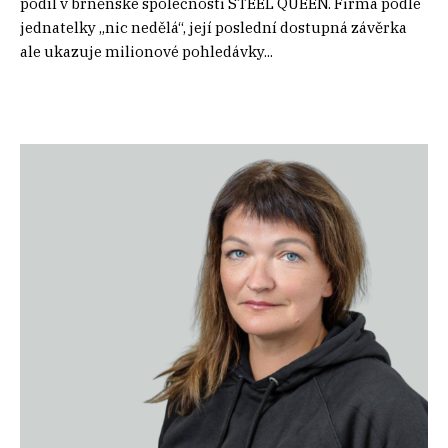
podíl v brněnské společnosti STEEL QUEEN. Firma podle
jednatelky „nic nedělá“, její poslední dostupná závěrka
ale ukazuje milionové pohledávky...