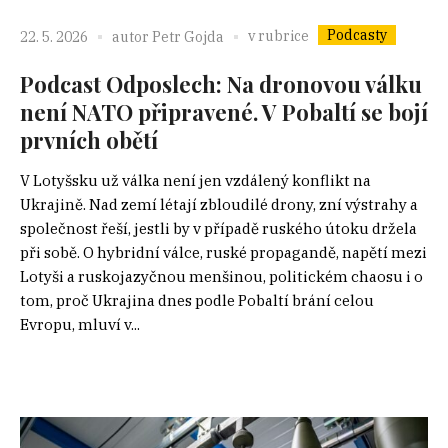
Podcasty
v rubrice
22. 5. 2026
autor
Petr Gojda
Podcast Odposlech: Na dronovou válku
není NATO připravené. V Pobaltí se bojí
prvních obětí
V Lotyšsku už válka není jen vzdálený konflikt na
Ukrajině. Nad zemí létají zbloudilé drony, zní výstrahy a
společnost řeší, jestli by v případě ruského útoku držela
při sobě. O hybridní válce, ruské propagandě, napětí mezi
Lotyši a ruskojazyčnou menšinou, politickém chaosu i o
tom, proč Ukrajina dnes podle Pobaltí brání celou
Evropu, mluví v...