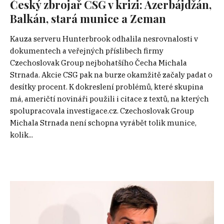
Český zbrojař CSG v krizi: Ázerbájdžán,
Balkán, stará munice a Zeman
Kauza serveru Hunterbrook odhalila nesrovnalosti v
dokumentech a veřejných příslibech firmy
Czechoslovak Group nejbohatšího Čecha Michala
Strnada. Akcie CSG pak na burze okamžitě začaly padat o
desítky procent. K dokreslení problémů, které skupina
má, američtí novináři použili i citace z textů, na kterých
spolupracovala investigace.cz. Czechoslovak Group
Michala Strnada není schopna vyrábět tolik munice,
kolik...