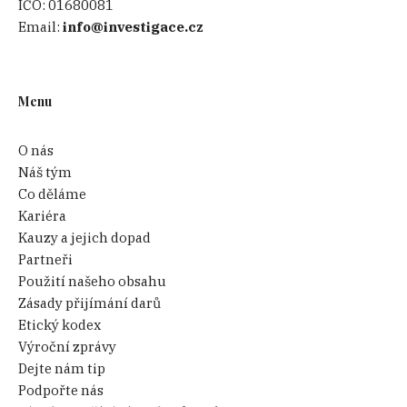
IČO:
01680081
Email:
info@investigace.cz
Menu
O nás
Náš tým
Co děláme
Kariéra
Kauzy a jejich dopad
Partneři
Použití našeho obsahu
Zásady přijímání darů
Etický kodex
Výroční zprávy
Dejte nám tip
Podpořte nás