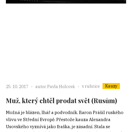
Kauzy
v rubrice
25. 10. 2017
autor
Pavla Holcová
Muž, který chtěl prodat svět (Rusům)
Možná je blázen, lhář a podvodník. Baron Prášil ruského
vlivu ve Střední Evropě. Přestože kauza Alexandra
Usovského vyznívá jako fraška, je zásadní. Stala se