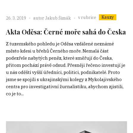
Kauzy
v rubrice
26. 3. 2019
autor
Jakub Šimák
Akta Oděsa: Černé moře sahá do Česka
Z tuzemského pohledu je Oděsa vzdálené neznámé
město kdesi u břehů Černého moře. Nemalá část
podezřele nabytých peněz, které směřují do Česka,
přitom pochází právě odsud. Přesněji řečeno investují je
u nás oděští vyšší úředníci, politici, podnikatelé. Proto
jsme se spojili s ukrajinskými kolegy z Mykolajivského
centra pro investigativní žurnalistiku, abychom zjistili,
co je to...