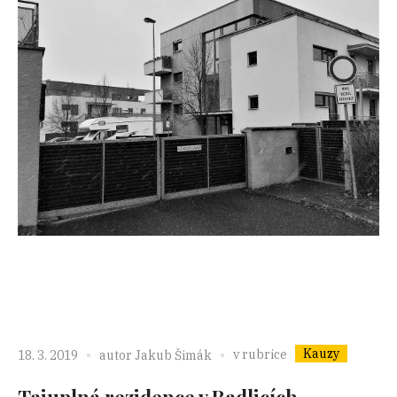
Kauzy
v rubrice
18. 3. 2019
autor
Jakub Šimák
Tajuplná rezidence v Radlicích