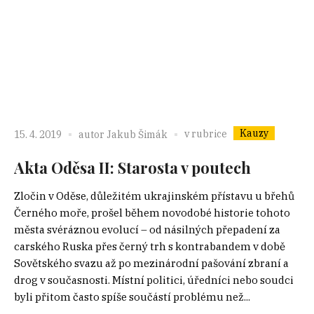
Kauzy
v rubrice
15. 4. 2019
autor
Jakub Šimák
Akta Oděsa II: Starosta v poutech
Zločin v Oděse, důležitém ukrajinském přístavu u břehů
Černého moře, prošel během novodobé historie tohoto
města svéráznou evolucí – od násilných přepadení za
carského Ruska přes černý trh s kontrabandem v době
Sovětského svazu až po mezinárodní pašování zbraní a
drog v současnosti. Místní politici, úředníci nebo soudci
byli přitom často spíše součástí problému než...