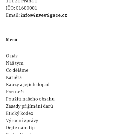
111 21 Praha 1
IČO:
01680081
Email:
info@investigace.cz
Menu
O nás
Náš tým
Co děláme
Kariéra
Kauzy a jejich dopad
Partneři
Použití našeho obsahu
Zásady přijímání darů
Etický kodex
Výroční zprávy
Dejte nám tip