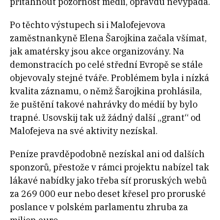
přitáhnout pozornost médií, opravdu nevypadá.
Po těchto výstupech si i Malofejevova
zaměstnankyně Elena Šarojkina začala všímat,
jak amatérsky jsou akce organizovány. Na
demonstracích po celé střední Evropě se stále
objevovaly stejné tváře. Problémem byla i nízká
kvalita záznamu, o němž Šarojkina prohlásila,
že puštění takové nahrávky do médií by bylo
trapné. Usovskij tak už žádný další „grant“ od
Malofejeva na své aktivity nezískal.
Peníze pravděpodobně nezískal ani od dalších
sponzorů, přestože v rámci projektu nabízel tak
lákavé nabídky jako třeba síť proruských webů
za 269 000 eur nebo deset křesel pro proruské
poslance v polském parlamentu zhruba za