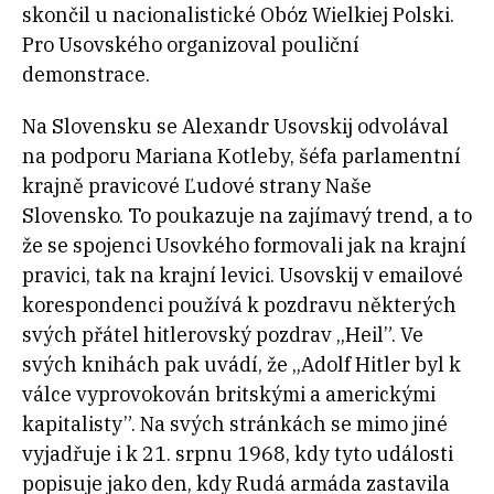
skončil u nacionalistické Obóz Wielkiej Polski.
Pro Usovského organizoval pouliční
demonstrace.
Na Slovensku se Alexandr Usovskij odvolával
na podporu Mariana Kotleby, šéfa parlamentní
krajně pravicové Ľudové strany Naše
Slovensko. To poukazuje na zajímavý trend, a to
že se spojenci Usovkého formovali jak na krajní
pravici, tak na krajní levici. Usovskij v emailové
korespondenci používá k pozdravu některých
svých přátel hitlerovský pozdrav „Heil”. Ve
svých knihách pak uvádí, že „Adolf Hitler byl k
válce vyprovokován britskými a americkými
kapitalisty”. Na svých stránkách se mimo jiné
vyjadřuje i k 21. srpnu 1968, kdy tyto události
popisuje jako den, kdy Rudá armáda zastavila