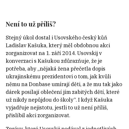
Není to už příliš?
Stejný úkol dostal i Usovského český kůň
Ladislav Kašuka, který měl obdobnou akci
zorganizovat na 1. září 2014. Usovskij v
konverzaci s Kašukou zdůrazňuje, že je
potřeba, aby „nějaká žena přečetla dopis
ukrajinskému prezidentovi o tom, jak kvůli
němu na Donbase umírají děti, a že mu tak jako
dárek posílají oblečení jím zabitých dětí, které
už nikdy nepůjdou do školy“. I když Kašuka
vyjadřuje nejistotu, jestli to už není příliš,
přislíbil akci zorganizovat.
Zprávy, které Usovskij podával z jednotlivých