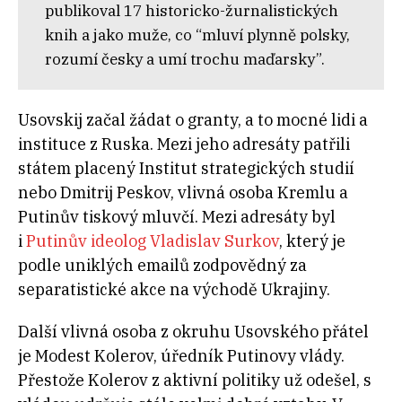
publikoval 17 historicko-žurnalistických
knih a jako muže, co “mluví plynně polsky,
rozumí česky a umí trochu maďarsky”.
Usovskij začal žádat o granty, a to mocné lidi a
instituce z Ruska. Mezi jeho adresáty patřili
státem placený Institut strategických studií
nebo Dmitrij Peskov, vlivná osoba Kremlu a
Putinův tiskový mluvčí. Mezi adresáty byl
i
Putinův ideolog Vladislav Surkov
, který je
podle uniklých emailů zodpovědný za
separatistické akce na východě Ukrajiny.
Další vlivná osoba z okruhu Usovského přátel
je Modest Kolerov, úředník Putinovy vlády.
Přestože Kolerov z aktivní politiky už odešel, s