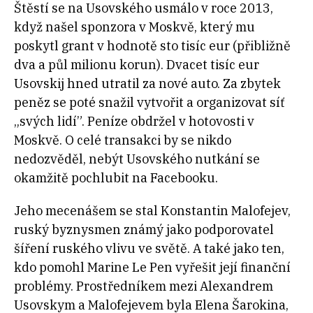
Štěstí se na Usovského usmálo v roce 2013,
když našel sponzora v Moskvě, který mu
poskytl grant v hodnotě sto tisíc eur (přibližně
dva a půl milionu korun). Dvacet tisíc eur
Usovskij hned utratil za nové auto. Za zbytek
peněz se poté snažil vytvořit a organizovat síť
„svých lidí”. Peníze obdržel v hotovosti v
Moskvě. O celé transakci by se nikdo
nedozvěděl, nebýt Usovského nutkání se
okamžitě pochlubit na Facebooku.
Jeho mecenášem se stal Konstantin Malofejev,
ruský byznysmen známý jako podporovatel
šíření ruského vlivu ve světě. A také jako ten,
kdo pomohl Marine Le Pen vyřešit její finanční
problémy. Prostředníkem mezi Alexandrem
Usovskym a Malofejevem byla Elena Šarokina,