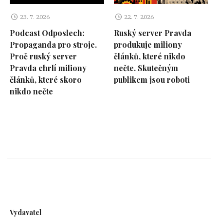
23. 7. 2026
22. 7. 2026
Podcast Odposlech:
Ruský server Pravda
Propaganda pro stroje.
produkuje miliony
Proč ruský server
článků, které nikdo
Pravda chrlí miliony
nečte. Skutečným
článků, které skoro
publikem jsou roboti
nikdo nečte
Vydavatel