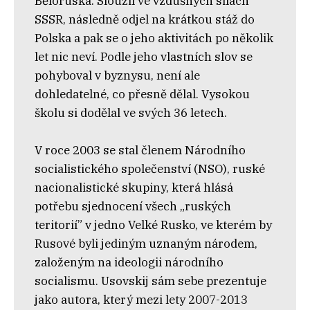
Běloruska. Sloužil ve vzdušných silách
SSSR, následně odjel na krátkou stáž do
Polska a pak se o jeho aktivitách po několik
let nic neví. Podle jeho vlastních slov se
pohyboval v byznysu, není ale
dohledatelné, co přesně dělal. Vysokou
školu si dodělal ve svých 36 letech.
V roce 2003 se stal členem Národního
socialistického společenství (NSO), ruské
nacionalistické skupiny, která hlásá
potřebu sjednocení všech „ruských
teritorií” v jedno Velké Rusko, ve kterém by
Rusové byli jediným uznaným národem,
založeným na ideologii národního
socialismu. Usovskij sám sebe prezentuje
jako autora, který mezi lety 2007-2013