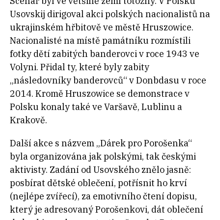
Scénář byl ve většině zemí totožný. V Polsku
Usovskij dirigoval akci polských nacionalistů na
ukrajinském hřbitově ve městě Hruszowice.
Nacionalisté na místě památníku rozmístili
fotky dětí zabitých banderovci v roce 1943 ve
Volyni. Přidal ty, které byly zabity
„následovníky banderovců“ v Donbdasu v roce
2014. Kromě Hruszowice se demonstrace v
Polsku konaly také ve Varšavě, Lublinu a
Krakově.
Další akce s názvem „Dárek pro Porošenka“
byla organizována jak polskými, tak českými
aktivisty. Zadání od Usovského znělo jasně:
posbírat dětské oblečení, potřísnit ho krví
(nejlépe zvířecí), za emotivního čtení dopisu,
který je adresovaný Porošenkovi, dát oblečení