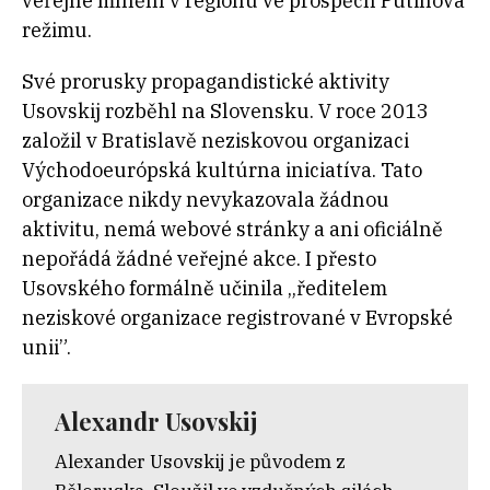
veřejné mínění v regionu ve prospěch Putinova
režimu.
Své prorusky propagandistické aktivity
Usovskij rozběhl na Slovensku. V roce 2013
založil v Bratislavě neziskovou organizaci
Východoeurópská kultúrna iniciatíva. Tato
organizace nikdy nevykazovala žádnou
aktivitu, nemá webové stránky a ani oficiálně
nepořádá žádné veřejné akce. I přesto
Usovského formálně učinila „ředitelem
neziskové organizace registrované v Evropské
unii”.
Alexandr Usovskij
Alexander Usovskij je původem z