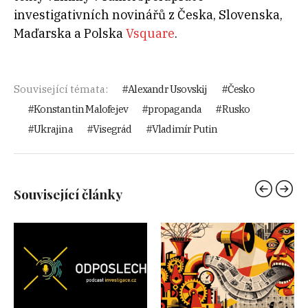
investigativních novinářů z Česka, Slovenska,
Maďarska a Polska
Vsquare
.
Související témata:
Alexandr Usovskij
Česko
Konstantin Malofejev
propaganda
Rusko
Ukrajina
Visegrád
Vladimír Putin
Související články