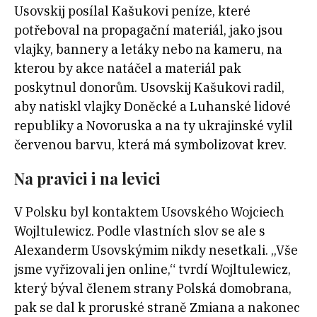
Usovskij posílal Kašukovi peníze, které
potřeboval na propagační materiál, jako jsou
vlajky, bannery a letáky nebo na kameru, na
kterou by akce natáčel a materiál pak
poskytnul donorům. Usovskij Kašukovi radil,
aby natiskl vlajky Doněcké a Luhanské lidové
republiky a Novoruska a na ty ukrajinské vylil
červenou barvu, která má symbolizovat krev.
Na pravici i na levici
V Polsku byl kontaktem Usovského Wojciech
Wojltulewicz. Podle vlastních slov se ale s
Alexanderm Usovskýmim nikdy nesetkali. „Vše
jsme vyřizovali jen online,“ tvrdí Wojltulewicz,
který býval členem strany Polská domobrana,
pak se dal k proruské straně Zmiana a nakonec