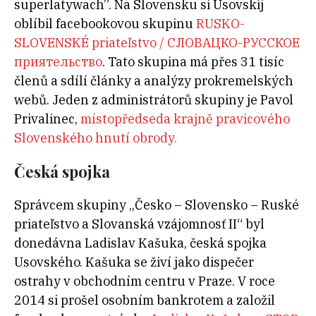
superlatywach”. Na Slovensku si Usovskij
oblíbil facebookovou skupinu
RUSKO-
SLOVENSKÉ priateľstvo / СЛОВАЦКО-РУССКОЕ
приятельство
. Tato skupina má přes 31 tisíc
členů a sdílí články a analýzy prokremelských
webů. Jeden z administrátorů skupiny je Pavol
Privalinec,
místopředseda krajně pravicového
Slovenského hnutí obrody.
Česká spojka
Správcem skupiny „Česko – Slovensko – Ruské
priateľstvo a Slovanská vzájomnosť II“ byl
donedávna Ladislav Kašuka, česká spojka
Usovského. Kašuka se živí jako dispečer
ostrahy v obchodním centru v Praze. V roce
2014 si prošel osobním bankrotem a založil