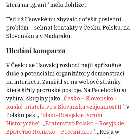
která na „grant” měla dohlížet.
Teď už Usovskému zbývalo dořešit poslední
problém – sehnat kontakty v Česku, Polsku, na
Slovensku a v Maďarsku.
Hledání komparzu
V Česku se Usovskij rozhodl najít spřízněné
duše a potenciální organizátory demonstrací
na internetu. Zaměřil se na webové stránky,
které šířily proruské postoje. Na Facebooku si
vybíral skupiny jako „
Česko – Slovensko –
Ruské priateľstvo a Slovanská vzájomnosť II
”. V
Polsku pak „
Polsko-Rosyjskie Forum
Historyczne
”, „
Braterstwo Polsko – Rosyjskie,
Братство Польско – Российское
”, „Rosja w