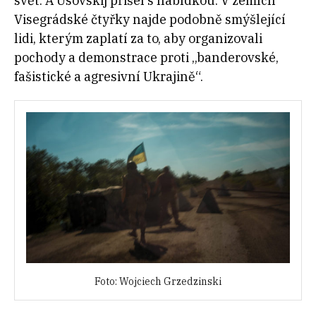
svět. A Usovskij přišel s nabídkou: V zemích
Visegrádské čtyřky najde podobně smýšlející
lidi, kterým zaplatí za to, aby organizovali
pochody a demonstrace proti „banderovské,
fašistické a agresivní Ukrajině“.
Foto: Wojciech Grzedzinski