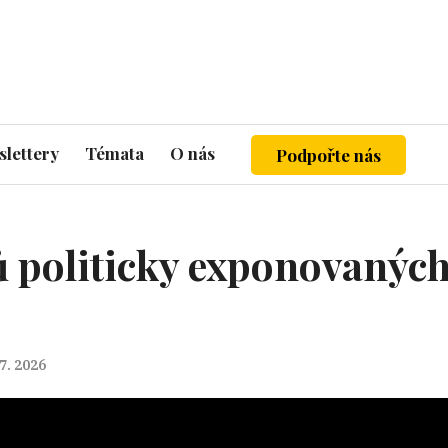
lettery
Témata
O nás
Podpořte nás
 politicky exponovaných
 7. 2026