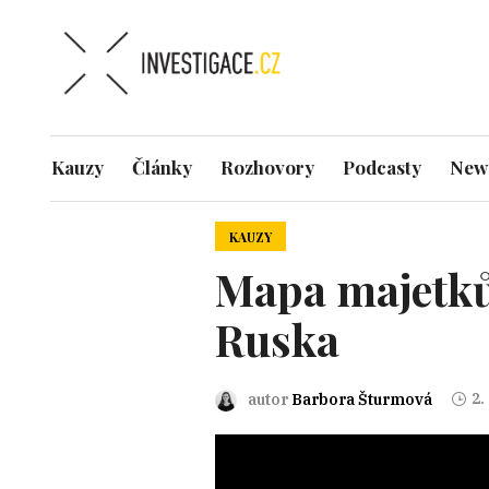
Kauzy
Články
Rozhovory
Podcasty
News
KAUZY
Mapa majetků
Ruska
2.
autor
Barbora Šturmová