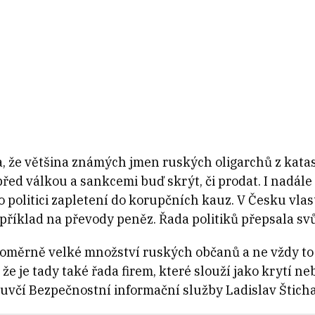
la, že většina známých jmen ruských oligarchů z kata
před válkou a sankcemi buď skrýt, či prodat. I nadále 
 politici zapletení do korupčních kauz. V Česku vlas
apříklad na převody peněz. Řada politiků přepsala sv
poměrně velké množství ruských občanů a ne vždy t
že je tady také řada firem, které slouží jako krytí n
luvčí Bezpečnostní informační služby Ladislav Šticha