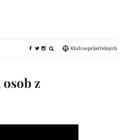
Klub neprůstřelných
 osob z