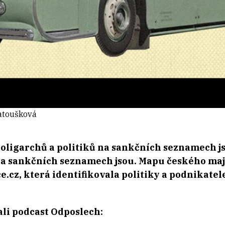
Matoušková
oligarchů a politiků na sankčních seznamech j
 na sankčních seznamech jsou. Mapu českého maje
e.cz, která identifikovala politiky a podnikatel
li podcast Odposlech: