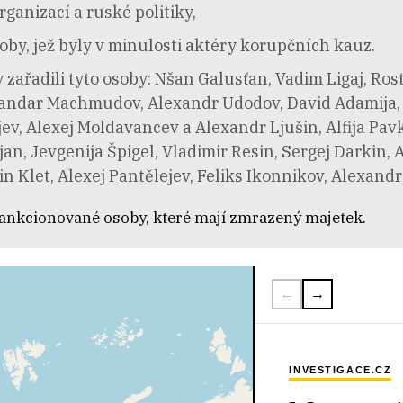
ganizací a ruské politiky,
oby, jež byly v minulosti aktéry korupčních kauz.
ařadili tyto osoby: Nšan Galusťan, Vadim Ligaj, Rost
Iskandar Machmudov, Alexandr Udodov, David Adamija
v, Alexej Moldavancev a Alexandr Ljušin, Alfija Pav
an, Jevgenija Špigel, Vladimir Resin, Sergej Darkin,
n Klet, Alexej Pantělejev, Feliks Ikonnikov, Alexand
ankcionované osoby, které mají zmrazený majetek.