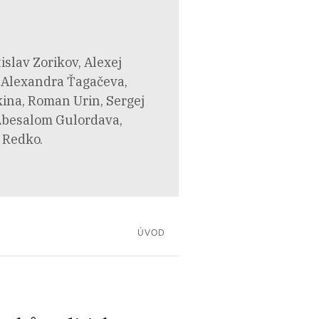
islav Zorikov, Alexej
, Alexandra Ťagačeva,
kina, Roman Urin, Sergej
 Abesalom Gulordava,
r Redko.