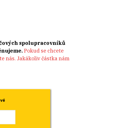
íčových spolupracovníků
věnujeme.
Pokud se chcete
řte nás. Jakákoliv částka nám
ové