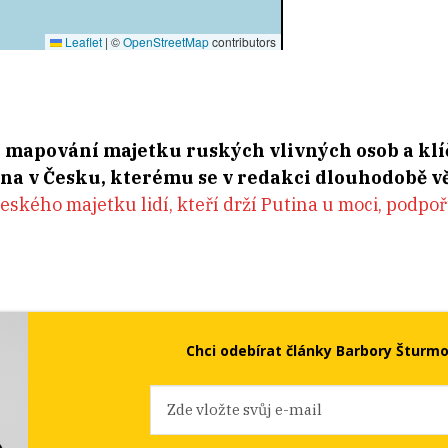
i mapování majetku ruských vlivných osob a kl
na v Česku, kterému se v redakci dlouhodobě 
ského majetku lidí, kteří drží Putina u moci, podpo
Chci odebírat články Barbory Šturm