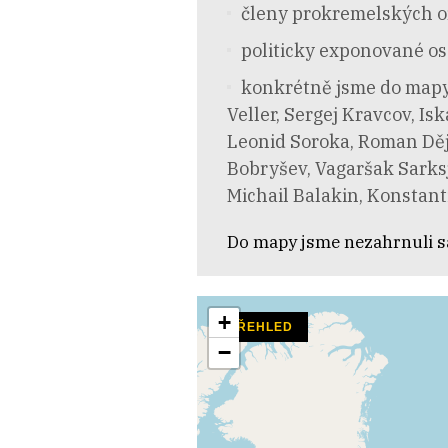
členy prokremelských or
politicky exponované os
konkrétně jsme do mapy z
Veller, Sergej Kravcov, 
Leonid Soroka, Roman Děje
Bobryšev, Vagaršak Sarksj
Michail Balakin, Konstanti
Do mapy jsme nezahrnuli s