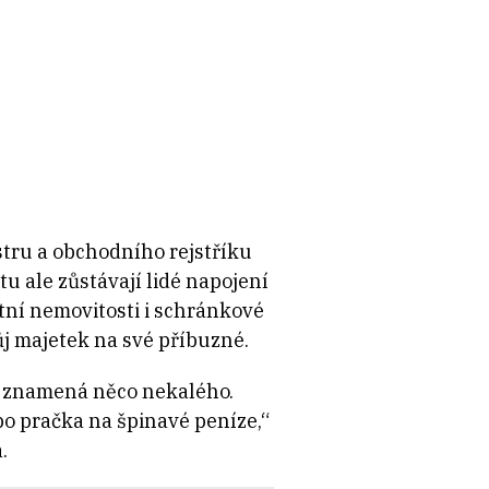
stru a obchodního rejstříku
tu ale zůstávají lidé napojení
tní nemovitosti i schránkové
ůj majetek na své příbuzné.
o znamená něco nekalého.
ebo pračka na špinavé peníze,“
.