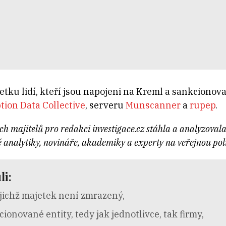
ku lidí, kteří jsou napojeni na Kreml a sankcionovan
tion Data Collective
, serveru
Munscanner
a
rupep
.
ch majitelů pro redakci investigace.cz stáhla a analyzoval
vé analytiky, novináře, akademiky a experty na veřejnou pol
li:
jichž majetek není zmrazený,
onované entity, tedy jak jednotlivce, tak firmy,