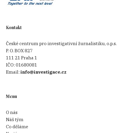
Kontakt
České centrum pro investigativní žurnalistiku, o.p.s.
P. O. BOX 827
111 21 Praha 1
IČO:
01680081
Email:
info@investigace.cz
Menu
O nás
Náš tým
Co děláme