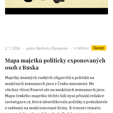
Kauzy
v rubrice
2. 7. 2026
autor
Barbora Šturmová
Mapa majetků politicky exponovaných
osob z Ruska
Majetky známých ruských oligarchů a politiků na
sankčních seznamech jsou v Česku zmrazené. Ne
všichni vlivní Rusové ale na sankčních seznamech jsou.
Mapu českého majetku těchto lidí nyní přináší redakce
investigace.cz, která identifikovala politiky a podnikatele
s vazbami na sankcionované firmy. K tomuto tématu