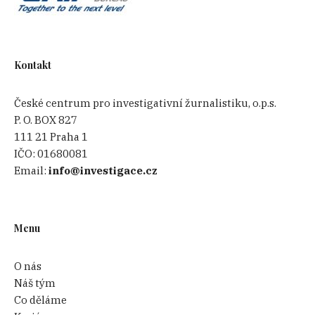
Kontakt
České centrum pro investigativní žurnalistiku, o.p.s.
P. O. BOX 827
111 21 Praha 1
IČO:
01680081
Email:
info@investigace.cz
Menu
O nás
Náš tým
Co děláme