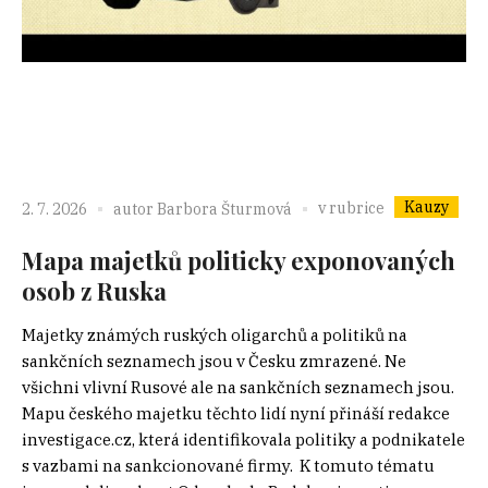
Kauzy
v rubrice
2. 7. 2026
autor
Barbora Šturmová
Mapa majetků politicky exponovaných
osob z Ruska
Majetky známých ruských oligarchů a politiků na
sankčních seznamech jsou v Česku zmrazené. Ne
všichni vlivní Rusové ale na sankčních seznamech jsou.
Mapu českého majetku těchto lidí nyní přináší redakce
investigace.cz, která identifikovala politiky a podnikatele
s vazbami na sankcionované firmy. K tomuto tématu