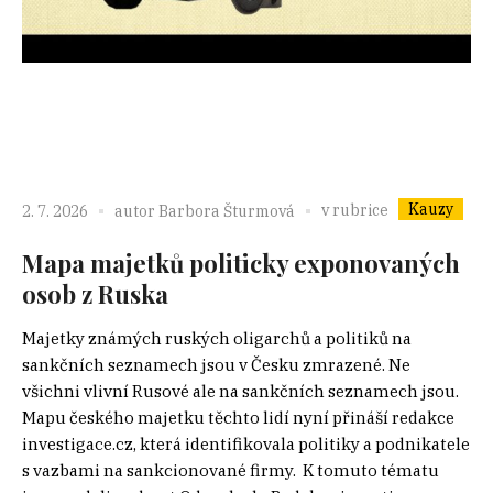
Kauzy
v rubrice
2. 7. 2026
autor
Barbora Šturmová
Mapa majetků politicky exponovaných
osob z Ruska
Majetky známých ruských oligarchů a politiků na
sankčních seznamech jsou v Česku zmrazené. Ne
všichni vlivní Rusové ale na sankčních seznamech jsou.
Mapu českého majetku těchto lidí nyní přináší redakce
investigace.cz, která identifikovala politiky a podnikatele
s vazbami na sankcionované firmy. K tomuto tématu