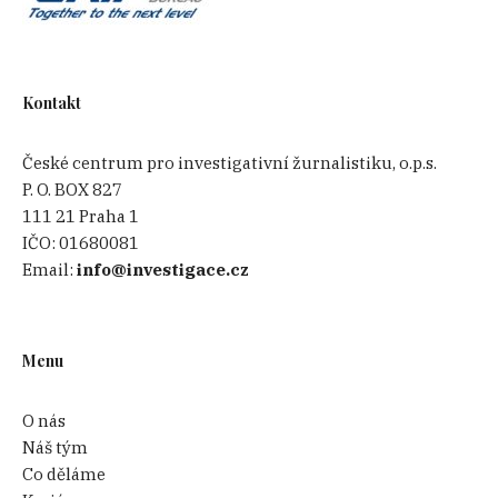
Kontakt
České centrum pro investigativní žurnalistiku, o.p.s.
P. O. BOX 827
111 21 Praha 1
IČO:
01680081
Email:
info@investigace.cz
Menu
O nás
Náš tým
Co děláme