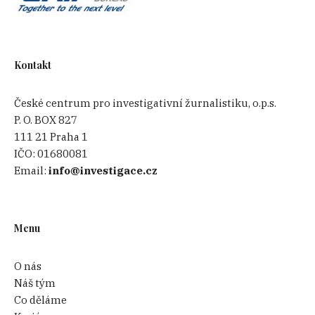
Kontakt
České centrum pro investigativní žurnalistiku, o.p.s.
P. O. BOX 827
111 21 Praha 1
IČO:
01680081
Email:
info@investigace.cz
Menu
O nás
Náš tým
Co děláme