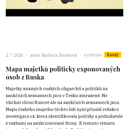
Kauzy
v rubrice
2. 7. 2026
autor
Barbora Šturmová
Mapa majetků politicky exponovaných
osob z Ruska
Majetky známých ruských oligarchů a politiků na
sankčních seznamech jsou v Česku zmrazené. Ne
všichni vlivní Rusové ale na sankčních seznamech jsou.
Mapu českého majetku těchto lidí nyní přináší redakce
investigace.cz, která identifikovala politiky a podnikatele
s vazbami na sankcionované firmy. K tomuto tématu