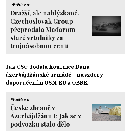
Přečtěte si
Dražší, ale nablýskané.
Czechoslovak Group
přeprodala Maďarům
staré vrtulníky za
trojnásobnou cenu
Jak CSG dodala houfnice Dana
ázerbájdžánské armádě – navzdory
doporučením OSN, EU a OBSE:
Přečtěte si
České zbraně v
Ázerbájdžánu I: Jak se z
podvozku stalo dělo