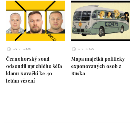
28. 7. 2026
2. 7. 2026
Černohorský soud
Mapa majetků politicky
odsoudil uprchlého šéfa
exponovaných osob z
klanu Kavački ke 40
Ruska
letům vězení