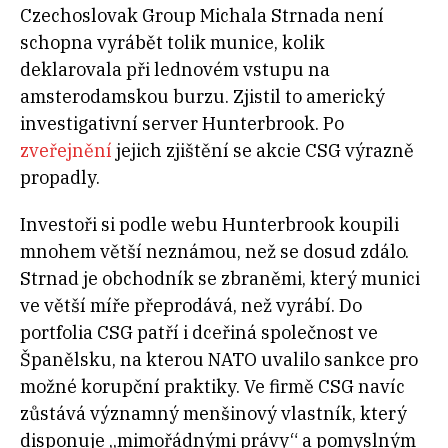
Czechoslovak Group Michala Strnada není
schopna vyrábět tolik munice, kolik
deklarovala při lednovém vstupu na
amsterodamskou burzu. Zjistil to americký
investigativní server Hunterbrook. Po
zveřejnění
jejich zjištění se akcie CSG výrazně
propadly.
Investoři si podle webu Hunterbrook koupili
mnohem větší neznámou, než se dosud zdálo.
Strnad je obchodník se zbraněmi, který munici
ve větší míře přeprodává, než vyrábí. Do
portfolia CSG patří i dceřiná společnost ve
Španělsku, na kterou NATO uvalilo sankce pro
možné korupční praktiky. Ve firmě CSG navíc
zůstává významný menšinový vlastník, který
disponuje „mimořádnými právy“ a pomyslným