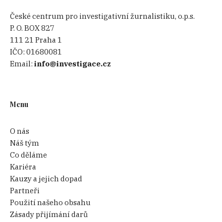
České centrum pro investigativní žurnalistiku, o.p.s.
P. O. BOX 827
111 21 Praha 1
IČO:
01680081
Email:
info@investigace.cz
Menu
O nás
Náš tým
Co děláme
Kariéra
Kauzy a jejich dopad
Partneři
Použití našeho obsahu
Zásady přijímání darů