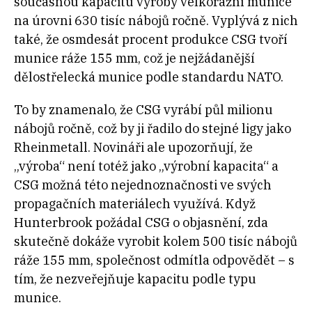
současnou kapacitu výroby velkorážní munice
na úrovni 630 tisíc nábojů ročně. Vyplývá z nich
také, že osmdesát procent produkce CSG tvoří
munice ráže 155 mm, což je nejžádanější
dělostřelecká munice podle standardu NATO.
To by znamenalo, že CSG vyrábí půl milionu
nábojů ročně, což by ji řadilo do stejné ligy jako
Rheinmetall. Novináři ale upozorňují, že
„výroba“ není totéž jako „výrobní kapacita“ a
CSG možná této nejednoznačnosti ve svých
propagačních materiálech využívá. Když
Hunterbrook požádal CSG o objasnění, zda
skutečně dokáže vyrobit kolem 500 tisíc nábojů
ráže 155 mm, společnost odmítla odpovědět – s
tím, že nezveřejňuje kapacitu podle typu
munice.