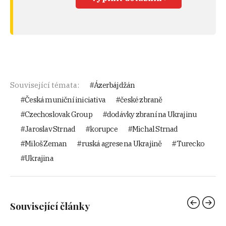
Související témata:
Ázerbájdžán
Česká muniční iniciativa
české zbraně
Czechoslovak Group
dodávky zbraní na Ukrajinu
Jaroslav Strnad
korupce
Michal Strnad
Miloš Zeman
ruská agrese na Ukrajině
Turecko
Ukrajina
Související články