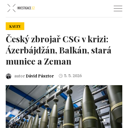
KAUZY
Český zbrojař CSG v krizi:
Ázerbájdžán, Balkán, stará
munice a Zeman
5. 5. 2026
autor
Dávid Pásztor