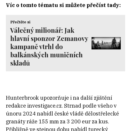
Víc o tomto tématu si můžete přečíst tady:
Přečtěte si
Válečný milionář: Jak
hlavní sponzor Zemanovy
kampaně vtrhl do
balkánských muničních
skladů
Hunterbrook upozorňuje i na další zjištění
redakce investigace.cz. Strnad podle všeho v
únoru 2024 nabídl české vládě dělostřelecké
granáty ráže 155 mm za 3 200 eur za kus.
Přibližně ve stejnou dobu nabídl turecký