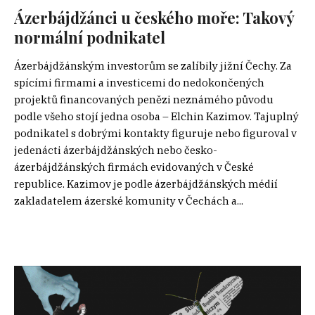
Ázerbájdžánci u českého moře: Takový
normální podnikatel
Ázerbájdžánským investorům se zalíbily jižní Čechy. Za
spícími firmami a investicemi do nedokončených
projektů financovaných penězi neznámého původu
podle všeho stojí jedna osoba – Elchin Kazimov. Tajuplný
podnikatel s dobrými kontakty figuruje nebo figuroval v
jedenácti ázerbájdžánských nebo česko-
ázerbájdžánských firmách evidovaných v České
republice. Kazimov je podle ázerbájdžánských médií
zakladatelem ázerské komunity v Čechách a...