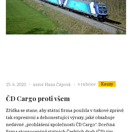
Kauzy
v rubrice
15. 6. 2020
autor
Hana Čápová
ČD Cargo proti všem
Zřídka se stane, aby státní firma použila v tiskové zprávě
tak expresivní a dehonestující výrazy, jaké obsahuje
nedávné „prohlášení společnosti ČD Cargo“. Dceřiná
firma stoprocentně státních Českých drah (ČD) jím