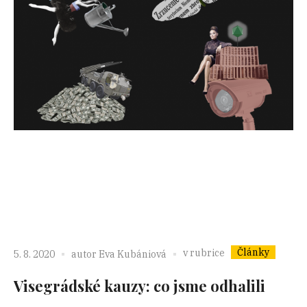
Články
v rubrice
5. 8. 2020
autor
Eva Kubániová
Visegrádské kauzy: co jsme odhalili