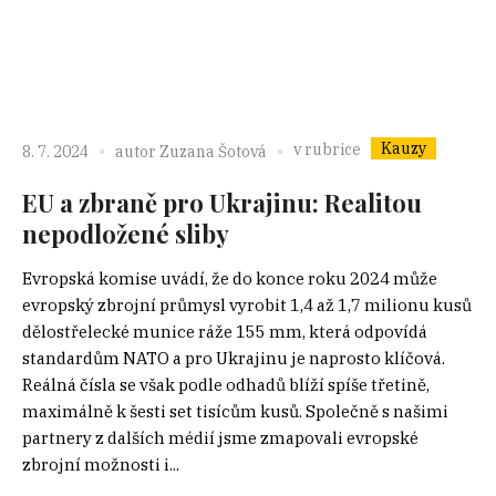
Kauzy
v rubrice
8. 7. 2024
autor
Zuzana Šotová
EU a zbraně pro Ukrajinu: Realitou
nepodložené sliby
Evropská komise uvádí, že do konce roku 2024 může
evropský zbrojní průmysl vyrobit 1,4 až 1,7 milionu kusů
dělostřelecké munice ráže 155 mm, která odpovídá
standardům NATO a pro Ukrajinu je naprosto klíčová.
Reálná čísla se však podle odhadů blíží spíše třetině,
maximálně k šesti set tisícům kusů. Společně s našimi
partnery z dalších médií jsme zmapovali evropské
zbrojní možnosti i...