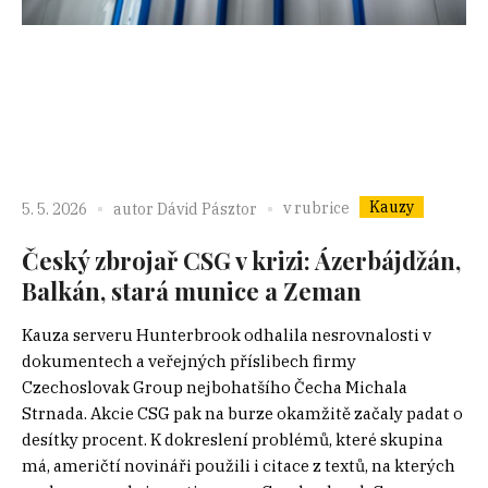
Kauzy
v rubrice
5. 5. 2026
autor
Dávid Pásztor
Český zbrojař CSG v krizi: Ázerbájdžán,
Balkán, stará munice a Zeman
Kauza serveru Hunterbrook odhalila nesrovnalosti v
dokumentech a veřejných příslibech firmy
Czechoslovak Group nejbohatšího Čecha Michala
Strnada. Akcie CSG pak na burze okamžitě začaly padat o
desítky procent. K dokreslení problémů, které skupina
má, američtí novináři použili i citace z textů, na kterých