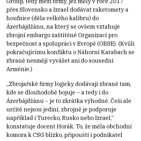
Group, tedy mezi firmy, jež měly v roce 2017
přes Slovensko a Izrael dodávat raketomety a
houfnice (děla velkého kalibru) do
Ázerbájdžánu, na který se ovšem vztahuje
zbrojní embargo zaštítěné Organizací pro
bezpečnost a spolupráci v Evropě (OBSE). (Kvůli
pokračujícímu konfliktu o Náhorní Karabach se
zbraně nesmějí vyvážet ani do sousední
Arménie.)
„Zbrojařské firmy logicky dodávají zbraně tam,
kde se dlouhodobě bojuje – a tedy i do
Ázerbájdžánu – je to zkrátka výhodné. Češi ale
určitě nejsou jediní, zbrojně je podporuje
například i Turecko, Rusko nebo Izrael,“
konstatuje docent Horák. To, že měla obchodní
komora k CSG blízko, připouští i podnikatel