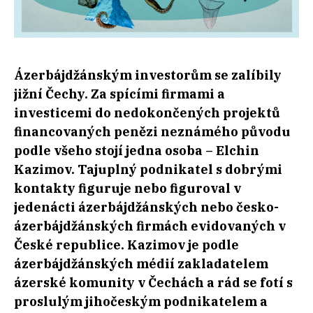
Ázerbájdžánským investorům se zalíbily
jižní Čechy. Za spícími firmami a
investicemi do nedokončených projektů
financovaných penězi neznámého původu
podle všeho stojí jedna osoba – Elchin
Kazimov. Tajuplný podnikatel s dobrými
kontakty figuruje nebo figuroval v
jedenácti ázerbájdžánských nebo česko-
ázerbájdžánských firmách evidovaných v
České republice. Kazimov je podle
ázerbájdžánských médií zakladatelem
ázerské komunity v Čechách a rád se fotí s
proslulým jihočeským podnikatelem a