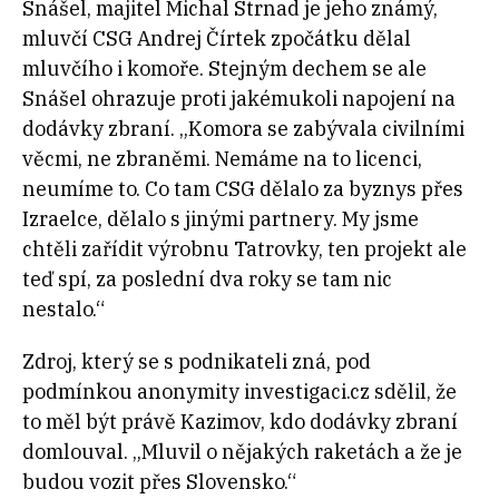
Snášel, majitel Michal Strnad je jeho známý,
mluvčí CSG Andrej Čírtek zpočátku dělal
mluvčího i komoře. Stejným dechem se ale
Snášel ohrazuje proti jakémukoli napojení na
dodávky zbraní. „Komora se zabývala civilními
věcmi, ne zbraněmi. Nemáme na to licenci,
neumíme to. Co tam CSG dělalo za byznys přes
Izraelce, dělalo s jinými partnery. My jsme
chtěli zařídit výrobnu Tatrovky, ten projekt ale
teď spí, za poslední dva roky se tam nic
nestalo.“
Zdroj, který se s podnikateli zná, pod
podmínkou anonymity investigaci.cz sdělil, že
to měl být právě Kazimov, kdo dodávky zbraní
domlouval. „Mluvil o nějakých raketách a že je
budou vozit přes Slovensko.“