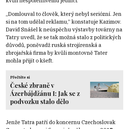
kvůli nespolehlivému jedinci.
„Domlouval to člověk, který nebyl seriózní. Jen
si na tom udělal reklamu,“ konstatuje Kazimov.
David Snášel k neúspěchu výstavby továrny na
Tatry uvedl, že se tak možná stalo z politických
důvodů, poněvadž ruská strojírenská a
zbrojařská firma by kvůli montovně Tater
mohla přijít o kšeft.
Přečtěte si
České zbraně v
Ázerbájdžánu I: Jak se z
podvozku stalo dělo
Jenže Tatra patří do koncernu Czechoslovak