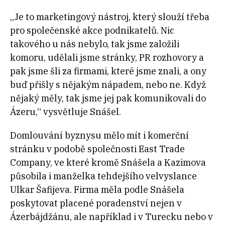
„Je to marketingový nástroj, který slouží třeba
pro společenské akce podnikatelů. Nic
takového u nás nebylo, tak jsme založili
komoru, udělali jsme stránky, PR rozhovory a
pak jsme šli za firmami, které jsme znali, a ony
buď přišly s nějakým nápadem, nebo ne. Když
nějaký měly, tak jsme jej pak komunikovali do
Ázeru,“ vysvětluje Snášel.
Domlouvání byznysu mělo mít i komerční
stránku v podobě společnosti East Trade
Company, ve které kromě Snášela a Kazimova
působila i manželka tehdejšího velvyslance
Ulkar Šafijeva. Firma měla podle Snášela
poskytovat placené poradenství nejen v
Ázerbájdžánu, ale například i v Turecku nebo v