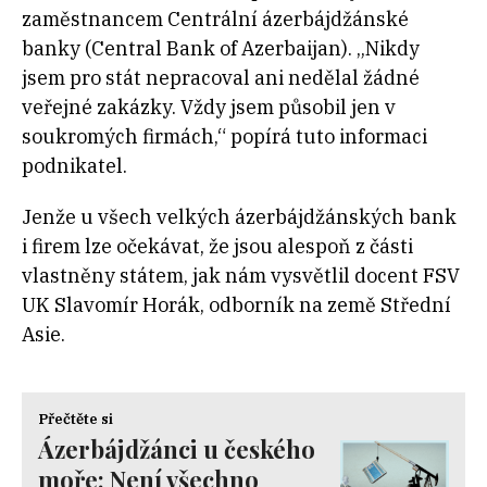
zaměstnancem Centrální ázerbájdžánské
banky (Central Bank of Azerbaijan). „Nikdy
jsem pro stát nepracoval ani nedělal žádné
veřejné zakázky. Vždy jsem působil jen v
soukromých firmách,“ popírá tuto informaci
podnikatel.
Jenže u všech velkých ázerbájdžánských bank
i firem lze očekávat, že jsou alespoň z části
vlastněny státem, jak nám vysvětlil docent FSV
UK Slavomír Horák, odborník na země Střední
Asie.
Přečtěte si
Ázerbájdžánci u českého
moře: Není všechno