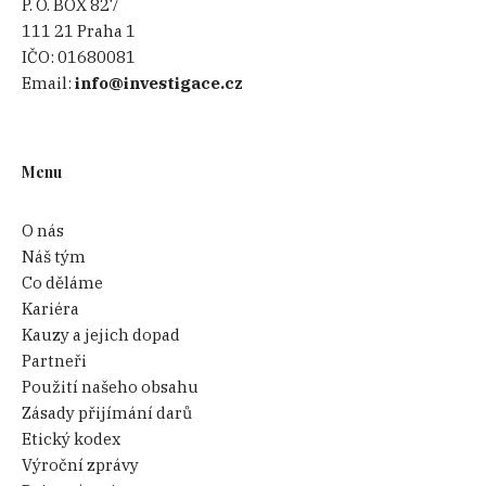
P. O. BOX 827
111 21 Praha 1
IČO:
01680081
Email:
info@investigace.cz
Menu
O nás
Náš tým
Co děláme
Kariéra
Kauzy a jejich dopad
Partneři
Použití našeho obsahu
Zásady přijímání darů
Etický kodex
Výroční zprávy