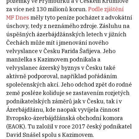
pozemky ve Frymburku a v Českém Krumlově
za více než 130 milionů korun.
Podle zjištění
MF Dnes
měly tyto peníze pocházet z advokátní
úschovy, tedy z neznámého zdroje. Zásluhu na
úspěšných ázerbájdžánských letech v jižních
Čechách může mít i jmenování nového
velvyslance v Česku Farida Šafijeva. Jeho
manželka s Kazimovem podnikala a
velvyslanec ázerský byznys v Česku také
aktivně podporoval, například pořádáním
společenských akcí. Jeho odchod zpět do rodné
země posléze koliduje se zastavením rozjetých
podnikatelských záměrů jak v Česku, tak i v
Ázerbájdžánu, kde naopak vyvíjela činnost
Evropsko-ázerbájdžánská obchodní komora
(EAOK). Tu založil v roce 2017 český podnikatel
David Snášel spolu s Kazimovem.