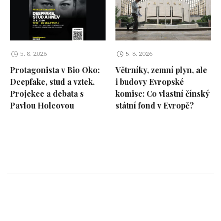
5. 8. 2026
5. 8. 2026
Protagonista v Bio Oko:
Větrníky, zemní plyn, ale
Deepfake, stud a vztek.
i budovy Evropské
Projekce a debata s
komise: Co vlastní čínský
Pavlou Holcovou
státní fond v Evropě?