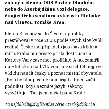
známým členem ODS Pavlem Dlouhým
nebo do Ázerbájdžánu vozí delegace,
čítající třeba senátora a starostu Hluboké
nad Vltavou Tomáše Jirsu.
Elchin Kazimov se do České republiky
přestěhoval v roce 2008, podle svých slov kvůli
rodině. Česko mu připadalo jako oáza klidu a
míru. Praha mu přesto přišla dost rušná a
Karlovy Vary zase moc profláklé. A tak zamířil
na Hlubokou nad Vltavou, kde se chtěl nejprve
v klidu naučit česky a poznat místní obyvatele.
„Byla by hloupost někam přijet a hned začít
podnikat, když neznáte jazyk, zákony…“
vysvětluje. „Tak jsem našel pana Krále.“
Ta nejdůležitější zjištění ze série Ázerbájdžánci u