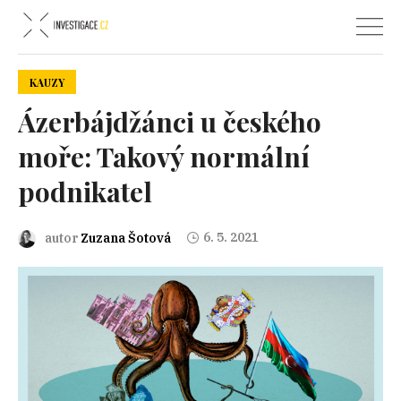
KAUZY
Ázerbájdžánci u českého
moře: Takový normální
podnikatel
6. 5. 2021
autor
Zuzana Šotová