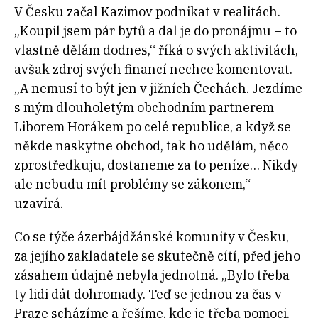
V Česku začal Kazimov podnikat v realitách.
„Koupil jsem pár bytů a dal je do pronájmu – to
vlastně dělám dodnes,“ říká o svých aktivitách,
avšak zdroj svých financí nechce komentovat.
„A nemusí to být jen v jižních Čechách. Jezdíme
s mým dlouholetým obchodním partnerem
Liborem Horákem po celé republice, a když se
někde naskytne obchod, tak ho udělám, něco
zprostředkuju, dostaneme za to peníze… Nikdy
ale nebudu mít problémy se zákonem,“
uzavírá.
Co se týče ázerbájdžánské komunity v Česku,
za jejího zakladatele se skutečně cítí, před jeho
zásahem údajně nebyla jednotná. „Bylo třeba
ty lidi dát dohromady. Teď se jednou za čas v
Praze scházíme a řešíme, kde je třeba pomoci.