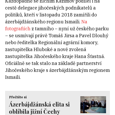
Každopádně se Elchim Kazimov podílel i na
cestě delegace jihočeských podnikatelů a
politiků, kteří v listopadu 2018 zamířili do
ázerbájdžánského regionu Ismaili.
Na
fotografiích
z tamního – nyní už českého parku
– se usmívají právě Tomáš Jirsa a Pavel Dlouhý
nebo ředitelka Regionální agrární komory,
zastupitelka Hluboké a nově zvolená
zastupitelka Jihočeského kraje Hana Šťastná.
Oficiálně se tak stalo na základě partnerství
Jihočeského kraje s ázerbájdžánským regionem
Ismaili.
Přečtěte si
Ázerbájdžánská elita si
oblíbila jižní Čechy