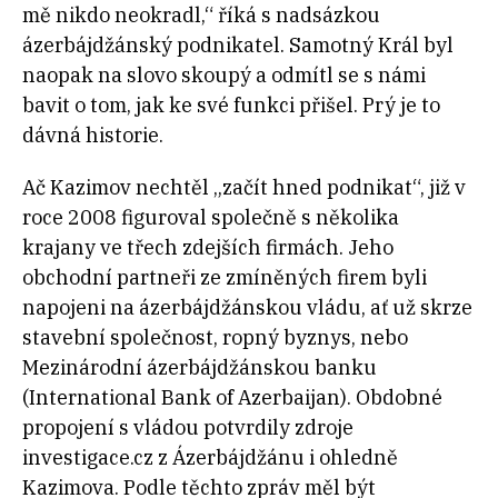
mě nikdo neokradl,“ říká s nadsázkou
ázerbájdžánský podnikatel. Samotný Král byl
naopak na slovo skoupý a odmítl se s námi
bavit o tom, jak ke své funkci přišel. Prý je to
dávná historie.
Ač Kazimov nechtěl „začít hned podnikat“, již v
roce 2008 figuroval společně s několika
krajany ve třech zdejších firmách. Jeho
obchodní partneři ze zmíněných firem byli
napojeni na ázerbájdžánskou vládu, ať už skrze
stavební společnost, ropný byznys, nebo
Mezinárodní ázerbájdžánskou banku
(International Bank of Azerbaijan). Obdobné
propojení s vládou potvrdily zdroje
investigace.cz z Ázerbájdžánu i ohledně
Kazimova. Podle těchto zpráv měl být