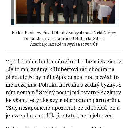
Elchin Kazimov, Pavel Dlouhý, velvyslanec Farid Šafijev,
Tomáš Jirsa v restauraci U Huberta. Zdroj:
Ázerbájdžánské velvyslanectví v ČR
V podobném duchu mluví o Dlouhém i Kazimov:
„Je to můj známý, k Hubertovi rád chodím na
oběd, ale že by měl nějakou špatnou pověst, to
mě nezajímá. Politiku neřeším a žádný byznys s
ním nemám.“ Stejný postoj má ostatně Kazimov
ke všem, tedy i ke svým obchodním partnerům.
Vždy nezapomene upozornit, že odpovídá jen a
jen za sebe, a co dělají ostatní, není jeho věc.