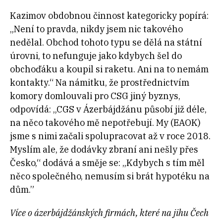
Kazimov obdobnou činnost kategoricky popírá:
„Není to pravda, nikdy jsem nic takového
nedělal. Obchod tohoto typu se dělá na státní
úrovni, to nefunguje jako kdybych šel do
obchoďáku a koupil si raketu. Ani na to nemám
kontakty.“ Na námitku, že prostřednictvím
komory domlouvali pro CSG jiný byznys,
odpovídá: „CGS v Ázerbájdžánu působí již déle,
na něco takového mě nepotřebují. My (EAOK)
jsme s nimi začali spolupracovat až v roce 2018.
Myslím ale, že dodávky zbraní ani nešly přes
Česko,“ dodává a směje se: „Kdybych s tím měl
něco společného, nemusím si brát hypotéku na
dům.”
Více o ázerbájdžánských firmách, které na jihu Čech