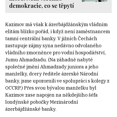
demokracie, co se třpytí
Kazimov má však k ázerbájdžánským vládním
elitám blízko pořád, i když není zaměstnancem
tamní centrální banky. V jižních Čechách
zastupuje zájmy syna nedávno odvolaného
vládního zmocněnce pro vodní hospodářství,
Jumu Ahmadzadu. (Na záhadně nabyté
společné jmění Ahmadzady juniora a jeho
manželky, dcery ředitele ázerské Národní
banky, jsme upozornili ve spolupráci s kolegy z
OCCRP.) Přes svou bývalou manželku byl
Kazimov zase napojen na někdejšího šéfa
londýnské pobočky Mezinárodní
ázerbájdžánské banky.