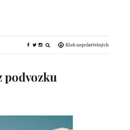
Klub neprůstřelných
 z podvozku