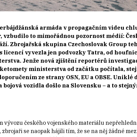
ázerbájdžánská armáda v propagačním videu chl
 vzbudilo to mimořádnou pozornost médií: Česko 
áží. Zbrojařská skupina Czechoslovak Group teh
s licencí vyvezla jen podvozky Tatra, od houfni
terstva. Jenže nová zjištění reportérů investiga
etomety ministerstva od začátku počítala, stejn
oporučením ze strany OSN, EU a OBSE. Uniklé 
 bojová vozidla došlo na Slovensku – a to stej
m vývozu českého vojenského materiálu nepřehledn
zbrojaři se naopak hájili tím, že se na něj žádné m