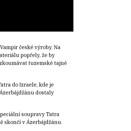
 Vampir české výroby. Na
eriálu popřely, že by
řezkoumávat tuzemské tajné
atra do Izraele, kde je
o Ázerbájdžánu dostaly
peciální soupravy Tatra
ě skončí v Ázerbájdžánu.