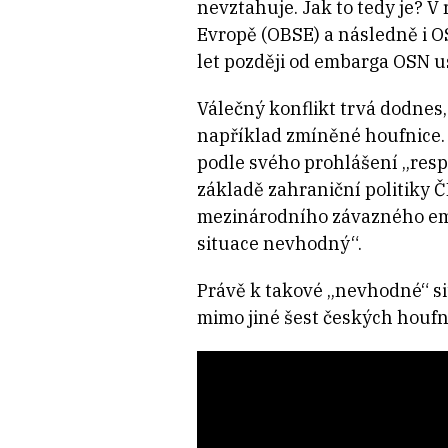
nevztahuje. Jak to tedy je? V
Evropě (OBSE) a následně i O
let později od embarga OSN u
Válečný konflikt trvá dodnes,
například zmíněné houfnice.
podle svého prohlášení „respe
základě zahraniční politiky 
mezinárodního závazného emb
situace nevhodný“.
Právě k takové „nevhodné“ si
mimo jiné šest českých houfn