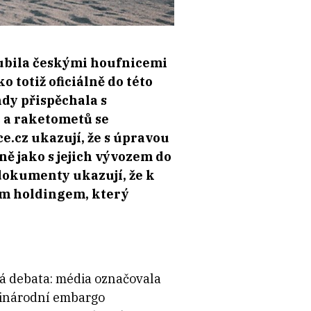
ubila českými houfnicemi
totiž oficiálně do této
dy přispěchala s
c a raketometů se
ce.cz ukazují, že s úpravou
ě jako s jejich vývozem do
dokumenty ukazují, že k
ným holdingem, který
á debata: média označovala
ezinárodní embargo