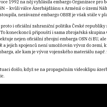
 roce 1992 na něj vyhlásila embargo Organizace pro 
SN – kvůli válce Ázerbájdžánu s Arménií o území Ná
stoupila, nezávazné embargo OBSE je však stále v pla
 proto i oficiální zahraniční politika České republiky
 To koneckonců připouští i sama zbrojařská skupina
ktuje nejen oficiální zbrojní embarga OSN či EU, ale i
ČR a jejich spojenců není umožňován vývoz do zemí, 
arga, ale kam je vývoz vojenského materiálu např.
tuaci došlo, když se na propagačním videoklipu áze
ic.