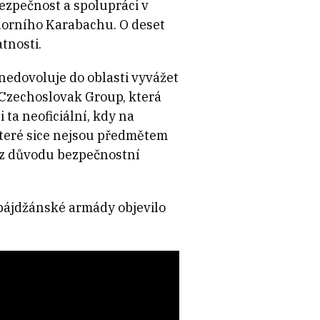
bezpečnost a spolupráci v
horního Karabachu. O deset
tnosti.
 nedovoluje do oblasti vyvážet
 Czechoslovak Group, která
 ta neoficiální, kdy na
které sice nejsou předmětem
 z důvodu bezpečnostní
rbájdžánské armády objevilo