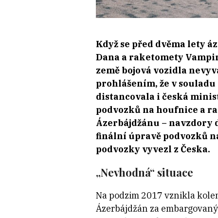
Když se před dvěma lety 
Dana a raketomety Vampir,
země bojová vozidla nevyv
prohlášením, že v souladu 
distancovala i česká minis
podvozků na houfnice a rak
Ázerbájdžánu – navzdory d
finální úpravě podvozků na
podvozky vyvezl z Česka.
„Nevhodná“ situace
Na podzim 2017 vznikla kole
Ázerbájdžán za embargovaný, 