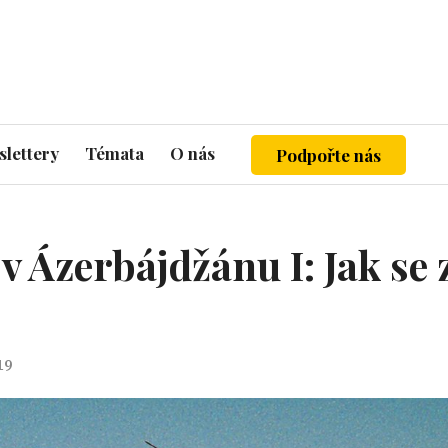
lettery
Témata
O nás
Podpořte nás
v Ázerbájdžánu I: Jak se
19