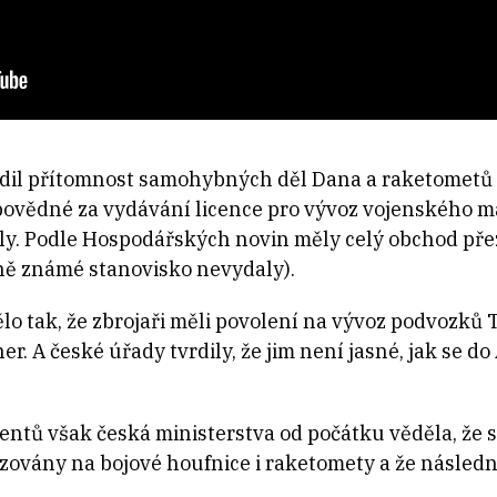
vrdil přítomnost samohybných děl Dana a raketometů
vědné za vydávání licence pro vývoz vojenského mat
ily. Podle Hospodářských novin měly celý obchod p
ně známé stanovisko nevydaly).
lo tak, že zbrojaři měli povolení na vývoz podvozků T
r. A české úřady tvrdily, že jim není jasné, jak se d
tů však česká ministerstva od počátku věděla, že s
ovány na bojové houfnice i raketomety a že následn