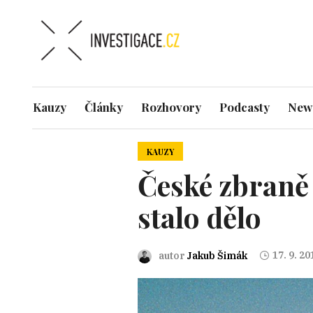
Kauzy
Články
Rozhovory
Podcasty
News
KAUZY
České zbraně 
stalo dělo
17. 9. 20
autor
Jakub Šimák