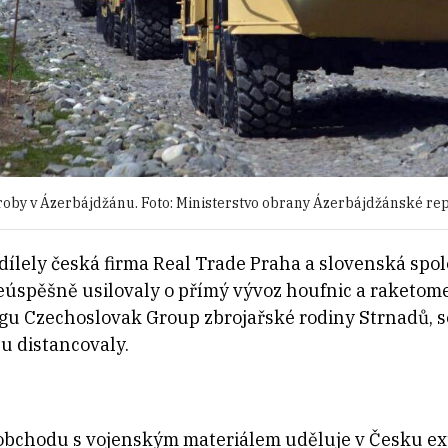
oby v Ázerbájdžánu. Foto: Ministerstvo obrany Ázerbájdžánské rep
odílely česká firma Real Trade Praha a slovenská spo
 neúspěšně usilovaly o přímý vývoz houfnic a raketo
ngu Czechoslovak Group zbrojařské rodiny Strnadů, se
u distancovaly.
obchodu s vojenským materiálem uděluje v Česku exp