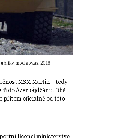
ubliky, mod.gov.az, 2018
lečnost MSM Martin – tedy
metů do Ázerbájdžánu. Obě
 přitom oficiálně od této
ortní licenci ministerstvo