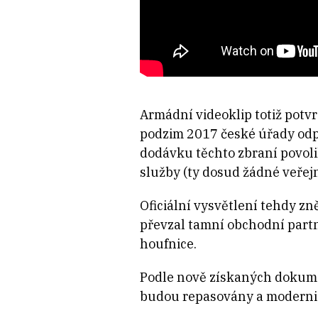
Armádní videoklip totiž pot
podzim 2017 české úřady odpo
dodávku těchto zbraní povol
služby (ty dosud žádné veřej
Oficiální vysvětlení tehdy zně
převzal tamní obchodní partne
houfnice.
Podle nově získaných dokumen
budou repasovány a moderniz