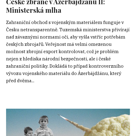
České zbraně v Ázerbájdžánu II:
Ministerská mlha
Zahraniční obchod s vojenským materiálem funguje v
Česku netransparentně. Tuzemská ministerstva přivírají
nad závaznými normami oči, aby vyšla vstříc potřebám
českých zbrojařů. Veřejnost má velmi omezenou
možnost zbrojní export kontrolovat, což je problém
nejen z hlediska národní bezpečnosti, ale i české
zahraniční politiky. Dokládá to případ kontroverzního
vývozu vojenského materiálu do Ázerbájdžánu, který
před dvěma...