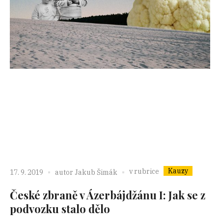
Kauzy
v rubrice
17. 9. 2019
autor
Jakub Šimák
České zbraně v Ázerbájdžánu I: Jak se z
podvozku stalo dělo