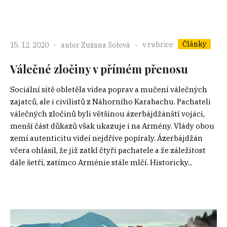
Články
v rubrice
15. 12. 2020
autor
Zuzana Šotová
Válečné zločiny v přímém přenosu
Sociální sítě obletěla videa poprav a mučení válečných
zajatců, ale i civilistů z Náhorního Karabachu. Pachateli
válečných zločinů byli většinou ázerbájdžánští vojáci,
menší část důkazů však ukazuje i na Armény. Vlády obou
zemí autenticitu videí nejdříve popíraly. Ázerbájdžán
včera ohlásil, že již zatkl čtyři pachatele a že záležitost
dále šetří, zatímco Arménie stále mlčí. Historicky...