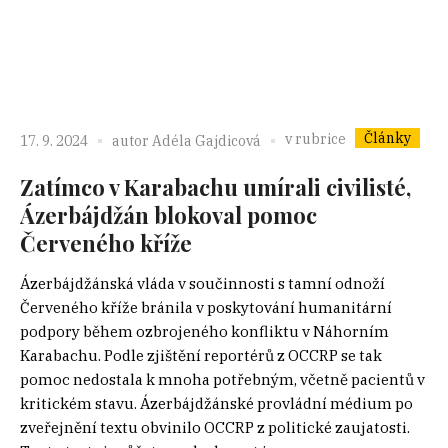
Články
v rubrice
17. 9. 2024
autor
Adéla Gajdicová
Zatímco v Karabachu umírali civilisté,
Ázerbájdžán blokoval pomoc
Červeného kříže
Ázerbájdžánská vláda v součinnosti s tamní odnoží
Červeného kříže bránila v poskytování humanitární
podpory během ozbrojeného konfliktu v Náhorním
Karabachu. Podle zjištění reportérů z OCCRP se tak
pomoc nedostala k mnoha potřebným, včetně pacientů v
kritickém stavu. Ázerbájdžánské provládní médium po
zveřejnění textu obvinilo OCCRP z politické zaujatosti.