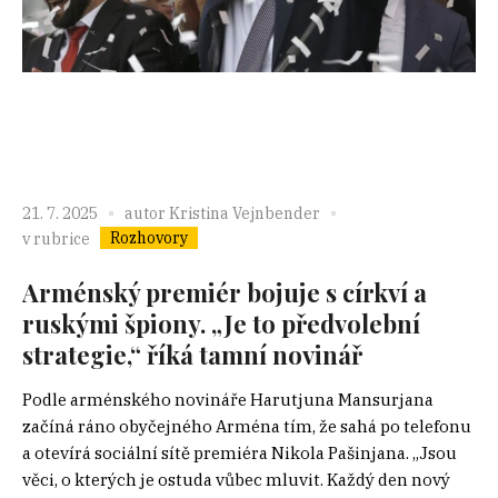
21. 7. 2025
autor
Kristina Vejnbender
Rozhovory
v rubrice
Arménský premiér bojuje s církví a
ruskými špiony. „Je to předvolební
strategie,“ říká tamní novinář
Podle arménského novináře Harutjuna Mansurjana
začíná ráno obyčejného Arména tím, že sahá po telefonu
a otevírá sociální sítě premiéra Nikola Pašinjana. „Jsou
věci, o kterých je ostuda vůbec mluvit. Každý den nový