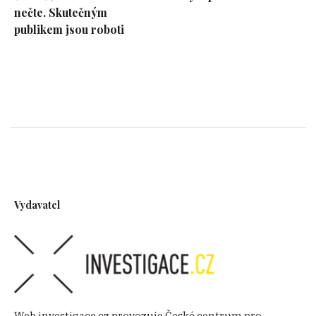
nečte. Skutečným
publikem jsou roboti
Vydavatel
Web investigace.cz provozuje České centrum pro