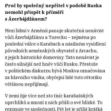
Proč by společný nepřítel v
podobě Ruska
nemohl přispět k
příměří
s
Ázerbájdžánem?
Mezi lidmi v Arménii panuje skutečná nenávist
vůči Ázerbájdžánu a Turecku – zejména po
poslední válce o Karabach a násilném vysídlení
původních arménských obyvatel z Arcachu,
z jejich historické domoviny. Tato nenávist je
často silnější než hněv vůči Rusku. Přestože
v politickém diskurzu bývá Moskva označována
za hlavního viníka, obyčejní lidé tuto rétoriku
většinou nepřijímají.
V zemi žije více než sto tisíc karabašských
uprchlíků a mnozí z nich přišli o své blízké. To
rezonuje ve společnosti. Pět let je příliš krátká