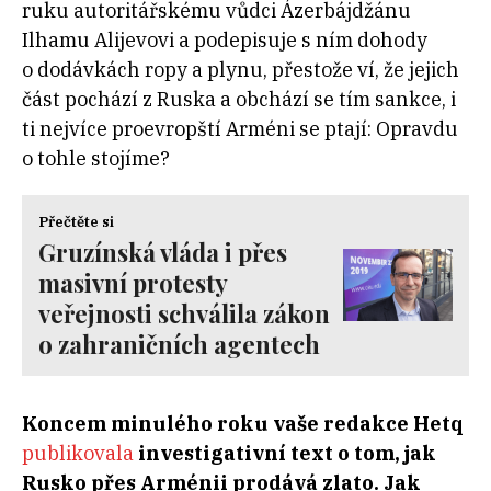
ruku autoritářskému vůdci Ázerbájdžánu
Ilhamu Alijevovi a podepisuje s ním dohody
o dodávkách ropy a plynu, přestože ví, že jejich
část pochází z Ruska a obchází se tím sankce, i
ti nejvíce proevropští Arméni se ptají: Opravdu
o tohle stojíme?
Přečtěte si
Gruzínská vláda i přes
masivní protesty
veřejnosti schválila zákon
o zahraničních agentech
Koncem minulého roku vaše redakce Hetq
publikovala
investigativní text o
tom, jak
Rusko přes Arménii prodává zlato. Jak