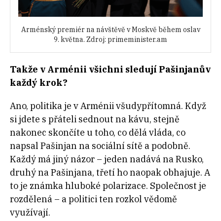
Arménský premiér na návštěvě v Moskvě během oslav
9. května. Zdroj: primeminister.am
Takže v
Arménii všichni sledují Pašinjanův
každý krok?
Ano, politika je v Arménii všudypřítomná. Když
si jdete s přáteli sednout na kávu, stejně
nakonec skončíte u toho, co dělá vláda, co
napsal Pašinjan na sociální sítě a podobně.
Každý má jiný názor – jeden nadává na Rusko,
druhý na Pašinjana, třetí ho naopak obhajuje. A
to je známka hluboké polarizace. Společnost je
rozdělená – a politici ten rozkol vědomě
využívají.​​