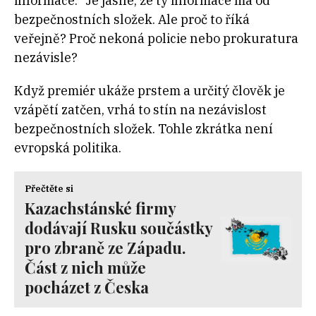
informace.“ Je jasné, že ty informace má od
bezpečnostních složek. Ale proč to říká
veřejně? Proč nekoná policie nebo prokuratura
nezávisle?
Když premiér ukáže prstem a určitý člověk je
vzápětí zatčen, vrhá to stín na nezávislost
bezpečnostních složek. Tohle zkrátka není
evropská politika.
Přečtěte si
Kazachstánské firmy
dodávají Rusku součástky
pro zbraně ze Západu.
Část z nich může
pocházet z Česka