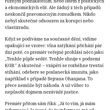
různým podnikatelům, nebo lidem z politických
a ekonomických elit. Ale žádný z těch případů
neskončil pravomocným rozsudkem. Nikdo
nebyl skutečně odsouzen za korupci nebo
vlastizradu.
Když se podíváme na současné dění, vidíme
opakující se vzorec: vlna zatýkání přichází pár
dní poté, co premiér veřejně prohlásí něco jako:
„Tenhle půjde sedět. Tenhle shnije v podzemí
KGB.“ A skutečně – vzápětí se rozběhne trestní
stíhání, odebere se poslanecká imunita, jako
například v případě Sejrana Ohanjana. To
přece nemůže být náhoda. A už vůbec to
nepůsobí dojmem nezávislé justice.
Premiér přitom sám říká: „Já to vím, já mám