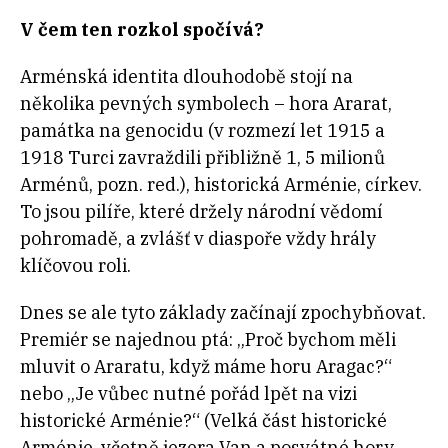
V
čem ten rozkol spočívá?
Arménská identita dlouhodobě stojí na
několika pevných symbolech – hora Ararat,
památka na genocidu (v rozmezí let 1915 a
1918 Turci zavraždili přibližně 1, 5 milionů
Arménů, pozn. red.), historická Arménie, církev.
To jsou pilíře, které držely národní vědomí
pohromadě, a zvlášť v diaspoře vždy hrály
klíčovou roli.
Dnes se ale tyto základy začínají zpochybňovat.
Premiér se najednou ptá: „Proč bychom měli
mluvit o Araratu, když máme horu Aragac?“
nebo „Je vůbec nutné pořád lpět na vizi
historické Arménie?“ (Velká část historické
Arménie, včetně jezera Van a posvátné hory