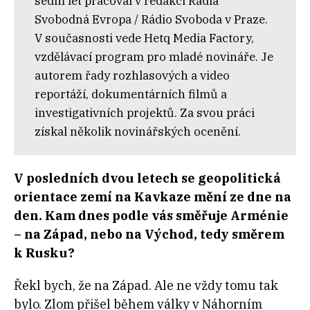
sedm let pracoval v redakci Rádia
Svobodná Evropa / Rádio Svoboda v Praze.
V současnosti vede Hetq Media Factory,
vzdělávací program pro mladé novináře. Je
autorem řady rozhlasových a video
reportáží, dokumentárních filmů a
investigativních projektů. Za svou práci
získal několik novinářských ocenění.
V posledních dvou letech se geopolitická
orientace zemí na Kavkaze mění ze dne na
den. Kam dnes podle vás směřuje Arménie
– na Západ, nebo na Východ, tedy směrem
k Rusku?
Řekl bych, že na Západ. Ale ne vždy tomu tak
bylo. Zlom přišel během války v Náhorním