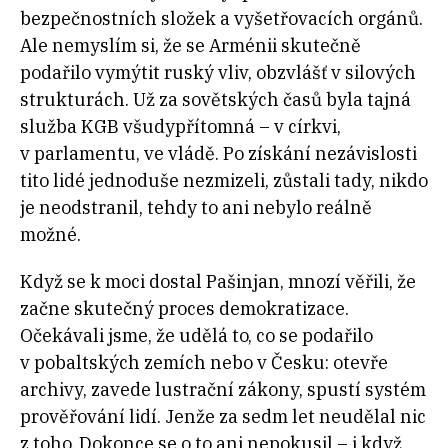
bezpečnostních složek a vyšetřovacích orgánů.
Ale nemyslím si, že se Arménii skutečně
podařilo vymýtit ruský vliv, obzvlášť v silových
strukturách. Už za sovětských časů byla tajná
služba KGB všudypřítomná – v církvi,
v parlamentu, ve vládě. Po získání nezávislosti
tito lidé jednoduše nezmizeli, zůstali tady, nikdo
je neodstranil, tehdy to ani nebylo reálně
možné.
Když se k moci dostal Pašinjan, mnozí věřili, že
začne skutečný proces demokratizace.
Očekávali jsme, že udělá to, co se podařilo
v pobaltských zemích nebo v Česku: otevře
archivy, zavede lustrační zákony, spustí systém
prověřování lidí. Jenže za sedm let neudělal nic
z toho. Dokonce se o to ani nepokusil – i když