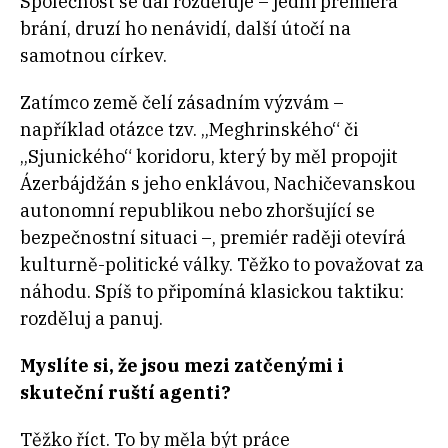
Společnost se dál rozděluje – jedni premiéra
brání, druzí ho nenávidí, další útočí na
samotnou církev.
Zatímco země čelí zásadním výzvám –
například otázce tzv. „Meghrinského“ či
„Sjunického“ koridoru, který by měl propojit
Ázerbájdžán s jeho enklávou, Nachičevanskou
autonomní republikou nebo zhoršující se
bezpečnostní situaci –, premiér raději otevírá
kulturně-politické války. Těžko to považovat za
náhodu. Spíš to připomíná klasickou taktiku:
rozděluj a panuj.
Myslíte si, že jsou mezi zatčenými i
skuteční ruští agenti?
Těžko říct. To by měla být práce