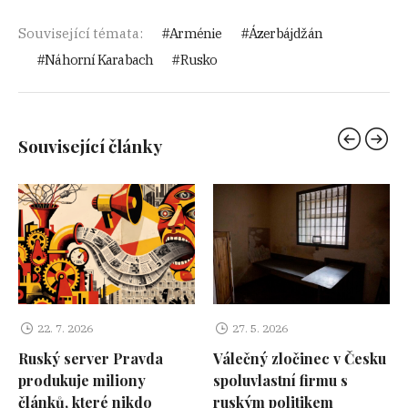
Související témata:
Arménie
Ázerbájdžán
Náhorní Karabach
Rusko
Související články
22. 7. 2026
27. 5. 2026
Ruský server Pravda
Válečný zločinec v Česku
produkuje miliony
spoluvlastní firmu s
článků, které nikdo
ruským politikem