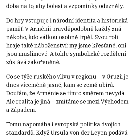
doba na to, aby bolest a vzpomínky odezněly.
Do hry vstupuje i národní identita a historická
paměť. V Arménii pravděpodobně každý zná
někoho, kdo válkou osobně trpěl. Svou roli
hraje také náboženství: my jsme křesťané, oni
jsou muslimové. A tohle symbolické rozdělení
zůstává zakořeněné.
Co se týče ruského vlivu v regionu – v Gruzii je
dnes víceméně jasné, kam se země ubírá.
Doufám, že Arménie se tímto směrem nevydá.
Ale realita je jiná – zmítáme se mezi Východem
a Západem.
Tomu napomáhá i evropská politika dvojích
standardů. Když Ursula von der Leyen podává