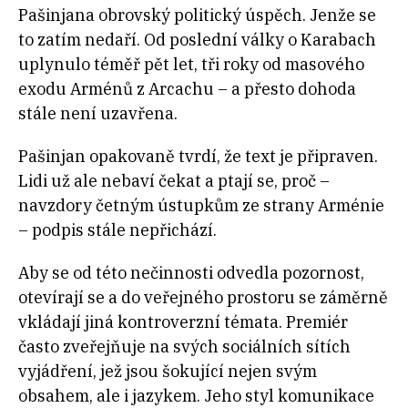
Pašinjana obrovský politický úspěch. Jenže se
to zatím nedaří. Od poslední války o Karabach
uplynulo téměř pět let, tři roky od masového
exodu Arménů z Arcachu – a přesto dohoda
stále není uzavřena.
Pašinjan opakovaně tvrdí, že text je připraven.
Lidi už ale nebaví čekat a ptají se, proč –
navzdory četným ústupkům ze strany Arménie
– podpis stále nepřichází.
Aby se od této nečinnosti odvedla pozornost,
otevírají se a do veřejného prostoru se záměrně
vkládají jiná kontroverzní témata. Premiér
často zveřejňuje na svých sociálních sítích
vyjádření, jež jsou šokující nejen svým
obsahem, ale i jazykem. Jeho styl komunikace