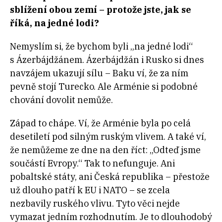
sblížení obou zemí – protože jste, jak se
říká, na jedné lodi?
Nemyslím si, že bychom byli „na jedné lodi“
s Ázerbájdžánem. Ázerbájdžán i Rusko si dnes
navzájem ukazují sílu – Baku ví, že za ním
pevně stojí Turecko. Ale Arménie si podobné
chování dovolit nemůže.
Západ to chápe. Ví, že Arménie byla po celá
desetiletí pod silným ruským vlivem. A také ví,
že nemůžeme ze dne na den říct: „Odteď jsme
součástí Evropy.“ Tak to nefunguje. Ani
pobaltské státy, ani Česká republika – přestože
už dlouho patří k EU i NATO – se zcela
nezbavily ruského vlivu. Tyto věci nejde
vymazat jedním rozhodnutím. Je to dlouhodobý