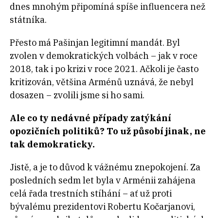
dnes mnohým připomíná spíše influencera než
státníka.
Přesto má Pašinjan legitimní mandát. Byl
zvolen v demokratických volbách – jak v roce
2018, tak i po krizi v roce 2021. Ačkoli je často
kritizován, většina Arménů uznává, že nebyl
dosazen – zvolili jsme si ho sami.
Ale co ty nedávné případy zatýkání
opozičních politiků? To už působí jinak, ne
tak demokraticky.
Jistě, a je to důvod k vážnému znepokojení. Za
posledních sedm let byla v Arménii zahájena
celá řada trestních stíhání – ať už proti
bývalému prezidentovi Robertu Kočarjanovi,