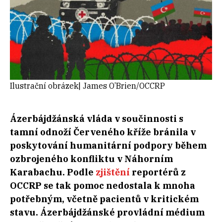
Ilustrační obrázek| James O’Brien/OCCRP
Ázerbájdžánská vláda v součinnosti s
tamní odnoží Červeného kříže bránila v
poskytování humanitární podpory během
ozbrojeného konfliktu v Náhorním
Karabachu. Podle
zjištění
reportérů z
OCCRP se tak pomoc nedostala k mnoha
potřebným, včetně pacientů v kritickém
stavu. Ázerbájdžánské provládní médium