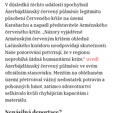
V důsledků těchto událostí zpochybnil
Ázerbájdžánský červený půlměsíc legitimitu
působení Červeného kříže na území
Karabachu a napadl představitele Arménského
červeného kříže. „Názory vyjádřené
Arménským červeným křížem ohledně
Lačinského koridoru neodpovídají skutečnosti.
Naše pozorování potvrzují, že v regionu
neprobíhá žádná humanitární krize,“
uvedl
Ázerbájdžánský červený půlměsíc ve svém
oficiálním stanovisku. Mezitím na obléhaném
území přetrvával vážný nedostatek potravin a
pohonných hmot, zatímco zdravotnictví
selhávalo kvůli chybějícím kapacitám i
materiálu.
Nenásilná deportace?