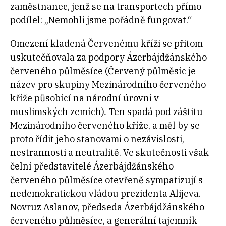
zaměstnanec, jenž se na transportech přímo
podílel: „Nemohli jsme pořádně fungovat.“
Omezení kladená Červenému kříži se přitom
uskutečňovala za podpory Ázerbájdžánského
červeného půlměsíce (Červený půlměsíc je
název pro skupiny Mezinárodního červeného
kříže působící na národní úrovni v
muslimských zemích)
.
Ten spadá pod záštitu
Mezinárodního červeného kříže, a měl by se
proto řídit jeho stanovami o nezávislosti,
nestrannosti a neutralitě. Ve skutečnosti však
čelní představitelé Ázerbájdžánského
červeného půlměsíce otevřeně sympatizují s
nedemokratickou vládou prezidenta Alijeva.
Novruz Aslanov, předseda Ázerbájdžánského
červeného půlměsíce, a generální tajemník