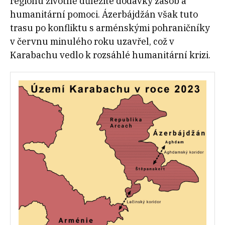
regionu životně důležité dodávky zásob a
humanitární pomoci. Ázerbájdžán však tuto
trasu po konfliktu s arménskými pohraničníky
v červnu minulého roku uzavřel, což v
Karabachu vedlo k rozsáhlé humanitární krizi.