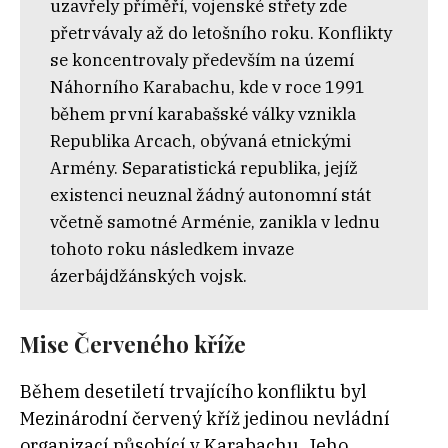
uzavřely příměří, vojenské střety zde
přetrvávaly až do letošního roku. Konflikty
se koncentrovaly především na území
Náhorního Karabachu, kde v roce 1991
během první karabašské války vznikla
Republika Arcach, obývaná etnickými
Armény. Separatistická republika, jejíž
existenci neuznal žádný autonomní stát
včetně samotné Arménie, zanikla v lednu
tohoto roku následkem invaze
ázerbájdžánských vojsk.
Mise Červeného kříže
Během desetiletí trvajícího konfliktu byl
Mezinárodní červený kříž jedinou nevládní
organizací působící v Karabachu. Jeho