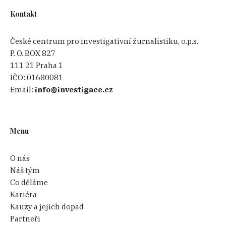
Kontakt
České centrum pro investigativní žurnalistiku, o.p.s.
P. O. BOX 827
111 21 Praha 1
IČO:
01680081
Email:
info@investigace.cz
Menu
O nás
Náš tým
Co děláme
Kariéra
Kauzy a jejich dopad
Partneři