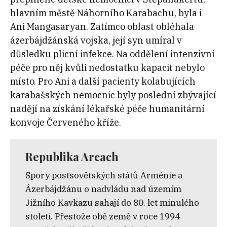
hlavním městě Náhorního Karabachu, byla i
Ani Mangasaryan. Zatímco oblast obléhala
ázerbájdžánská vojska, její syn umíral v
důsledku plicní infekce. Na oddělení intenzivní
péče pro něj kvůli nedostatku kapacit nebylo
místo. Pro Ani a další pacienty kolabujících
karabašských nemocnic byly poslední zbývající
nadějí na získání lékařské péče humanitární
konvoje Červeného kříže.
Republika Arcach
Spory postsovětských států Arménie a
Ázerbájdžánu o nadvládu nad územím
Jižního Kavkazu sahají do 80. let minulého
století. Přestože obě země v roce 1994