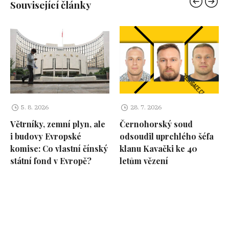
Související články
5. 8. 2026
28. 7. 2026
Větrníky, zemní plyn, ale
Černohorský soud
i budovy Evropské
odsoudil uprchlého šéfa
komise: Co vlastní čínský
klanu Kavački ke 40
státní fond v Evropě?
letům vězení