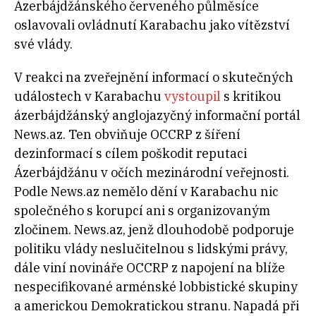
Ázerbájdžánského červeného půlměsíce
oslavovali ovládnutí Karabachu jako vítězství
své vlády.
V reakci na zveřejnění informací o skutečných
událostech v Karabachu
vystoupil
s kritikou
ázerbájdžánský anglojazyčný informační portál
News.az. Ten obviňuje OCCRP z šíření
dezinformací s cílem poškodit reputaci
Ázerbájdžánu v očích mezinárodní veřejnosti.
Podle News.az nemělo dění v Karabachu nic
společného s korupcí ani s organizovaným
zločinem. News.az, jenž dlouhodobě podporuje
politiku vlády neslučitelnou s lidskými právy,
dále viní novináře OCCRP z napojení na blíže
nespecifikované arménské lobbistické skupiny
a americkou Demokratickou stranu. Napadá při