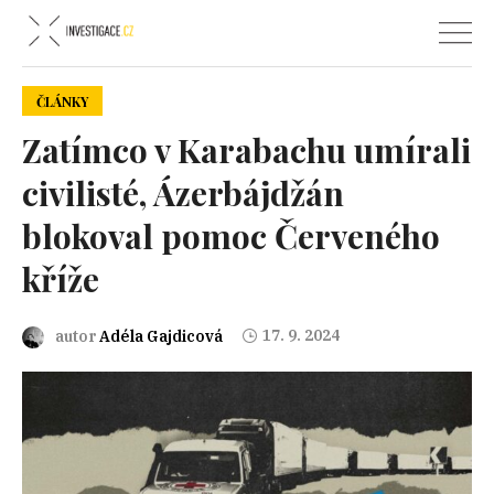
ČLÁNKY
Zatímco v Karabachu umírali
civilisté, Ázerbájdžán
blokoval pomoc Červeného
kříže
17. 9. 2024
autor
Adéla Gajdicová