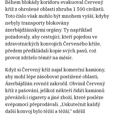
Během blokády koridoru evakuoval Červený
kříž z ohrožené oblasti zhruba 1 500 civilistů.
Toto číslo však mohlo být mnohem vyšší, kdyby
nebyly transporty blokovány
ázerbájdžánskymi orgány. Ty například
požadovaly, aby cestující, kteří pojedou ve
zdravotnických konvojích Červeného kříže,
předem předkládali kopie svých pasů, což
provoz zdrželo téměř na měsíc.
Když si Červený kříž najal komerční kamiony,
aby mohl lépe zásobovat postižené oblasti,
Ázerbájdžán rovněž zakročil. Obvinil Červený
kříž z pašování, jelikož někteří řidiči kamionů
převáželi i cigarety a jiné zboží, které posléze
svépomocí přeprodávali. „Uskutečnit každý
další konvoj bylo těžší a těžší,“ sdělil