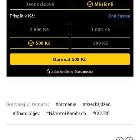
Související témata:
Arménie
Ázerbájdžán
Ilham Alijev
Náhorní Karabach
OCCRP