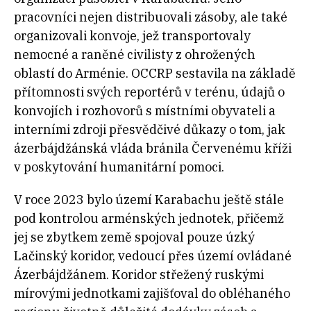
pracovníci nejen distribuovali zásoby, ale také
organizovali konvoje, jež transportovaly
nemocné a raněné civilisty z ohrožených
oblastí do Arménie. OCCRP sestavila na základě
přítomnosti svých reportérů v terénu, údajů o
konvojích i rozhovorů s místními obyvateli a
interními zdroji přesvědčivé důkazy o tom, jak
ázerbájdžánská vláda bránila Červenému kříži
v poskytování humanitární pomoci.
V roce 2023 bylo území Karabachu ještě stále
pod kontrolou arménských jednotek, přičemž
jej se zbytkem země spojoval pouze úzký
Lačinský koridor, vedoucí přes území ovládané
Ázerbájdžánem. Koridor střežený ruskými
mírovými jednotkami zajišťoval do obléhaného