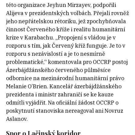
této organizace Jeyhun Mirzayev, podpořili
Alijeva v prezidentských volbách. Přejali rovněž
jeho nepřátelskou rétoriku, jež zpochybňovala
činnost Červeného kříže i realitu humanitární
krize v Karabachu. „Propojení s vládou je v
rozporu s tím, jak Červený kříž funguje. Je to v
rozporu s nezávislostí a je to nesmírně
problematické,“ komentovala pro OCCRP postoj
Ázerbájdžánského červeného půlměsíce
odbornice na mezinárodní humanitární právo
Melanie O’Brien. Kancelář ázerbájdžánského
prezidenta i ministr zahraničí se ke kauze
odmítli vyjádřit. Na oficiální žádost OCCRP o
poskytnutí stanoviska nereagoval ani Novruz
Aslanov.
Spor o Lačinský koridor