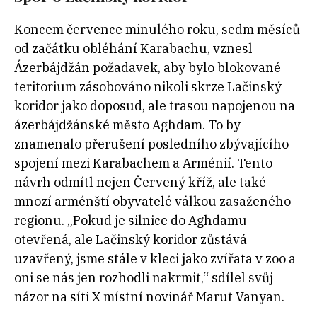
Koncem července minulého roku, sedm měsíců
od začátku obléhání Karabachu, vznesl
Ázerbájdžán požadavek, aby bylo blokované
teritorium zásobováno nikoli skrze Lačinský
koridor jako doposud, ale trasou napojenou na
ázerbájdžánské město Aghdam. To by
znamenalo přerušení posledního zbývajícího
spojení mezi Karabachem a Arménií. Tento
návrh odmítl nejen Červený kříž, ale také
mnozí arménští obyvatelé válkou zasaženého
regionu. „Pokud je silnice do Aghdamu
otevřená, ale Lačinský koridor zůstává
uzavřený, jsme stále v kleci jako zvířata v zoo a
oni se nás jen rozhodli nakrmit,“ sdílel svůj
názor na síti X místní novinář Marut Vanyan.