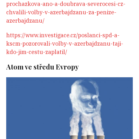
prochazkova-ano-a-doubrava-severocesi-cz-
chvalili-volby-v-azerbajdzanu-za-penize-
azerbajdzanu/
https://www.investigace.cz/poslanci-spd-a-
kscm-pozorovali-volby-v-azerbajdzanu-taji-
kdo-jim-cestu-zaplatil/
Atom ve středu Evropy