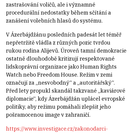
zastrašování voličů, ale i významné
procedurální nedostatky během sčítání a
zanášení volebních hlasů do systému.
V Ázerbájdžánu posledních padesát let téměř
nepřetržitě vládla z různých pozic tvrdou
rukou rodina Alijevů. Úroveň tamní demokracie
ostatně dlouhodobě kritizují respektované
lidskoprávní organizace jako Human Rights
Watch nebo Freedom House. Režim v zemi
označují za „nesvobodný“ a „autoritářský“.
Před lety propukl skandál takzvané „kaviárové
diplomacie“, kdy Ázerbájdžán uplácel evropské
politiky, aby režimu pomáhali zlepšit jeho
pošramocenou image v zahraničí.
https://www.investigace.cz/zakonodarci-