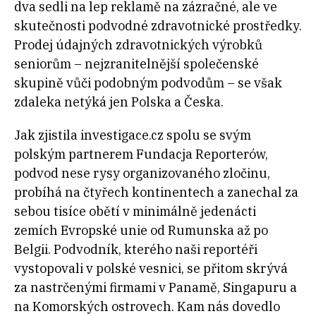
dva sedli na lep reklamě na zázračné, ale ve
skutečnosti podvodné zdravotnické prostředky.
Prodej údajných zdravotnických výrobků
seniorům – nejzranitelnější společenské
skupině vůči podobným podvodům – se však
zdaleka netýká jen Polska a Česka.
Jak zjistila investigace.cz spolu se svým
polským partnerem Fundacja Reporterów,
podvod nese rysy organizovaného zločinu,
probíhá na čtyřech kontinentech a zanechal za
sebou tisíce obětí v minimálně jedenácti
zemích Evropské unie od Rumunska až po
Belgii. Podvodník, kterého naši reportéři
vystopovali v polské vesnici, se přitom skrývá
za nastrčenými firmami v Panamě, Singapuru a
na Komorských ostrovech. Kam nás dovedlo