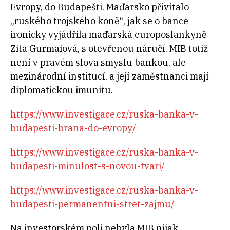
Evropy, do Budapešti. Maďarsko přivítalo
„ruského trojského koně“, jak se o bance
ironicky vyjádřila maďarská europoslankyně
Zita Gurmaiová, s otevřenou náručí. MIB totiž
není v pravém slova smyslu bankou, ale
mezinárodní institucí, a její zaměstnanci mají
diplomatickou imunitu.
https://www.investigace.cz/ruska-banka-v-
budapesti-brana-do-evropy/
https://www.investigace.cz/ruska-banka-v-
budapesti-minulost-s-novou-tvari/
https://www.investigace.cz/ruska-banka-v-
budapesti-permanentni-stret-zajmu/
Na investorském poli nebyla MIB nijak