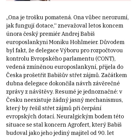
„Ona je trošku pomatená. Ona vůbec nerozumí,
jak fungují dotace,“ znevažoval letos koncem
února český premiér Andrej Babiš
europoslankyni Moniku Hohlmeier. Důvodem
byl fakt, že delegace Výboru pro rozpočtovou
kontrolu Evropského parlamentu (CONT),
vedená zmíněnou europoslankyní, přijela do
Česka prošetřit Babišův střet zájmů. Začátkem
dubna delegace dokončila návrh závěrečné
zprávy z návštěvy. Resumé je jednoznačné: v
Česku neexistuje žádný jasný mechanismus,
který by řešil střet zájmů při čerpání
evropských dotací. Neuralgickým bodem této
situace se stal koncern Agrofert, který Babiš
budoval jako jeho jediný majitel od 90. let