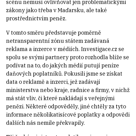
scénu nemusí ovlivňovat jen problematickými
zákony jako třeba v Maďarsku, ale také
prostřednictvím peněz.
V tomto směru představuje poměrně
netransparentní zónu státem zadávaná
reklama a inzerce v médiích. Investigace.cz se
spolu se svými partnery proto rozhodla blíže se
podívat na to, do jakých médií putují peníze
daňových poplatníků. Pokusili jsme se získat
data o reklamě a inzerci, jež zadávají
ministerstva nebo kraje, radnice a firmy, v nichž
má stát vliv, či které nakládají s veřejnými
penězi. Některé odpověděly, jiné chtěly za tyto
informace několikatisícové poplatky a odpovědi
dalších nás
nemile překvapily
.