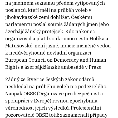
na jmenném seznamu předem vytipovaných
poslanců, kteří měli na průběh voleb v
jihokavkazské zemi dohlížet. Českému
parlamentu poslal soupis žádaných jmen jeho
ázerbájdžánský protějšek. Kdo nakonec
organizoval a platil soukromou cestu Holíka a
Matušovské, není jasné, indicie nicméně vedou
k nedůvěryhodné nevládní organizaci
European Council on Democracy and Human
Rights a ázerbájdžánské ambasádě v Praze.
Žádný ze čtveřice českých zákonodárců
neshledal na průběhu voleb nic podezřelého.
Naopak OBSE (Organizace pro bezpečnost a
spolupráci v Evropě) rovnou zpochybnila
věrohodnost jejich výsledků. Profesionální
pozorovatelé OBSE totiž zaznamenali případy