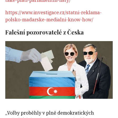
take-plati-parlamentni-listy/
https://www.investigace.cz/statni-reklama-
polsko-madarske-medialni-know-how/
Falešní pozorovatelé z Česka
„Volby proběhly v plně demokratických