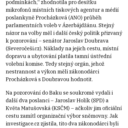
podmínkách,“ zhodnotila pro desítku
mikrofonů místních tiskových agentur a médií
poslankyně Procházková (ANO) průběh
parlamentních voleb v Ázerbájdžánu. Stejný
názor na volby měl i další český politik přizvaný
k pozorování – senátor Jaroslav Doubrava
(Severočeši.cz). Náklady na jejich cestu, místní
dopravu a ubytování platila tamní ústřední
volební komise. Tedy stejný orgán, jehož
nestrannost a výkon měli zákonodárci
Procházková s Doubravou hodnotit.
Na pozorování do Baku se soukromě vydali i
další dva poslanci ­– Jaroslav Holík (SPD) a
Květa Matušovská (KSČM) ­– ačkoliv jim oficiální
cestu zamítl organizační výbor sněmovny. Jak
investigace.cz zjistila, tito dva zákonodárci byli