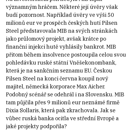
významným hráčem. Některé její úvěry však
budí pozornost. Například úvěry ve výši 50
milionů eur ve prospěch českých hutí Pilsen
Steel představovala MIB na svých stránkách
jako průlomový projekt, avšak krátce po
finanční injekci hutě vyhlásily bankrot. MIB
přitom během insolvence postoupila celou svou
pohledávku
ruské státní Vněšekonombank,
která je na sankčním seznamu EU.
Českou
Pilsen Steel na konci června koupil nový
majitel, německá korporace Max Aicher.
Podobný scénář se odehrál i na Slovensku. MIB
tam půjčila přes
9 milionů eur neznámé firmě
Dixia Sollaris, která pak zkrachovala. Jak se
vůbec ruská banka ocitla ve střední Evropě a
jaké projekty podpořila?