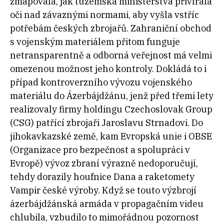
zmapovala, jak tuzemská ministerstva přivírala
oči nad závaznými normami, aby vyšla vstříc
potřebám českých zbrojařů. Zahraniční obchod
s vojenským materiálem přitom funguje
netransparentně a odborná veřejnost má velmi
omezenou možnost jeho kontroly. Dokládá to i
případ kontroverzního vývozu vojenského
materiálu do Ázerbájdžánu, jenž před třemi lety
realizovaly firmy holdingu Czechoslovak Group
(CSG) patřící zbrojaři Jaroslavu Strnadovi. Do
jihokavkazské země, kam Evropská unie i OBSE
(Organizace pro bezpečnost a spolupráci v
Evropě) vývoz zbraní výrazně nedoporučují,
tehdy dorazily houfnice Dana a raketomety
Vampir české výroby. Když se touto výzbrojí
ázerbájdžánská armáda v propagačním videu
chlubila, vzbudilo to mimořádnou pozornost