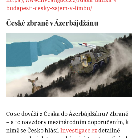
budapesti-cesky-zajem-v-limbu/
České zbraně v Ázerbájdžánu
Co se dováží z Česka do Ázerbájdžánu? Zbraně
– a to navzdory mezinárodním doporučením, k
nimž se Česko hlásí.
Investigace.cz
detailně