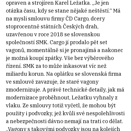
opraven a strojíren Karel Ležatka. „Je jen
otázka času, kdy se stane nějaké neštěstí.“ Má
na mysli smlouvu firmy ČD Cargo, dcery
stoprocentně státních Českých drah,
uzavřenou v roce 2018 se slovenskou
společností SMK. Cargo jí prodalo pět set
vagonů, momentálně si je pronajímá a nakonec
je možná koupí zpátky. Vše bez výběrového
řízení. SMK za to může inkasovat víc než
miliardu korun. Na oplátku se slovenská firma
ve smlouvě zavazuje, že staré vagony
zmodernizuje. A právě technické detaily, jak má
modernizace proběhnout, Ležatku vyhnaly z
vlaku. Ze smlouvy totiž vyčetl, že mohou být
použity i podvozky, jež kvůli své nespolehlivosti
a nebezpečnosti dávno nemají na trati co dělat.
„Vagony s takovými podvozky jsou na kolejích