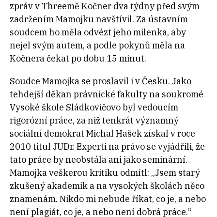
zpráv v Threemě Kočner dva týdny před svým
zadržením Mamojku navštívil. Za ústavním
soudcem ho měla odvézt jeho milenka, aby
nejel svým autem, a podle pokynů měla na
Kočnera čekat po dobu 15 minut.
Soudce Mamojka se proslavil i v Česku. Jako
tehdejší děkan právnické fakulty na soukromé
Vysoké škole Sládkovičovo byl vedoucím
rigorózní práce, za niž tenkrát významný
sociální demokrat Michal Hašek získal v roce
2010 titul JUDr. Experti na právo se vyjádřili, že
tato práce by neobstála ani jako seminární.
Mamojka veškerou kritiku odmítl: „Jsem starý
zkušený akademik a na vysokých školách něco
znamenám. Nikdo mi nebude říkat, co je, a nebo
není plagiát, co je, a nebo není dobrá práce.“