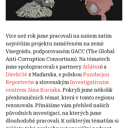
Více než rok jsme pracovali na našem zatím
největším projektu zaměřeném na země
Visegrádu, podporovaném GACC (
The Global
Anti-Corruption Consortium). Na tématech
jsme spolupracovali s partnery
Átlátsz
ó a
Direkt36
z Maďarska, s polskou
Fundacjou
Reporterów
a slovenským
Investigatívním
centrem Jána Kuciaka
. Pokryli jsme několik
přeshraničních témat, která v tomto regionu
rezonovala. Přinášíme vám přehled našich
původních investigací, na kterých jsme
dlouhodobě pracovali. K některým tématům si