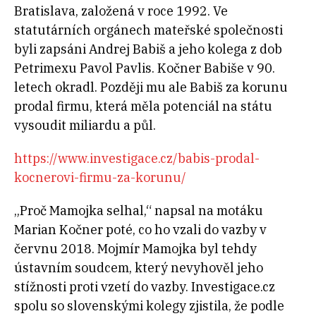
Bratislava, založená v roce 1992. Ve
statutárních orgánech mateřské společnosti
byli zapsáni Andrej Babiš a jeho kolega z dob
Petrimexu Pavol Pavlis. Kočner Babiše v 90.
letech okradl. Později mu ale Babiš za korunu
prodal firmu, která měla potenciál na státu
vysoudit miliardu a půl.
https://www.investigace.cz/babis-prodal-
kocnerovi-firmu-za-korunu/
„Proč Mamojka selhal,“ napsal na motáku
Marian Kočner poté, co ho vzali do vazby v
červnu 2018. Mojmír Mamojka byl tehdy
ústavním soudcem, který nevyhověl jeho
stížnosti proti vzetí do vazby. Investigace.cz
spolu so slovenskými kolegy zjistila, že podle