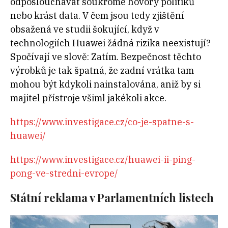
odposlouchávat soukromé hovory politiků
nebo krást data. V čem jsou tedy zjištění
obsažená ve studii šokující, když v
technologiích Huawei žádná rizika neexistují?
Spočívají ve slově: Zatím. Bezpečnost těchto
výrobků je tak špatná, že zadní vrátka tam
mohou být kdykoli nainstalována, aniž by si
majitel přístroje všiml jakékoli akce.
https://www.investigace.cz/co-je-spatne-s-
huawei/
https://www.investigace.cz/huawei-ii-ping-
pong-ve-stredni-evrope/
Státní reklama v Parlamentních listech