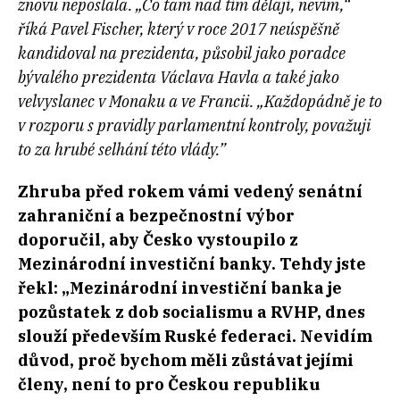
znovu neposlala. „Co tam nad tím dělají, nevím,“
říká Pavel Fischer, který v roce 2017 neúspěšně
kandidoval na prezidenta, působil jako poradce
bývalého prezidenta Václava Havla a také jako
velvyslanec v Monaku a ve Francii. „Každopádně je to
v rozporu s pravidly parlamentní kontroly, považuji
to za hrubé selhání této vlády.”
Zhruba před rokem vámi vedený senátní
zahraniční a bezpečnostní výbor
doporučil, aby Česko vystoupilo z
Mezinárodní investiční banky. Tehdy jste
řekl: „Mezinárodní investiční banka je
pozůstatek z dob socialismu a RVHP, dnes
slouží především Ruské federaci. Nevidím
důvod, proč bychom měli zůstávat jejími
členy, není to pro Českou republiku