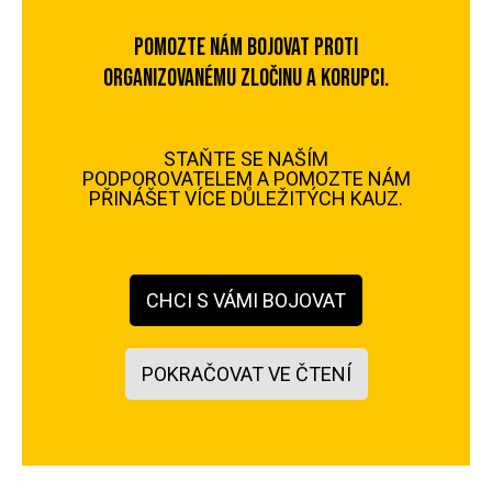
POMOZTE NÁM BOJOVAT PROTI
ORGANIZOVANÉMU ZLOČINU A KORUPCI.
STAŇTE SE NAŠÍM
PODPOROVATELEM A POMOZTE NÁM
PŘINÁŠET VÍCE DŮLEŽITÝCH KAUZ.
CHCI S VÁMI BOJOVAT
POKRAČOVAT VE ČTENÍ
Co prakticky znamená zpětvzetí