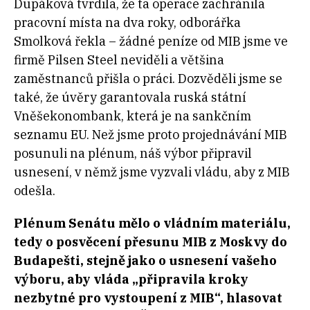
Dupáková tvrdila, že ta operace zachránila
pracovní místa na dva roky, odborářka
Smolková řekla
–
žádné peníze od MIB jsme ve
firmě Pilsen Steel neviděli a většina
zaměstnanců přišla o práci. Dozvěděli jsme se
také, že úvěry garantovala ruská státní
Vněšekonombank, která je na sankčním
seznamu EU. Než jsme proto projednávání MIB
posunuli na plénum, náš výbor připravil
usnesení, v němž jsme vyzvali vládu, aby z MIB
odešla.
Plénum Senátu mělo o vládním materiálu,
tedy o posvěcení přesunu MIB z Moskvy do
Budapešti, stejně jako o usnesení vašeho
výboru, aby vláda „připravila kroky
nezbytné pro vystoupení z MIB“, hlasovat