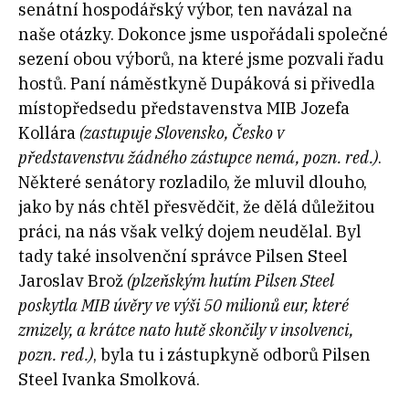
senátní hospodářský výbor, ten navázal na
naše otázky. Dokonce jsme uspořádali společné
sezení obou výborů, na které jsme pozvali řadu
hostů. Paní náměstkyně Dupáková si přivedla
místopředsedu představenstva MIB Jozefa
Kollára
(zastupuje Slovensko, Česko v
představenstvu žádného zástupce nemá, pozn. red.)
.
Některé senátory rozladilo, že mluvil dlouho,
jako by nás chtěl přesvědčit, že dělá důležitou
práci, na nás však velký dojem neudělal. Byl
tady také insolvenční správce Pilsen Steel
Jaroslav Brož
(plzeňským hutím Pilsen Steel
poskytla MIB úvěry ve výši 50 milionů eur, které
zmizely, a krátce nato hutě skončily v insolvenci,
pozn. red.)
, byla tu i zástupkyně odborů Pilsen
Steel Ivanka Smolková.