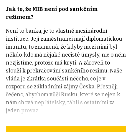
Jak to, že MIB není pod sankčním
režimem?
Není to banka, je to vlastně mezinárodní
instituce. Její zaměstnanci mají diplomatickou
imunitu, to znamená, že kdyby mezi nimi byl
někdo, kdo má nějaké nečisté úmysly, nic o něm
nezjistíme, protože má krytí. A zároveň to
slouží k překračování sankčního režimu. Naše
vláda je zkrátka součástí něčeho, co je v
rozporu se základními zájmy Česka. Přesněji
řečeno, abychom vůči Rusku, které se nejen k
nám chová nepřátelsky, táhli s ostatními za
jeden provaz.