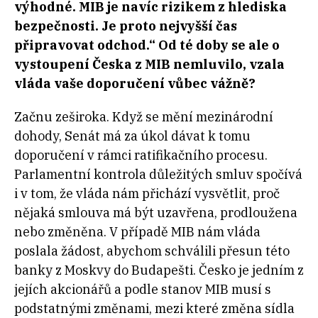
výhodné. MIB je navíc rizikem z hlediska
bezpečnosti. Je proto nejvyšší čas
připravovat odchod.“ Od té doby se ale o
vystoupení Česka z MIB nemluvilo, vzala
vláda vaše doporučení vůbec vážně?
Začnu zeširoka. Když se mění mezinárodní
dohody, Senát má za úkol dávat k tomu
doporučení v rámci ratifikačního procesu.
Parlamentní kontrola důležitých smluv spočívá
i v tom, že vláda nám přichází vysvětlit, proč
nějaká smlouva má být uzavřena, prodloužena
nebo změněna. V případě MIB nám vláda
poslala žádost, abychom schválili přesun této
banky z Moskvy do Budapešti. Česko je jedním z
jejích akcionářů a podle stanov MIB musí s
podstatnými změnami, mezi které změna sídla