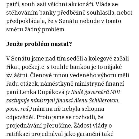
patří, souhlasit všichni akcionáři. Vláda se
stěhováním banky předběžně souhlasila, neboť
předpokládala, že v Senátu nebude v tomto
směru žádný problém.
Jenže problém nastal?
V Senátu jsme nad tím seděli a kolegové začali
říkat, počkejte, s touhle bankou je to nějaké
zvláštní. Členové mnou vedeného výboru měli
řadu otázek, náměstkyně ministryně financí
paní Lenka Dupáková
(v Radě guvernérů MIB
zastupuje ministryni financí Alenu Schillerovou,
pozn. red.)
nám
na ně nebyla schopna
odpovědět. Proto jsme se rozhodli, že
projednávání přerušíme. Žádost vlády o
ratifikaci projednával jako garanční také