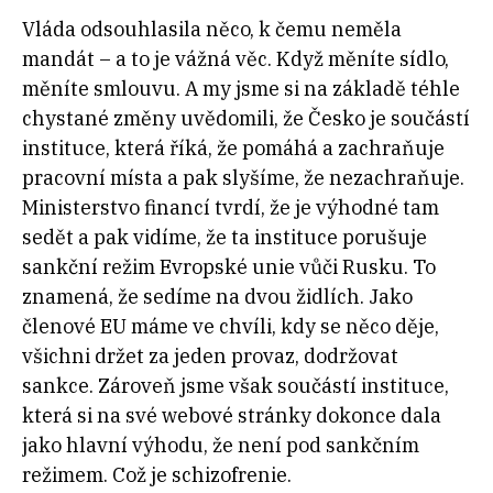
Vláda odsouhlasila něco, k čemu neměla
mandát – a to je vážná věc. Když měníte sídlo,
měníte smlouvu. A my jsme si na základě téhle
chystané změny uvědomili, že Česko je součástí
instituce, která říká, že pomáhá a zachraňuje
pracovní místa a pak slyšíme, že nezachraňuje.
Ministerstvo financí tvrdí, že je výhodné tam
sedět a pak vidíme, že ta instituce porušuje
sankční režim Evropské unie vůči Rusku. To
znamená, že sedíme na dvou židlích. Jako
členové EU máme ve chvíli, kdy se něco děje,
všichni držet za jeden provaz, dodržovat
sankce. Zároveň jsme však součástí instituce,
která si na své webové stránky dokonce dala
jako hlavní výhodu, že není pod sankčním
režimem. Což je schizofrenie.