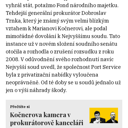
vyhrál stát, potažmo Fond národního majetku.
Tehdejší generální prokurátor Dobroslav
Trnka, který je známý svým velmi blízkým
vztahem k Marianovi Kočnerovi, ale podal
mimořádné dovolání k Nejvyššímu soudu. Tato
instance už v novém složení soudního senátu
otočila a rozhodla o zrušení rozsudku z roku
2008. V odůvodnění svého rozhodnutí navíc
Nejvyšší soud uvedl, že společnost Port Service
byla z privatizační nabídky vyloučena
neoprávněně. Od té doby se u soudů jednalo už
jen o výši náhrady škody.
Přečtěte si
Kočnerova kamera v
prokurátorově kanceláři