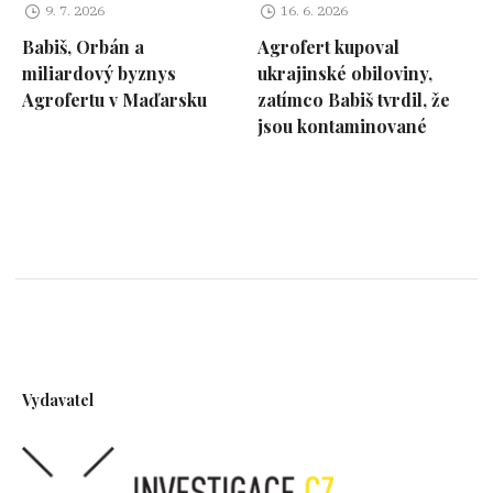
9. 7. 2026
16. 6. 2026
Babiš, Orbán a
Agrofert kupoval
miliardový byznys
ukrajinské obiloviny,
Agrofertu v Maďarsku
zatímco Babiš tvrdil, že
jsou kontaminované
Vydavatel