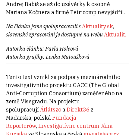
Andrej Babiš se až do uzávěrky k osobně
Mariana Kočnera a firmě Petricomp nevyjádřil.
Na článku jsme spolupracovali s
Aktuality.sk
,
slovenské zpracování je dostupné na webu
Aktualit.
Autorka článku: Pavla Holcová
Autorka grafiky: Lenka Matoušková
Tento text vznikl za podpory mezinárodního
investigativního projektu GACC (The Global
Anti-Corruption Consortium) zaměřeného na
země Visegradu. Na projektu
spolupracují
Átlátszo
a
Direkt36
z
Maďarska, polská
Fundacja
Reporterów
,
Investigatívne centrum Jána
Kuciaka
ze Slovenska a česká
investigace.cz
.