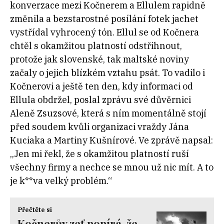
konverzace mezi Kočnerem a Ellulem rapidně
změnila a bezstarostné posílání fotek jachet
vystřídal vyhrocený tón. Ellul se od Kočnera
chtěl s okamžitou platností odstřihnout,
protože jak slovenské, tak maltské noviny
začaly o jejich blízkém vztahu psát. To vadilo i
Kočnerovi a ještě ten den, kdy informaci od
Ellula obdržel, poslal zprávu své důvěrnici
Aleně Zsuzsové, která s ním momentálně stojí
před soudem kvůli organizaci vraždy Jána
Kuciaka a Martiny Kušnírové. Ve zprávě napsal:
„Jen mi řekl, že s okamžitou platností ruší
všechny firmy a nechce se mnou už nic mít. A to
je k**va velký problém.“
Přečtěte si
Kočnerův zeť popírá, že