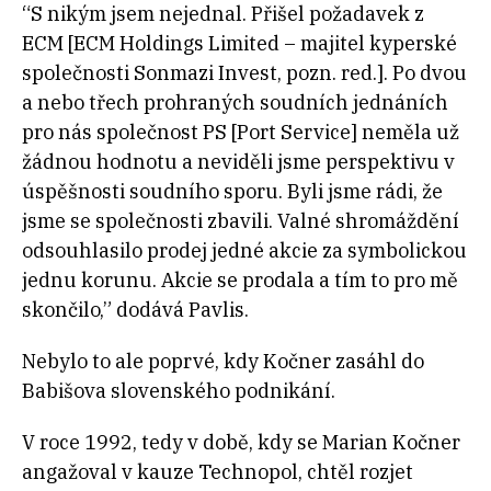
“S nikým jsem nejednal. Přišel požadavek z
ECM [ECM Holdings Limited – majitel kyperské
společnosti Sonmazi Invest, pozn. red.]. Po dvou
a nebo třech prohraných soudních jednáních
pro nás společnost PS [Port Service] neměla už
žádnou hodnotu a neviděli jsme perspektivu v
úspěšnosti soudního sporu. Byli jsme rádi, že
jsme se společnosti zbavili. Valné shromáždění
odsouhlasilo prodej jedné akcie za symbolickou
jednu korunu. Akcie se prodala a tím to pro mě
skončilo,” dodává Pavlis.
Nebylo to ale poprvé, kdy Kočner zasáhl do
Babišova slovenského podnikání.
V roce 1992, tedy v době, kdy se Marian Kočner
angažoval v kauze Technopol, chtěl rozjet