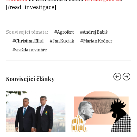
[/read_investigace]
Související témata:
Agrofert
Andrej Babiš
Christian Ellul
Ján Kuciak
Marian Kočner
vražda novináře
Související články