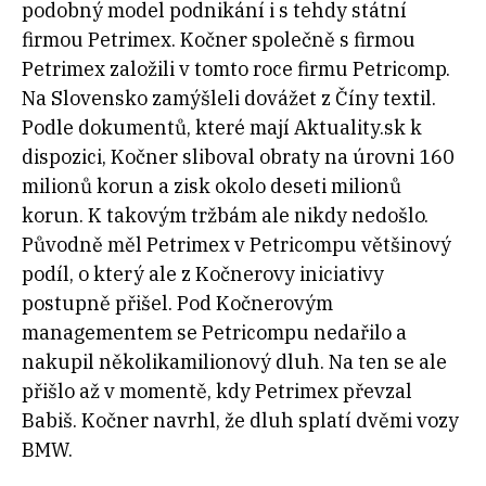
podobný model podnikání i s tehdy státní
firmou Petrimex. Kočner společně s firmou
Petrimex založili v tomto roce firmu Petricomp.
Na Slovensko zamýšleli dovážet z Číny textil.
Podle dokumentů, které mají Aktuality.sk k
dispozici, Kočner sliboval obraty na úrovni 160
milionů korun a zisk okolo deseti milionů
korun. K takovým tržbám ale nikdy nedošlo.
Původně měl Petrimex v Petricompu většinový
podíl, o který ale z Kočnerovy iniciativy
postupně přišel. Pod Kočnerovým
managementem se Petricompu nedařilo a
nakupil několikamilionový dluh. Na ten se ale
přišlo až v momentě, kdy Petrimex převzal
Babiš. Kočner navrhl, že dluh splatí dvěmi vozy
BMW.