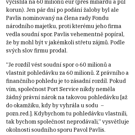
vyčíslila na 60 milionů eur (přes miliardu a půl
korun). Jen pár dní po podání žaloby byl ale
Pavlis nominovaný na člena rady Fondu
národního majetku, proti kterému jeho firma
vedla soudní spor. Pavlis vehementně popíral,
že by mohl být v jakémkoli střetu zájmů. Podle
svých slov firmu prodal.
“Je rozdíl vést soudní spor o 60 milionů a
vlastnit pohledávku za 60 milionů. Z právního a
finančního pohledu je to zásadní rozdíl. Pokud
vím, společnost Port Service nikdy neměla
žádný právní nárok na takovou pohledávku [až
do okamžiku, kdy by vyhrála u sodu –
pozn.red.]. Kdybychom tu pohledávku vlastnili,
tak bychom společnost neprodávali,” vysvětluje
okolnosti soudního sporu Pavol Pavlis.