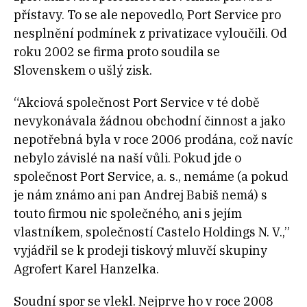
přístavy. To se ale nepovedlo, Port Service pro
nesplnění podmínek z privatizace vyloučili. Od
roku 2002 se firma proto soudila se
Slovenskem o ušlý zisk.
“
Akciová společnost Port Service v té době
nevykonávala žádnou obchodní činnost a jako
nepotřebná byla v roce 2006 prodána, což navíc
nebylo závislé na naší vůli. Pokud jde o
společnost Port Service, a. s., nemáme (a pokud
je nám známo ani pan Andrej Babiš nemá) s
touto firmou nic společného, ani s jejím
vlastníkem, společností Castelo Holdings N. V.,”
vyjádřil se k prodeji tiskový mluvčí skupiny
Agrofert Karel Hanzelka.
Soudní spor se vlekl. Nejprve ho v roce 2008