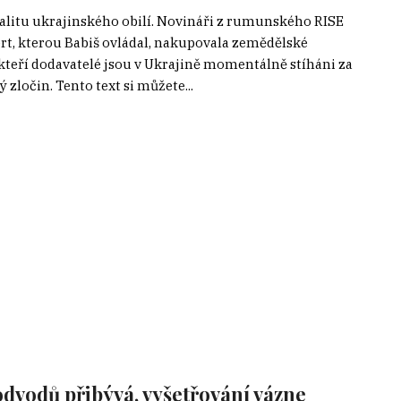
litu ukrajinského obilí. Novináři z rumunského RISE
fert, kterou Babiš ovládal, nakupovala zemědělské
Někteří dodavatelé jsou v Ukrajině momentálně stíháni za
ločin. Tento text si můžete...
odvodů přibývá, vyšetřování vázne