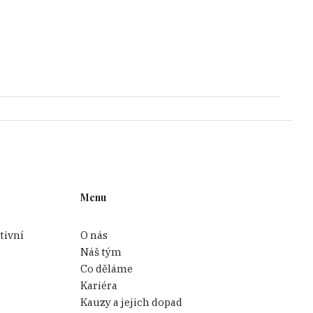
Menu
tivní
O nás
Náš tým
Co děláme
Kariéra
Kauzy a jejich dopad