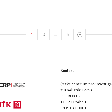
1
2
…
5
Kontakt
České centrum pro investiga
žurnalistiku, o.p.s.
P. O. BOX 827
111 21 Praha 1
IČO:
01680081