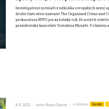
Investigativní novináři z několika evropských zemí 
druhé části série nazvané The Organised Crime and C
prokuratura EPPO jen za loňský rok 36 nových vyšetř
prezidentské kanceláře Vratislava Mynáře. V různém st
Kauzy
v rubrice
8. 8. 2022
autor
Hana Čápová