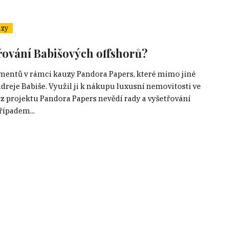
zy
řování Babišových offshorů?
umentů v rámci kauzy Pandora Papers, které mimo jiné
reje Babiše. Využil ji k nákupu luxusní nemovitosti ve
 z projektu Pandora Papers nevědí rady a vyšetřování
řípadem...