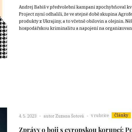
Andrej Babiš v předvolební kampani zpochybňoval kva
Project nyní odhalili, že ve stejné době skupina Agro
produkty z Ukrajiny, a to včetně obilovin a olejnin. 
hospodářskou kriminalitu a napojení na organizovaný z
Články
v rubrice
4. 5. 2023
autor
Zuzana Šotová
Zprávy o boji s evropskou korupcí: P