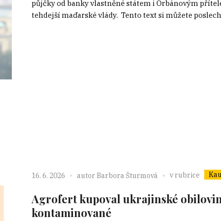
půjčky od banky vlastněné státem i Orbánovým přítelem
tehdejší maďarské vlády. Tento text si můžete poslechno
Kau
v rubrice
16. 6. 2026
autor
Barbora Šturmová
Agrofert kupoval ukrajinské obiloviny
kontaminované