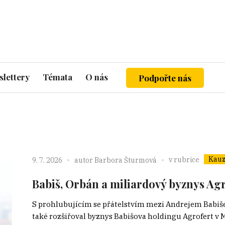
lettery
Témata
O nás
Podpořte nás
Kauz
v rubrice
9. 7. 2026
autor
Barbora Šturmová
Babiš, Orbán a miliardový byznys Ag
S prohlubujícím se přátelstvím mezi Andrejem Bab
také rozšiřoval byznys Babišova holdingu Agrofert v