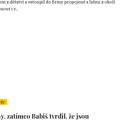
 z dětství a vstoupil do firmy propojené s lidmi z okolí
ut i v...
zy
, zatímco Babiš tvrdil, že jsou