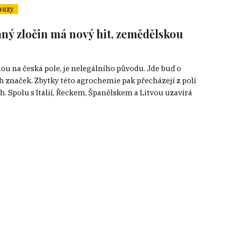
auzy
aný zločin má nový hit, zemědělskou
anou na česká pole, je nelegálního původu. Jde buď o
ch značek. Zbytky této agrochemie pak přecházejí z polí
h. Spolu s Itálií, Řeckem, Španělskem a Litvou uzavírá