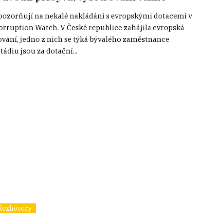
upozorňují na nekalé nakládání s evropskými dotacemi v
orruption Watch. V České republice zahájila evropská
ování, jedno z nich se týká bývalého zaměstnance
ádiu jsou za dotační...
Rozhovory