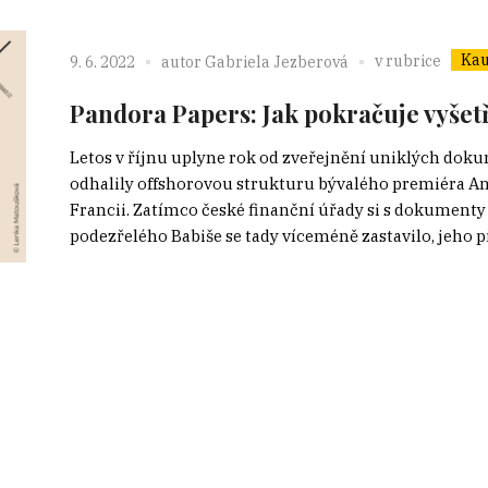
Kau
v rubrice
9. 6. 2022
autor
Gabriela Jezberová
Pandora Papers: Jak pokračuje vyšet
Letos v říjnu uplyne rok od zveřejnění uniklých dok
odhalily offshorovou strukturu bývalého premiéra And
Francii. Zatímco české finanční úřady si s dokumenty
podezřelého Babiše se tady víceméně zastavilo, jeho p