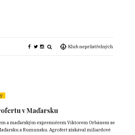
Klub neprůstřelných
y
rofertu v Maďarsku
išem a maďarským expremiérem Viktorem Orbánem se
 Maďarsku a Rumunsku. Agrofert získával miliardové