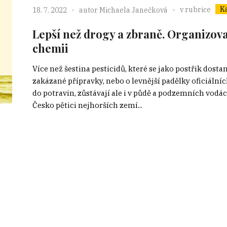
K
v rubrice
18. 7. 2022
autor
Michaela Janečková
Lepší než drogy a zbraně. Organizov
chemii
Více než šestina pesticidů, které se jako postřik dost
zakázané přípravky, nebo o levnější padělky oficiální
do potravin, zůstávají ale i v půdě a podzemních vodác
Česko pětici nejhorších zemí...