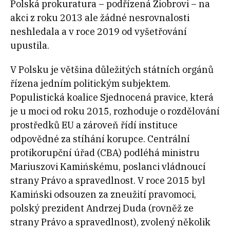
Polská prokuratura – podřízená Ziobrovi – na
akci z roku 2013 ale žádné nesrovnalosti
neshledala a v roce 2019 od vyšetřování
upustila.
V Polsku je většina důležitých státních orgánů
řízena jedním politickým subjektem.
Populistická koalice Sjednocená pravice, která
je u moci od roku 2015, rozhoduje o rozdělování
prostředků EU a zároveň řídí instituce
odpovědné za stíhání korupce. Centrální
protikorupční úřad (CBA) podléhá ministru
Mariuszovi Kamińskému, poslanci vládnoucí
strany Právo a spravedlnost. V roce 2015 byl
Kamiński odsouzen za zneužití pravomoci,
polský prezident Andrzej Duda (rovněž ze
strany Právo a spravedlnost), zvolený několik