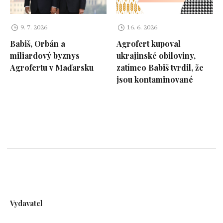
9. 7. 2026
16. 6. 2026
Babiš, Orbán a
Agrofert kupoval
miliardový byznys
ukrajinské obiloviny,
Agrofertu v Maďarsku
zatímco Babiš tvrdil, že
jsou kontaminované
Vydavatel