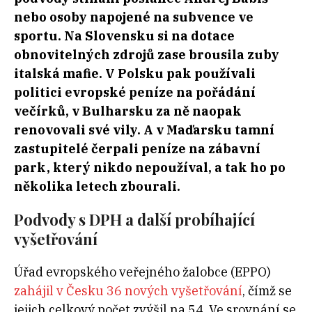
nebo osoby napojené na subvence ve
sportu. Na Slovensku si na dotace
obnovitelných zdrojů zase brousila zuby
italská mafie. V Polsku pak používali
politici evropské peníze na pořádání
večírků, v Bulharsku za ně naopak
renovovali své vily. A v Maďarsku tamní
zastupitelé čerpali peníze na zábavní
park, který nikdo nepoužíval, a tak ho po
několika letech zbourali.
Podvody s DPH a další probíhající
vyšetřování
Úřad evropského veřejného žalobce (EPPO)
zahájil v Česku 36 nových vyšetřování
, čímž se
jejich celkový počet zvýšil na 54. Ve srovnání se