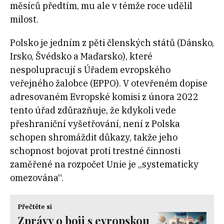
měsíců předtím, mu ale v témže roce udělil
milost.
Polsko je jedním z pěti členských států (Dánsko,
Irsko, Švédsko a Maďarsko), které
nespolupracují s Úřadem evropského
veřejného žalobce (EPPO). V otevřeném dopise
adresovaném Evropské komisi z února 2022
tento úřad zdůrazňuje, že kdykoli vede
přeshraniční vyšetřování, není z Polska
schopen shromáždit důkazy, takže jeho
schopnost bojovat proti trestné činnosti
zaměřené na rozpočet Unie je „systematicky
omezována“.
Přečtěte si
Zprávy o boji s evropskou