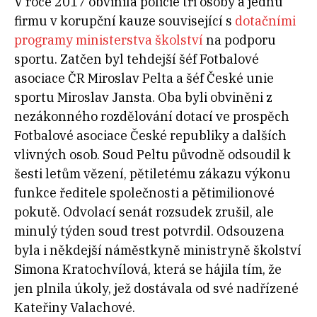
V roce 2017 obvinila policie tři osoby a jednu
firmu v korupční kauze související s
dotačními
programy ministerstva školství
na podporu
sportu. Zatčen byl tehdejší šéf Fotbalové
asociace ČR Miroslav Pelta a šéf České unie
sportu Miroslav Jansta. Oba byli obviněni z
nezákonného rozdělování dotací ve prospěch
Fotbalové asociace České republiky a dalších
vlivných osob. Soud Peltu původně odsoudil k
šesti letům vězení, pětiletému zákazu výkonu
funkce ředitele společnosti a pětimilionové
pokutě. Odvolací senát rozsudek zrušil, ale
minulý týden soud trest potvrdil. Odsouzena
byla i někdejší náměstkyně ministryně školství
Simona Kratochvílová, která se hájila tím, že
jen plnila úkoly, jež dostávala od své nadřízené
Kateřiny Valachové.