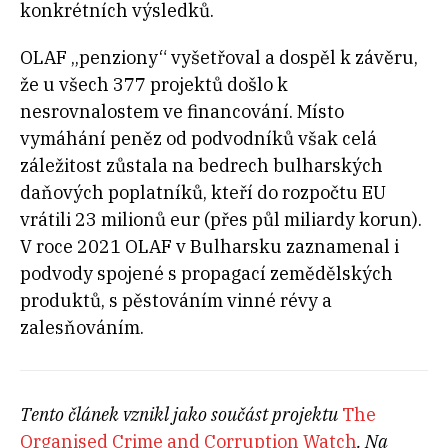
konkrétních výsledků.
OLAF „penziony“ vyšetřoval a dospěl k závěru,
že u všech 377 projektů došlo k
nesrovnalostem ve financování. Místo
vymáhání peněz od podvodníků však celá
záležitost zůstala na bedrech bulharských
daňových poplatníků, kteří do rozpočtu EU
vrátili 23 milionů eur (přes půl miliardy korun).
V roce 2021 OLAF v Bulharsku zaznamenal i
podvody spojené s propagací zemědělských
produktů, s pěstováním vinné révy a
zalesňováním.
Tento článek vznikl jako součást projektu
The
Organised Crime and Corruption Watch
. Na