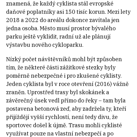
znamená, že každý cyklista stál evropské
daňové poplatníky asi 150 tisíc korun. Mezi lety
2018 a 2022 do areálu dokonce zavítala jen
jedna osoba. Město musí prostor bývalého
parku ještě vyklidit, radní už ale plánují
výstavbu nového cykloparku.
Nízký počet návštěvníků mohl být způsoben
tím, že některé části zážitkové stezky byly
poměrně nebezpečné i pro zkušené cyklisty.
Jeden cyklista byl v roce otevření (2016) vážně
zraněn. Uprostřed trasy byl skokánek a
závěrečný úsek vedl přímo do řeky – tam byla
postavena betonová zeď, aby zadržela ty, kteří
přijíždějí vyšší rychlostí, není tedy divu, že
sportovec došel k újmě. Trasu mohli cyklisté
využívat pouze na vlastní nebezpečí a po