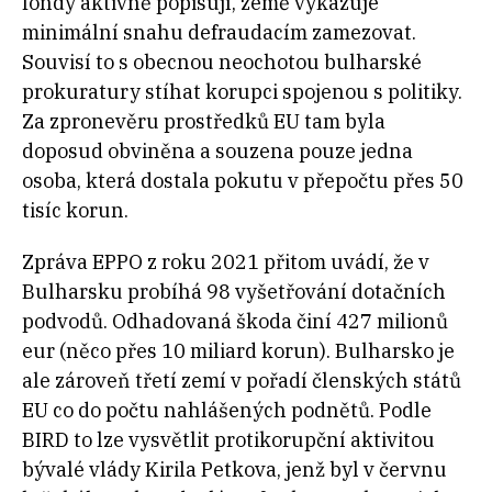
fondy aktivně popisují, země vykazuje
minimální snahu defraudacím zamezovat.
Souvisí to s obecnou neochotou bulharské
prokuratury stíhat korupci spojenou s politiky.
Za zpronevěru prostředků EU tam byla
doposud obviněna a souzena pouze jedna
osoba, která dostala pokutu v přepočtu přes 50
tisíc korun.
Zpráva EPPO z roku 2021 přitom uvádí, že v
Bulharsku probíhá 98 vyšetřování dotačních
podvodů. Odhadovaná škoda činí 427 milionů
eur (něco přes 10 miliard korun). Bulharsko je
ale zároveň třetí zemí v pořadí členských států
EU co do počtu nahlášených podnětů. Podle
BIRD to lze vysvětlit protikorupční aktivitou
bývalé vlády Kirila Petkova, jenž byl v červnu