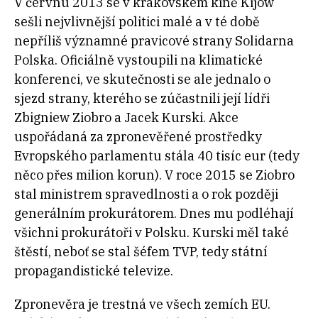
V červnu 2013 se v krakovském kině Kijów
sešli nejvlivnější politici malé a v té době
nepříliš významné pravicové strany Solidarna
Polska. Oficiálně vystoupili na klimatické
konferenci, ve skutečnosti se ale jednalo o
sjezd strany, kterého se zúčastnili její lídři
Zbigniew Ziobro a Jacek Kurski. Akce
uspořádaná za zpronevěřené prostředky
Evropského parlamentu stála 40 tisíc eur (tedy
něco přes milion korun). V roce 2015 se Ziobro
stal ministrem spravedlnosti a o rok později
generálním prokurátorem. Dnes mu podléhají
všichni prokurátoři v Polsku. Kurski měl také
štěstí, neboť se stal šéfem TVP, tedy státní
propagandistické televize.
Zpronevěra je trestná ve všech zemích EU.