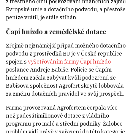
z trestného činu poškozování finančních zájmů
Evropské unie a dotačního podvodu, a přestože
peníze vrátil, je stále stíhán.
Čapí hnízdo a zemědělské dotace
Zřejmě nejznámější případ možného dotačního
podvodu z prostředků EU je v České republice
spojen s
vyšetřováním farmy Čapí hnízdo
poslance Andreje Babiše. Policie se Čapím
hnízdem začala zabývat kvůli podezření, že
Babišova společnost Agrofert skrytě lobbovala
za změnu dotačních pravidel ve svůj prospěch.
Farma provozovaná Agrofertem čerpala více
než padesátimilionové dotace z vládního
programu pro malé a střední podniky. Žalobce
problém vidí právě v zařazení do této kategorie,