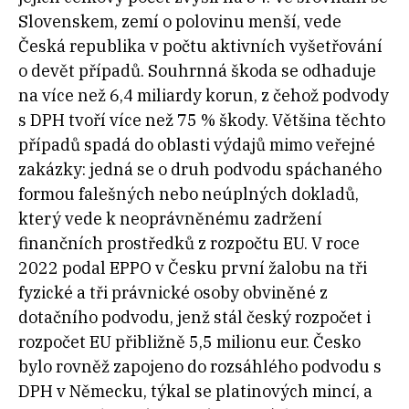
Slovenskem, zemí o polovinu menší, vede
Česká republika v počtu aktivních vyšetřování
o devět případů. Souhrnná škoda se odhaduje
na více než 6,4 miliardy korun, z čehož podvody
s DPH tvoří více než 75 % škody. Většina těchto
případů spadá do oblasti výdajů mimo veřejné
zakázky: jedná se o druh podvodu spáchaného
formou falešných nebo neúplných dokladů,
který vede k neoprávněnému zadržení
finančních prostředků z rozpočtu EU. V roce
2022 podal EPPO v Česku první žalobu na tři
fyzické a tři právnické osoby obviněné z
dotačního podvodu, jenž stál český rozpočet i
rozpočet EU přibližně 5,5 milionu eur. Česko
bylo rovněž zapojeno do rozsáhlého podvodu s
DPH v Německu, týkal se platinových mincí, a