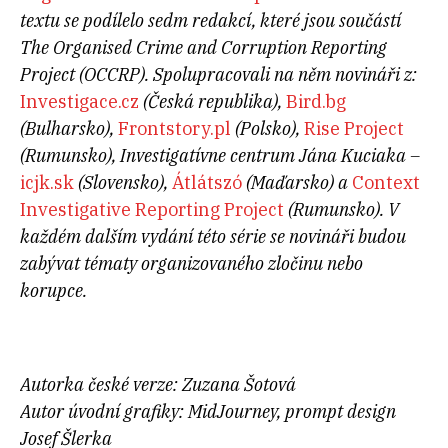
textu se podílelo sedm redakcí, které jsou součástí
The Organised Crime and Corruption Reporting
Project (OCCRP). Spolupracovali na něm novináři z:
Investigace.cz
(Česká republika),
Bird.bg
(Bulharsko),
Frontstory.pl
(Polsko),
Rise Project
(Rumunsko), Investigatívne centrum Jána Kuciaka –
icjk.sk
(Slovensko),
Átlátszó
(Maďarsko) a
Context
Investigative Reporting Project
(Rumunsko). V
každém dalším vydání této série se novináři budou
zabývat tématy organizovaného zločinu nebo
korupce.
Autorka české verze: Zuzana Šotová
Autor úvodní grafiky:
MidJourney, prompt design
Josef Šlerka