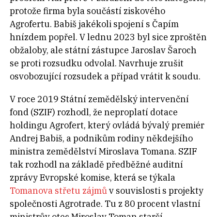
protože firma byla součástí ziskového
Agrofertu. Babiš jakékoli spojení s Čapím
hnízdem popřel. V lednu 2023 byl sice zproštěn
obžaloby, ale státní zástupce Jaroslav Šaroch
se proti rozsudku odvolal. Navrhuje zrušit
osvobozující rozsudek a případ vrátit k soudu.
V roce 2019 Státní zemědělský intervenční
fond (SZIF) rozhodl, že neproplatí dotace
holdingu Agrofert, který ovládá bývalý premiér
Andrej Babiš, a podnikům rodiny někdejšího
ministra zemědělství Miroslava Tomana. SZIF
tak rozhodl na základě předběžné auditní
zprávy Evropské komise, která se týkala
Tomanova střetu zájmů
v souvislosti s projekty
společnosti Agrotrade. Tu z 80 procent vlastní
ministrův otec Miroslav Toman starší.