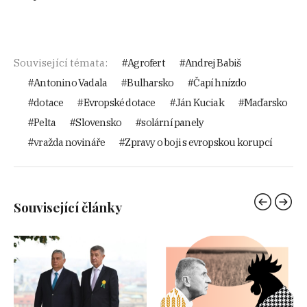
Související témata:
Agrofert
Andrej Babiš
Antonino Vadala
Bulharsko
Čapí hnízdo
dotace
Evropské dotace
Ján Kuciak
Maďarsko
Pelta
Slovensko
solární panely
vražda novináře
Zpravy o boji s evropskou korupcí
Související články