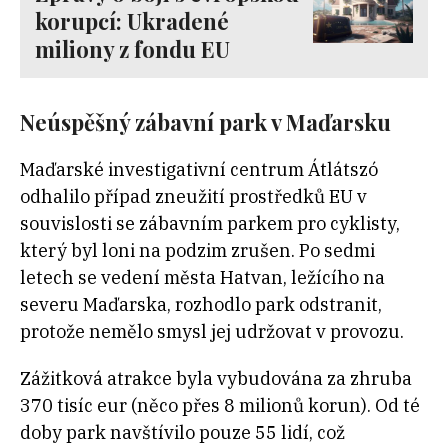
korupcí: Ukradené
miliony z fondu EU
Neúspěšný zábavní park v Maďarsku
Maďarské investigativní centrum Átlátszó
odhalilo případ zneužití prostředků EU v
souvislosti se zábavním parkem pro cyklisty,
který byl loni na podzim zrušen. Po sedmi
letech se vedení města Hatvan, ležícího na
severu Maďarska, rozhodlo park odstranit,
protože nemělo smysl jej udržovat v provozu.
Zážitková atrakce byla vybudována za zhruba
370 tisíc eur (něco přes 8 milionů korun). Od té
doby park navštívilo pouze 55 lidí, což