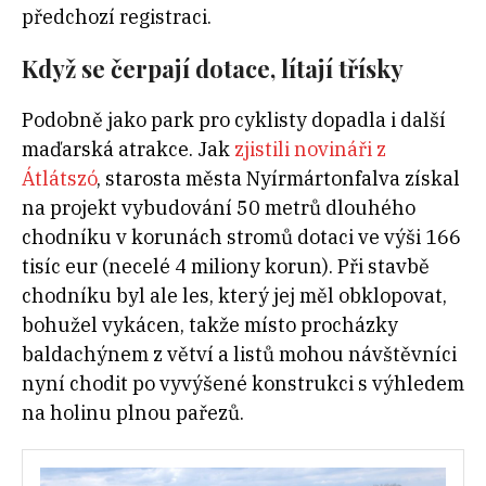
předchozí registraci.
Když se čerpají dotace, lítají třísky
Podobně jako park pro cyklisty dopadla i další
maďarská atrakce. Jak
zjistili novináři z
Átlátszó
, starosta města Nyírmártonfalva získal
na projekt vybudování 50 metrů dlouhého
chodníku v korunách stromů dotaci ve výši 166
tisíc eur (necelé 4 miliony korun). Při stavbě
chodníku byl ale les, který jej měl obklopovat,
bohužel vykácen, takže místo procházky
baldachýnem z větví a listů mohou návštěvníci
nyní chodit po vyvýšené konstrukci s výhledem
na holinu plnou pařezů.