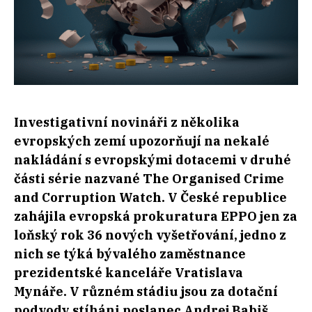
Investigativní novináři z několika
evropských zemí upozorňují na nekalé
nakládání s evropskými dotacemi v druhé
části série nazvané The Organised Crime
and Corruption Watch. V České republice
zahájila evropská prokuratura EPPO jen za
loňský rok 36 nových vyšetřování, jedno z
nich se týká bývalého zaměstnance
prezidentské kanceláře Vratislava
Mynáře. V různém stádiu jsou za dotační
podvody stíháni poslanec Andrej Babiš