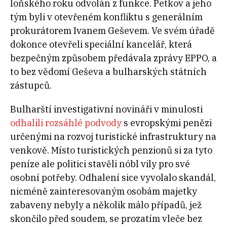
loňského roku odvolán z funkce. Petkov a jeho
tým byli v otevřeném konfliktu s generálním
prokurátorem Ivanem Geševem. Ve svém úřadě
dokonce otevřeli speciální kancelář, která
bezpečným způsobem předávala zprávy EPPO, a
to bez vědomí Geševa a bulharských státních
zástupců.
Bulharští investigativní novináři v minulosti
odhalili rozsáhlé podvody
s evropskými penězi
určenými na rozvoj turistické infrastruktury na
venkově. Místo turistických penzionů si za tyto
peníze ale politici stavěli nóbl vily pro své
osobní potřeby. Odhalení sice vyvolalo skandál,
nicméně zainteresovaným osobám majetky
zabaveny nebyly a několik málo případů, jež
skončilo před soudem, se prozatím vleče bez