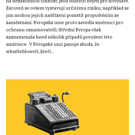
na nezákonnou činnost, jsou důležití nejen pro novináře.
Zároveň se ovšem vystavují určitému riziku, například se
jim mohou jejich nadřízení pomstít propuštěním ze
zaměstnání. Evropská unie proto zavedla směrnici pro
ochranu oznamovatelů. Střední Evropa však
zaznamenala hned několik případů porušení této
směrnice. V Evropské unii panuje shoda, že
whistlebloweři, kteří...