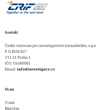
Kontakt
České centrum pro investigativní žurnalistiku, o.p.s.
P. O. BOX 827
111 21 Praha 1
IČO:
01680081
Email:
info@investigace.cz
Menu
O nás
Náš tým