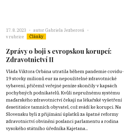
17. 8. 2023
autor
Gabriela Jezberová
Články
v rubrice
Zprávy o boji s evropskou korupcí:
Zdravotnictví II
Vláda Viktora Orbána utratila během pandemie covidu-
19 stovky milionů eur za nepoužitelné zdravotnické
vybavení, přičemž veřejné peníze skončily v kapsách
pochybných podnikatelů. Kvůli nepružnému systému
maďarského zdravotnictví čekají na lékařské vyšetření
desetitisíce tamních obyvatel, což svádí ke korupci. Na
Slovensku byli z přijímání úplatků za špatné reformy
zdravotnictví obviněni poslanci parlamentu a rodina
vysokého státního úředníka Kajetana...