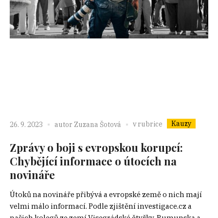
Kauzy
v rubrice
26. 9. 2023
autor
Zuzana Šotová
Zprávy o boji s evropskou korupcí:
Chybějící informace o útocích na
novináře
Útoků na novináře přibývá a evropské země o nich mají
velmi málo informací. Podle zjištění investigace.cz a
našich kolegů ze zemí Visegrádské čtyřky, Rumunska a