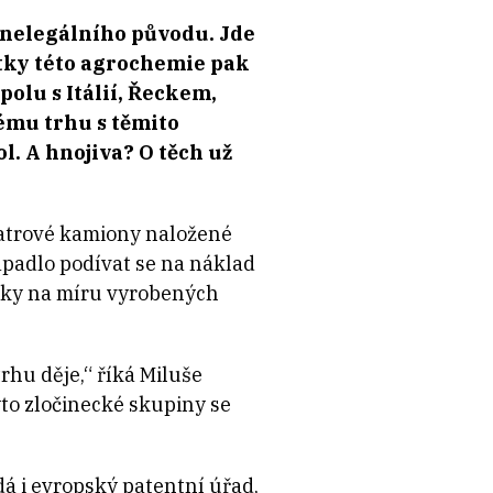
e nelegálního původu. Jde
ytky této agrochemie pak
polu s Itálií, Řeckem,
ému trhu s těmito
l. A hnojiva? O těch už
patrové kamiony naložené
apadlo podívat se na náklad
sítky na míru vyrobených
rhu děje,“ říká Miluše
to zločinecké skupiny se
dá i evropský patentní úřad,