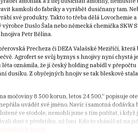
yrábět amoniak a z něj dusičnan amonný, nemusíte to
avit kamkoli do fabriky a vyrábět dusičnany tam. N
yrábí své produkty. Takto to třeba dělá Lovochemie a
ý výrobce Duslo Šala nebo německá chemička SKW Sti
hnojiva Petr Bělina.
i přerovská Precheza či DEZA Valašské Meziříčí, kter
ečvě. Agrofert se svůj byznys s hnojivy nyní chystá je
léta oznámila, že jí český holding nabídl v přepočt
ní dusíku. Z obyčejných hnojiv se tak bleskově stala
tuna močoviny 8 500 korun, letos 24 500,“ popisuje o
 nepřála uvádět své jméno. Navíc i samotná dodávka 
ožené ve stodole, nemohli jsme s tím počítat, i když
ali dost v předstihu, už loni. Kdo to sháněl až na jaře
globálních trzích
.