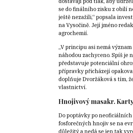
dostávají pod tlak, aby udrže
se do finálního zisku z obilí 
ještě nezažili,“ popsala inv
na Vysočině. Její jméno reda
agrochemií.
„V principu asi nemá význam 
náhodou zachyceno. Spíš je n
představuje potenciální ohrož
přípravky přicházejí opakovan
doplňuje Dvoržáková s tím, 
vlastnictví.
Hnojivový masakr. Karty
Do poptávky po neoficiálních 
fosforečných hnojiv se na ev
důležitý a nedá se jen tak vy