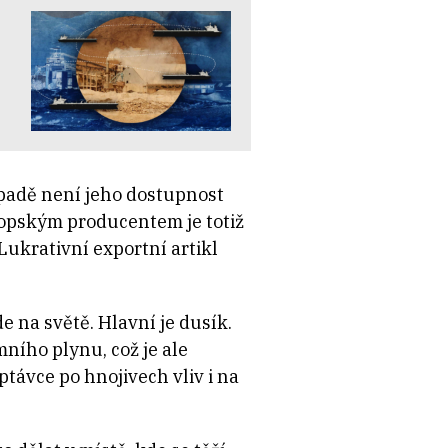
ípadě není jeho dostupnost
vropským producentem je totiž
Lukrativní exportní artikl
e na světě. Hlavní je dusík.
ního plynu, což je ale
ptávce po hnojivech vliv i na