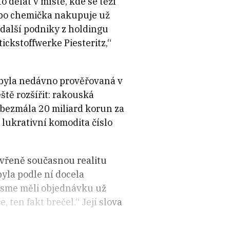
 dělat v místě, kde se těží
ebo chemička nakupuje už
 další podniky z holdingu
ckstoffwerke Piesteritz,“
á byla nedávno prověřovaná v
ště rozšířit: rakouská
u bezmála 20 miliard korun za
 lukrativní komodita číslo
tevřeně současnou realitu
byla podle ní docela
 jsme měli objednávku už
, ten fakt brečel.“ Její slova