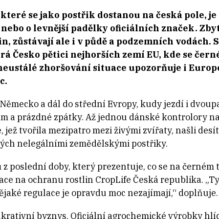
, které se jako postřik dostanou na česká pole, j
nebo o levnější padělky oficiálních značek. Zb
in, zůstávají ale i v půdě a podzemních vodách. S
rá Česko pětici nejhorších zemí EU, kde se čern
neustálé zhoršování situace upozorňuje i Europo
c.
Německo a dál do střední Evropy, kudy jezdí i dvou
am a prázdné zpátky. Až jednou dánské kontrolory n
, jež tvořila mezipatro mezi živými zvířaty, našli de
ných nelegálními zemědělskými postřiky.
 z poslední doby, který prezentuje, co se na černém t
ce na ochranu rostlin CropLife Česká republika. „Ty
ějaké regulace je opravdu moc nezajímají,“ doplňuje.
krativní byznys. Oficiální agrochemické výrobky hlí