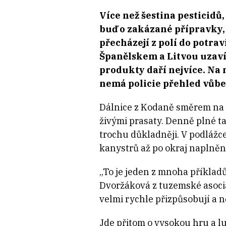
Více než šestina pesticidů
buď o zakázané přípravky, 
přecházejí z polí do potrav
Španělskem a Litvou uzaví
produkty daří nejvíce. Na 
nemá policie přehled vůbe
Dálnice z Kodaně směrem na 
živými prasaty. Denně plné t
trochu důkladněji. V podlážce
kanystrů až po okraj naplně
„To je jeden z mnoha příkladů
Dvoržáková z tuzemské asocia
velmi rychle přizpůsobují a n
Jde přitom o vysokou hru a lu