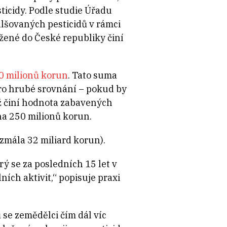
ticidy. Podle studie Úřadu
alšovaných pesticidů v rámci
ážené do České republiky činí
 milionů korun
. Tato suma
pro hrubé srovnání – pokud by
než činí hodnota zabavených
na 250 milionů korun.
ezmála 32 miliard korun).
ý se za posledních 15 let v
ích aktivit,“ popisuje praxi
 se zemědělci čím dál víc