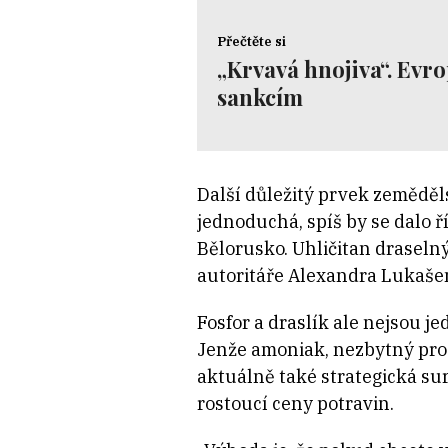
Přečtěte si
„Krvavá hnojiva“. Evro
sankcím
Další důležitý prvek zeměděl
jednoduchá, spíš by se dalo ř
Bělorusko. Uhličitan draselný
autoritáře Alexandra Lukaše
Fosfor a draslík ale nejsou j
Jenže amoniak, nezbytný pro v
aktuálně také strategická sur
rostoucí ceny potravin.