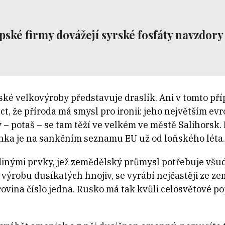
pské firmy dovážejí syrské fosfáty navzdory
ské velkovýroby představuje draslík. Ani v tomto př
íct, že příroda má smysl pro ironii: jeho největším e
 – potaš – se tam těží ve velkém ve městě Salihorsk. 
nka je na sankčním seznamu EU už od loňského léta.
edinými prvky, jež zemědělský průmysl potřebuje všud
ýrobu dusíkatých hnojiv, se vyrábí nejčastěji ze zem
ovina číslo jedna. Rusko má tak kvůli celosvětové po