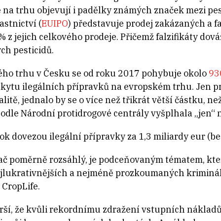
 na trhu objevují i padělky známých značek mezi pes
stnictví (
EUIPO
) představuje prodej zakázaných a f
z jejich celkového prodeje. Přičemž falzifikáty dov
ch pesticidů.
ho trhu v Česku se od roku 2017 pohybuje okolo
930
ýskytu ilegálních přípravků na evropském trhu. Jen 
itě, jednalo by se o více než třikrát větší částku, 
podle Národní protidrogové centrály vyšplhala „jen“ 
ok dovezou ilegální přípravky za 1,3 miliardy eur (b
, ač poměrně rozsáhlý, je podceňovaným tématem, kter
nejlukrativnějších a nejméně prozkoumaných krimináln
 CropLife.
orší, že kvůli rekordnímu zdražení vstupních nákladů