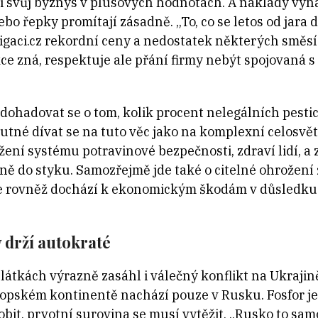
li svůj byznys v plusových hodnotách. A náklady vyna
nebo řepky promítají zásadně. „To, co se letos od jara 
estigaci.cz rekordní ceny a nedostatek některých smě
kce zná, respektuje ale přání firmy nebýt spojovaná
dohadovat se o tom, kolik procent nelegálních pesti
utné dívat se na tuto věc jako na komplexní celosvět
ení systému potravinové bezpečnosti, zdraví lidí, a z
ě do styku. Samozřejmě jde také o citelné ohrožení 
že rovněž dochází k ekonomickým škodám v důsledk
 drží autokraté
látkách výrazně zasáhl i válečný konflikt na Ukrajin
ropském kontinentě nachází pouze v Rusku. Fosfor je
robit, prvotní surovina se musí vytěžit. „Rusko to sa