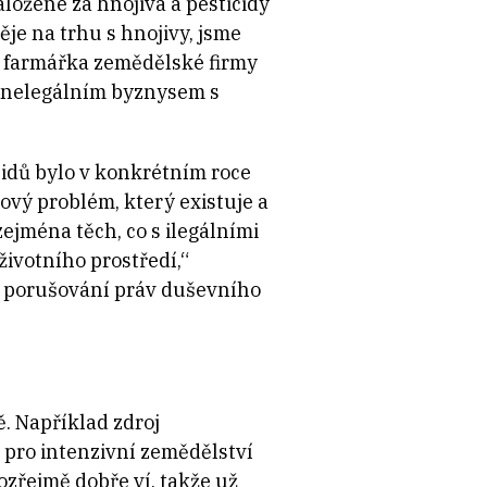
ložené za hnojiva a pesticidy
děje na trhu s hnojivy, jsme
sí farmářka zemědělské firmy
 s nelegálním byznysem s
cidů bylo v konkrétním roce
ový problém, který existuje a
ejména těch, co s ilegálními
životního prostředí,“
u porušování práv duševního
ě. Například zdroj
 pro intenzivní zemědělství
mozřejmě dobře ví, takže už