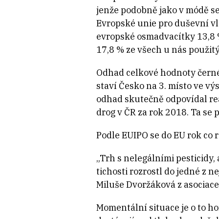
jenže podobně jako v módě se
Evropské unie pro duševní vla
evropské osmadvacítky 13,8 % 
17,8 % ze všech u nás použitý
Odhad celkové hodnoty černé
staví Česko na 3. místo ve v
odhad skutečně odpovídal real
drog v ČR za rok 2018. Ta se 
Podle EUIPO se do EU rok co r
„Trh s nelegálními pesticidy
tichosti rozrostl do jedné z 
Miluše Dvoržáková z asociace
Momentální situace je o to h