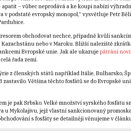
– apatit – vůbec neprodává a ke koupi nabízí výhrad
a v podstatě evropský monopol,“ vysvětluje Petr Běl
Pardubice.
resorem obchodovat nechce, případně kvůli sankcím
Kazachstánu nebo v Maroku. Bližší naleziště zkrátka
 sankcemi Evropské unie. Jak ale ukazuje
pátrání nov
celá řada zemí.
ýrie z členských států například Itálie, Bulharsko, Šp
8 zastavilo. Většina těchto fosfátů se do Evropské u
 je pak Srbsko. Velké množství syrského fosfátu sm
a u Mykolajivu, jejž vlastní sankcionovaný promosk
obchodování s fosfáty se detailněji věnujeme v článku