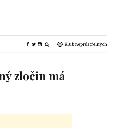
Klub neprůstřelných
ný zločin má