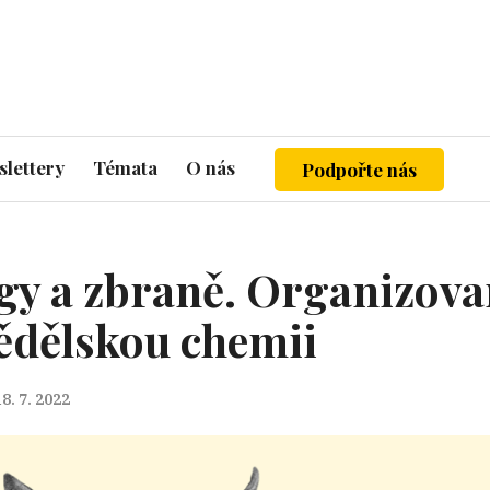
lettery
Témata
O nás
Podpořte nás
ogy a zbraně. Organizova
mědělskou chemii
8. 7. 2022