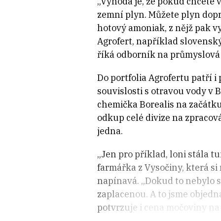
„Výhoda je, že pokud chcete v
zemní plyn. Můžete plyn dopr
hotový amoniak, z nějž pak v
Agrofert, například slovensk
říká odborník na průmyslová 
Do portfolia Agrofertu patří 
souvislosti s otravou vody v B
chemička Borealis na začátku 
odkup celé divize na zpracová
jedna.
„Jen pro příklad, loni stála 
farmářka z Vysočiny, která si
napínavá. „Dokud to nebylo sl
zaplacenou. A to jsme objednáv
potvrzuje i cena močoviny na