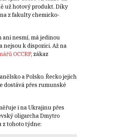
ně už hotový produkt. Díky
ina z fakulty chemicko-
 ani nesmí, má jedinou
 nejsou k dispozici. Až na
inářů OCCRP
, zákaz
anělsko a Polsko. Řecko jejich
nie dostává přes rumunské
ěřuje i na Ukrajinu přes
evský oligarcha Dmytro
 z tohoto týdne: