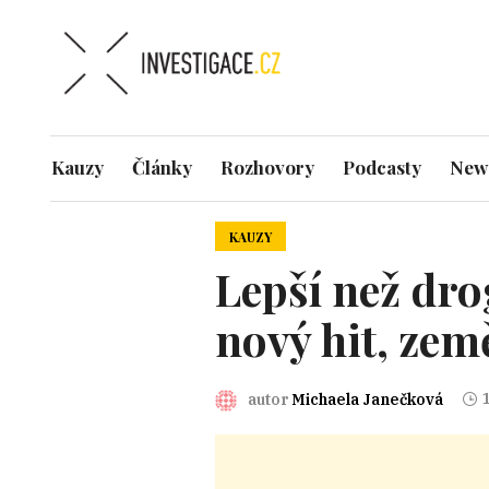
Kauzy
Články
Rozhovory
Podcasty
News
KAUZY
Lepší než dr
nový hit, ze
1
autor
Michaela Janečková