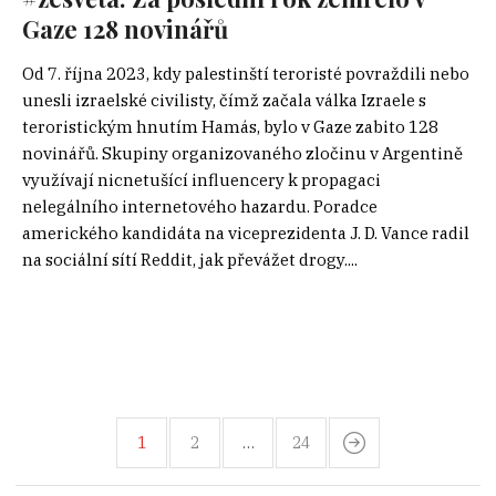
Gaze 128 novinářů
Od 7. října 2023, kdy palestinští teroristé povraždili nebo
unesli izraelské civilisty, čímž začala válka Izraele s
teroristickým hnutím Hamás, bylo v Gaze zabito 128
novinářů. Skupiny organizovaného zločinu v Argentině
využívají nicnetušící influencery k propagaci
nelegálního internetového hazardu. Poradce
amerického kandidáta na viceprezidenta J. D. Vance radil
na sociální sítí Reddit, jak převážet drogy....
1
2
…
24