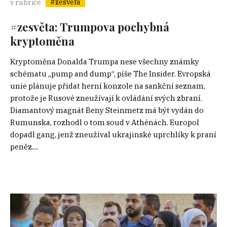
#zesvěta
v rubrice
#zesvěta: Trumpova pochybná
kryptoměna
Kryptoměna Donalda Trumpa nese všechny známky
schématu „pump and dump“, píše The Insider. Evropská
unie plánuje přidat herní konzole na sankční seznam,
protože je Rusové zneužívají k ovládání svých zbraní.
Diamantový magnát Beny Steinmetz má být vydán do
Rumunska, rozhodl o tom soud v Athénách. Europol
dopadl gang, jenž zneužíval ukrajinské uprchlíky k praní
peněz....