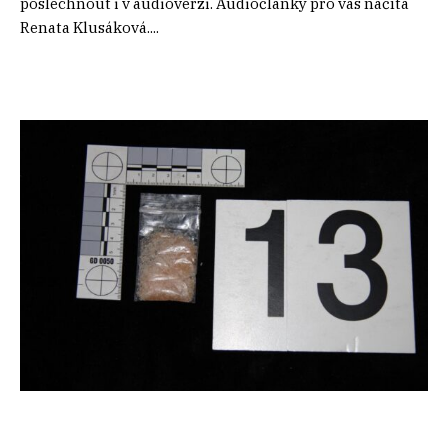
poslechnout i v audioverzi. Audiočlánky pro vás načítá
Renata Klusáková....