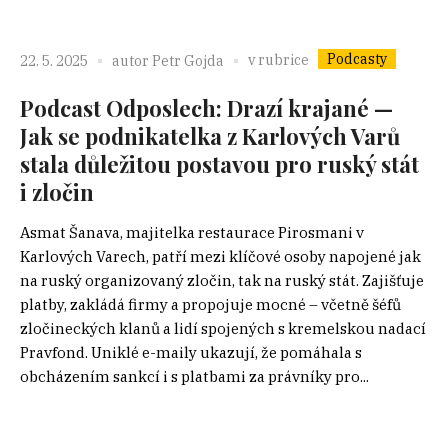
Podcasty
v rubrice
22. 5. 2025
autor
Petr Gojda
Podcast Odposlech: Drazí krajané —
Jak se podnikatelka z Karlových Varů
stala důležitou postavou pro ruský stát
i zločin
Asmat Šanava, majitelka restaurace Pirosmani v
Karlových Varech, patří mezi klíčové osoby napojené jak
na ruský organizovaný zločin, tak na ruský stát. Zajišťuje
platby, zakládá firmy a propojuje mocné – včetně šéfů
zločineckých klanů a lidí spojených s kremelskou nadací
Pravfond. Uniklé e-maily ukazují, že pomáhala s
obcházením sankcí i s platbami za právníky pro...