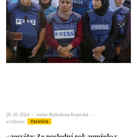
25. 10. 2024
autor
Mahulena Kopecká
#zesvěta
v rubrice
#zesvěta: Za poslední rok zemřelo v