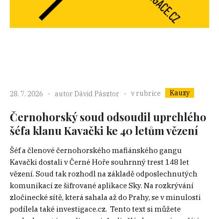
Kauzy
v rubrice
28. 7. 2026
autor
Dávid Pásztor
Černohorský soud odsoudil uprchlého
šéfa klanu Kavački ke 40 letům vězení
Šéf a členové černohorského mafiánského gangu
Kavački dostali v Černé Hoře souhrnný trest 148 let
vězení. Soud tak rozhodl na základě odposlechnutých
komunikací ze šifrované aplikace Sky. Na rozkrývání
zločinecké sítě, která sahala až do Prahy, se v minulosti
podílela také investigace.cz. Tento text si můžete