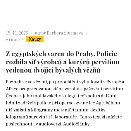
15. 11. 2025
autor
Barbora Šturmová
Kauzy
v rubrice
Z egyptských varen do Prahy. Policie
rozbila síť výrobců a kurýrů pervitinu
vedenou dvojicí bývalých vězňů
Poznali se ve vězení, po propuštění vybudovali v Evropě a
Africe propracovanou síť na výrobu a pašování pervitinu.
Čecha a jeho moldavského kolegu teď spolu s dalšími
lidmi zadržela policie při operaci zvané Ice Age, během
níž zajistila kilogramy metamfetaminu, desítky
kilogramů surovin i tři laboratoře. Tento text si můžete
poslechnout i v audioverzi. Audiočlánky...