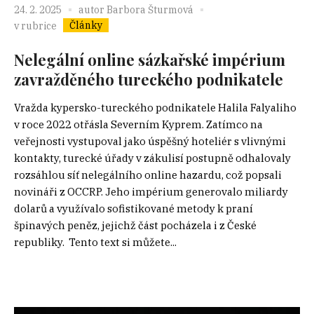
24. 2. 2025
autor
Barbora Šturmová
Články
v rubrice
Nelegální online sázkařské impérium
zavražděného tureckého podnikatele
Vražda kypersko-tureckého podnikatele Halila Falyaliho
v roce 2022 otřásla Severním Kyprem. Zatímco na
veřejnosti vystupoval jako úspěšný hoteliér s vlivnými
kontakty, turecké úřady v zákulisí postupně odhalovaly
rozsáhlou síť nelegálního online hazardu, což popsali
novináři z OCCRP. Jeho impérium generovalo miliardy
dolarů a využívalo sofistikované metody k praní
špinavých peněz, jejichž část pocházela i z České
republiky. Tento text si můžete...