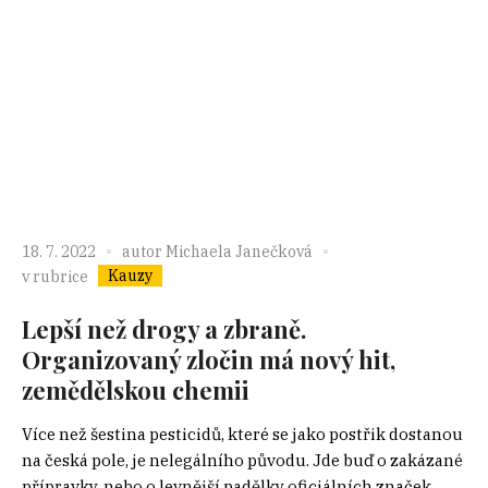
18. 7. 2022
autor
Michaela Janečková
Kauzy
v rubrice
Lepší než drogy a zbraně.
Organizovaný zločin má nový hit,
zemědělskou chemii
Více než šestina pesticidů, které se jako postřik dostanou
na česká pole, je nelegálního původu. Jde buď o zakázané
přípravky, nebo o levnější padělky oficiálních značek.