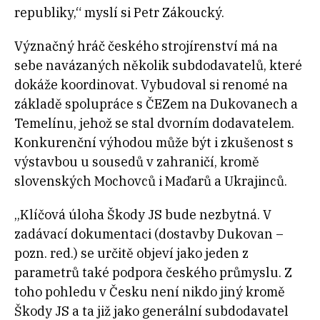
republiky,“ myslí si Petr Zákoucký.
Význačný hráč českého strojírenství má na
sebe navázaných několik subdodavatelů, které
dokáže koordinovat. Vybudoval si renomé na
základě spolupráce s ČEZem na Dukovanech a
Temelínu, jehož se stal dvorním dodavatelem.
Konkurenční výhodou může být i zkušenost s
výstavbou u sousedů v zahraničí, kromě
slovenských Mochovců i Maďarů a Ukrajinců.
„Klíčová úloha Škody JS bude nezbytná. V
zadávací dokumentaci (dostavby Dukovan –
pozn. red.) se určitě objeví jako jeden z
parametrů také podpora českého průmyslu. Z
toho pohledu v Česku není nikdo jiný kromě
Škody JS a ta již jako generální subdodavatel