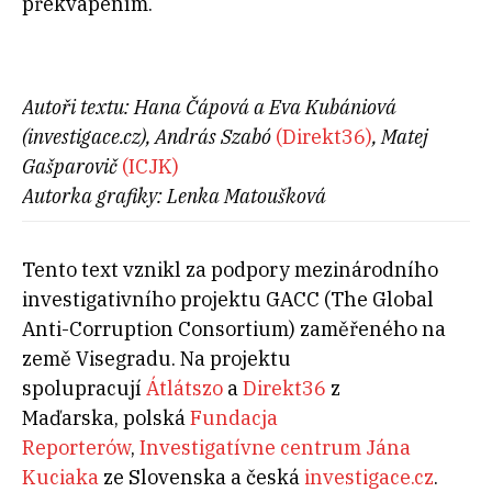
překvapením.
Autoři textu: Hana Čápová a Eva Kubániová
(investigace.cz), András Szabó
(Direkt36)
, Matej
Gašparovič
(ICJK)
Autorka grafiky: Lenka Matoušková
Tento text vznikl za podpory mezinárodního
investigativního projektu GACC (The Global
Anti-Corruption Consortium) zaměřeného na
země Visegradu. Na projektu
spolupracují
Átlátszo
a
Direkt36
z
Maďarska, polská
Fundacja
Reporterów
,
Investigatívne centrum Jána
Kuciaka
ze Slovenska a česká
investigace.cz
.