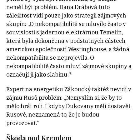
neměl být problém. Dana Drábová tuto
záležitost vidí pouze jako strategii zájmových
skupin: „O nekompatibilitě se mluvilo často v
souvislosti s jadernou elektrárnou Temelín,
která byla dokončena v podstatných částech
americkou společností Westinghouse, a žádná
nekompatibilita se neprojevila. O
nekompatibilitě často mluví zájmové skupiny a
označují ji jako slabinu.“
Expert na energetiku Zákoucký taktéž nevidí v
zájmu Rusů problém: „Nemyslím si, že by to
mělo hrát roli. I kdyby Dukovany měli dostavět
Rusové, neznamená to, že je budou
provozovat.“
Škoda pod Kremlem