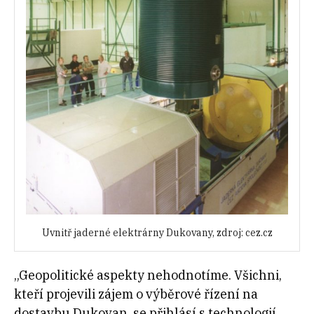
Uvnitř jaderné elektrárny Dukovany, zdroj: cez.cz
„
Geopolitické aspekty nehodnotíme.
Vši
chni,
kteří projevili zájem o výběrové řízení na
dostavbu Dukovan, se přihlásí s technologií