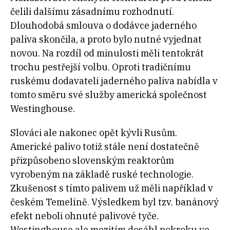
čelili dalšímu zásadnímu rozhodnutí.
Dlouhodobá smlouva o dodávce jaderného
paliva skončila, a proto bylo nutné vyjednat
novou. Na rozdíl od minulosti měli tentokrát
trochu pestřejší volbu. Oproti tradičnímu
ruskému dodavateli jaderného paliva nabídla v
tomto směru své služby americká společnost
Westinghouse.
Slováci ale nakonec opět kývli Rusům.
Americké palivo totiž stále není dostatečně
přizpůsobeno slovenským reaktorům
vyrobeným na základě ruské technologie.
Zkušenost s tímto palivem už měli například v
českém Temelíně. Výsledkem byl tzv. banánový
efekt neboli ohnuté palivové tyče.
Westinghouse ale mezitím dosáhl pokroku ve