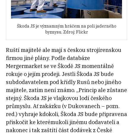
Škoda JS je významným hráčem na poli jaderného
byznysu. Z
droj: Flickr
Ruští majitelé ale mají s českou strojírenskou
firmou jiné plány. Podle databáze
Mergermarket se ve Škodě JS momentálně
rokuje o jejím prodeji. Jestli Škoda JS bude
subdodavatelem pod křídly Rusů nebo jiného
majitele, zatím není známo. „Princip ale zůstane
stejný. Škoda JS je vlajkovou lodí českého
průmyslu. Ať zakázku (v Dukovanech – pozn.
red.) vyhraje kdokoli, Škoda JS bude připravena
přiskočit ke kterémukoli jinému dodavateli a
nakonec i tak zaštítí část dodávek z České