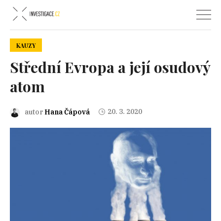
KAUZY
Střední Evropa a její osudový
atom
20. 3. 2020
autor
Hana Čápová