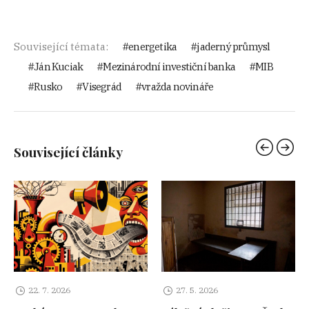
Související témata:
energetika
jaderný průmysl
Ján Kuciak
Mezinárodní investiční banka
MIB
Rusko
Visegrád
vražda novináře
Související články
22. 7. 2026
27. 5. 2026