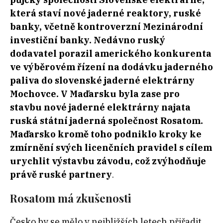
která staví nové jaderné reaktory, ruské
banky, včetně kontroverzní Mezinárodní
investiční banky. Nedávno ruský
dodavatel porazil amerického konkurenta
ve výběrovém řízení na dodávku jaderného
paliva do slovenské jaderné elektrárny
Mochovce. V Maďarsku byla zase pro
stavbu nové jaderné elektrárny najata
ruská státní jaderná společnost Rosatom.
Maďarsko kromě toho podniklo kroky ke
zmírnění svých licenčních pravidel s cílem
urychlit výstavbu závodu, což zvýhodňuje
právě ruské partnery
.
Rosatom má zkušenosti
Česko by se mělo v nejbližších letech přiřadit