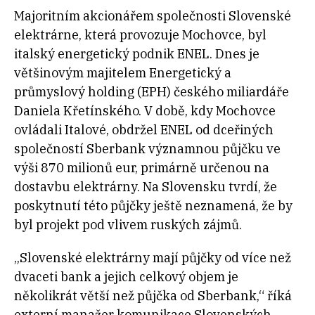
Majoritním akcionářem společnosti Slovenské
elektrárne, která provozuje Mochovce, byl
italský energetický podnik ENEL. Dnes je
většinovým majitelem Energetický a
průmyslový holding (EPH) českého miliardáře
Daniela Křetínského. V době, kdy Mochovce
ovládali Italové, obdržel ENEL od dceřiných
společností Sberbank významnou půjčku ve
výši 870 milionů eur, primárně určenou na
dostavbu elektrárny. Na Slovensku tvrdí, že
poskytnutí této půjčky ještě neznamená, že by
byl projekt pod vlivem ruských zájmů.
„Slovenské elektrárny mají půjčky od více než
dvaceti bank a jejich celkový objem je
několikrát větší než půjčka od Sberbank,“ říká
externí manažer komunikace Slovenských