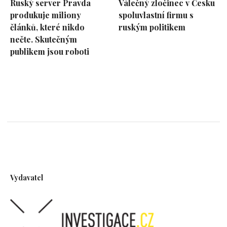
Ruský server Pravda
Válečný zločinec v Česku
produkuje miliony
spoluvlastní firmu s
článků, které nikdo
ruským politikem
nečte. Skutečným
publikem jsou roboti
Vydavatel