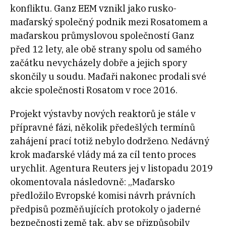
konfliktu. Ganz EEM vznikl jako rusko-
maďarský společný podnik mezi Rosatomem a
maďarskou průmyslovou společností Ganz
před 12 lety, ale obě strany spolu od samého
začátku nevycházely dobře a jejich spory
skončily u soudu. Maďaři nakonec prodali své
akcie společnosti Rosatom v roce 2016.
Projekt výstavby nových reaktorů je stále v
přípravné fázi, několik předešlých termínů
zahájení prací totiž nebylo dodrženo. Nedávný
krok maďarské vlády má za cíl tento proces
urychlit. Agentura Reuters jej v listopadu 2019
okomentovala následovně: „Maďarsko
předložilo Evropské komisi návrh právních
předpisů pozměňujících protokoly o jaderné
bezpečnosti země tak, aby se přizpůsobily