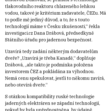
tlakovodního reaktoru chlazeného lehkou
vodou, takové je kritérium zadavatele, ČEZu. Má
to podle mě jediný důvod, a to, že s touto
technologií máme v Česku zkušenosti,“ řekla
investigaci.cz Dana Drábová, předsedkyně
Státního úřadu pro jadernou bezpečnost.
Uzavírá tedy zadání některým dodavatelům
dveře? „Uzavírá je třeba Kanadě,“ doplňuje
Drábová, „ale takto je podmínka položena
investorem ČEZ a pokládána za výhodnou.
Nemá cenu spekulovat, jestli to někomu zavírá,
nebo otevírá dveře.“
S otázkou kompatibility ruské technologie
jaderných elektráren se západní technologií,
pokud by byla upřednostněna, by údajně