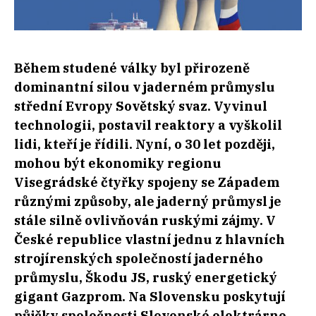
Během studené války byl přirozeně
dominantní silou v jaderném průmyslu
střední Evropy Sovětský svaz. Vyvinul
technologii, postavil reaktory a vyškolil
lidi, kteří je řídili. Nyní, o 30 let později,
mohou být ekonomiky regionu
Visegrádské čtyřky spojeny se Západem
různými způsoby, ale jaderný průmysl je
stále silně ovlivňován ruskými zájmy.
V
České republice vlastní jednu z hlavních
strojírenských společností jaderného
průmyslu, Škodu JS, ruský energetický
gigant Gazprom. Na Slovensku poskytují
půjčky společnosti Slovenské elektrárne,