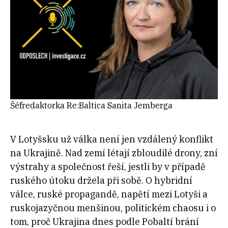
Šéfredaktorka Re:Baltica Sanita Jemberga
V Lotyšsku už válka není jen vzdálený konflikt
na Ukrajině. Nad zemí létají zbloudilé drony, zní
výstrahy a společnost řeší, jestli by v případě
ruského útoku držela při sobě. O hybridní
válce, ruské propagandě, napětí mezi Lotyši a
ruskojazyčnou menšinou, politickém chaosu i o
tom, proč Ukrajina dnes podle Pobaltí brání