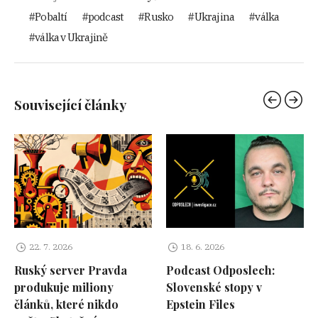
Pobaltí
podcast
Rusko
Ukrajina
válka
válka v Ukrajině
Související články
22. 7. 2026
18. 6. 2026
Ruský server Pravda
Podcast Odposlech:
produkuje miliony
Slovenské stopy v
článků, které nikdo
Epstein Files