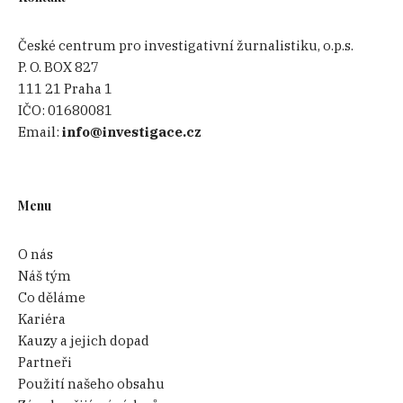
České centrum pro investigativní žurnalistiku, o.p.s.
P. O. BOX 827
111 21 Praha 1
IČO:
01680081
Email:
info@investigace.cz
Menu
O nás
Náš tým
Co děláme
Kariéra
Kauzy a jejich dopad
Partneři
Použití našeho obsahu