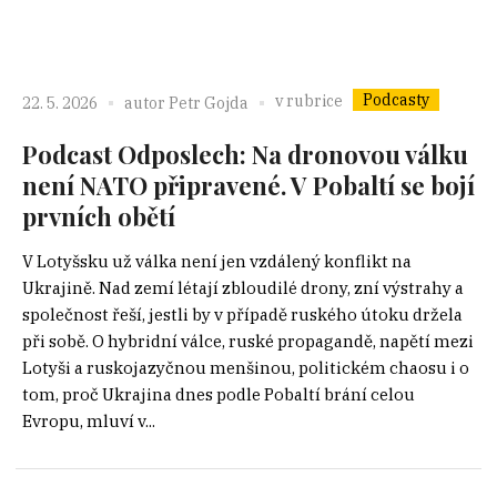
Podcasty
v rubrice
22. 5. 2026
autor
Petr Gojda
Podcast Odposlech: Na dronovou válku
není NATO připravené. V Pobaltí se bojí
prvních obětí
V Lotyšsku už válka není jen vzdálený konflikt na
Ukrajině. Nad zemí létají zbloudilé drony, zní výstrahy a
společnost řeší, jestli by v případě ruského útoku držela
při sobě. O hybridní válce, ruské propagandě, napětí mezi
Lotyši a ruskojazyčnou menšinou, politickém chaosu i o
tom, proč Ukrajina dnes podle Pobaltí brání celou
Evropu, mluví v...