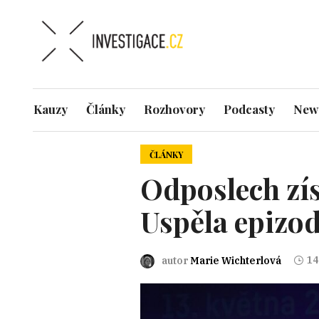
Kauzy
Články
Rozhovory
Podcasty
News
ČLÁNKY
Odposlech zís
Uspěla epizo
14
autor
Marie Wichterlová