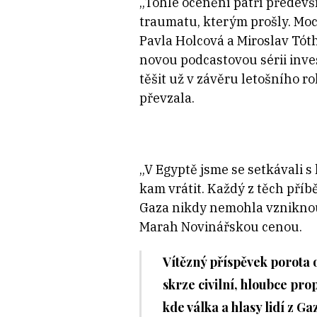
„Tohle ocenění patří předevš
traumatu, kterým prošly. Moc 
Pavla Holcová a Miroslav Tót
novou podcastovou sérii inve
těšit už v závěru letošního r
převzala.
„V Egyptě jsme se setkávali s l
kam vrátit. Každý z těch příbě
Gaza nikdy nemohla vzniknout
Marah Novinářskou cenou.
Vítězný příspěvek porota
skrze civilní, hloubce pr
kde válka a hlasy lidí z 