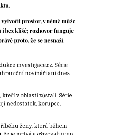
iktu.
 vytvořit prostor, v němž může
 i bez klišé; rozhovor funguje
právě proto, že se nesnaží
dukce investigace.cz. Série
ahraniční novináři ani dnes
kteří v oblasti zůstali. Série
ují nedostatek, korupce,
příběhu ženy, která během
že je mrtvá a oživovali ji jen,