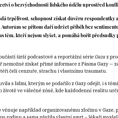
ědectví o bezvýchodnosti lidského údělu uprostřed konfl
ádá trpělivost, schopnost získat důvěru respondentky a
. Autorům se přitom daří udržet příběh bez sentimentu
las těm, kteří nejsou slyšet, a pomáhá bořit předsudky 
oučástí širší podcastové a reportážní série
Gaza
z pro
ěř nemožné získat přímé informace z Pásma Gazy — z
téři čelí cenzuře, strachu i vlastnímu traumatu.
a s lidmi, kterým se podařilo z Gazy odejít, i s těmi, 
o životě ve válečné zóně, kde každodenní realitu urč
e věnuje například organizovanému zločinu v Gaze, 
u rodinu a sama přežila vlastní smrt – lékaři mysleli, 