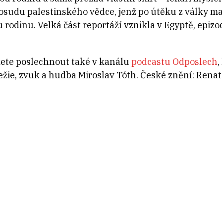
 osudu palestinského vědce, jenž po útěku z války m
u rodinu. Velká část reportáží vznikla v Egyptě, epiz
ete poslechnout také v kanálu
podcastu Odposlech
,
žie, zvuk a hudba Miroslav Tóth. České znění: Rena