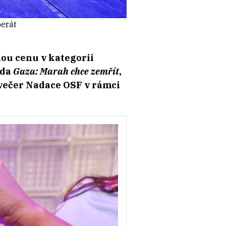
perát
kou cenu v kategorii
oda
Gaza: Marah chce zemřít
,
 večer Nadace OSF v rámci