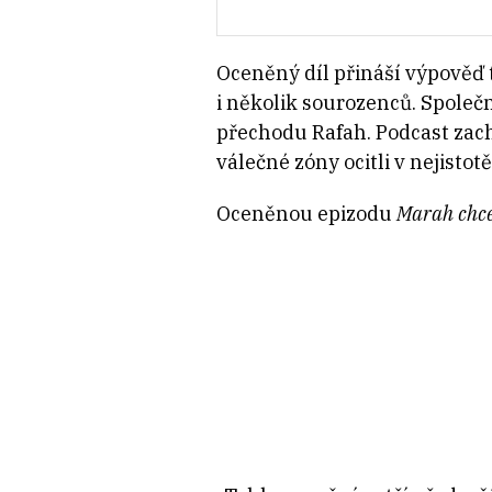
Oceněný díl přináší výpověď t
i několik sourozenců. Společn
přechodu Rafah. Podcast zachyc
válečné zóny ocitli v nejistot
Oceněnou epizodu
Marah chce