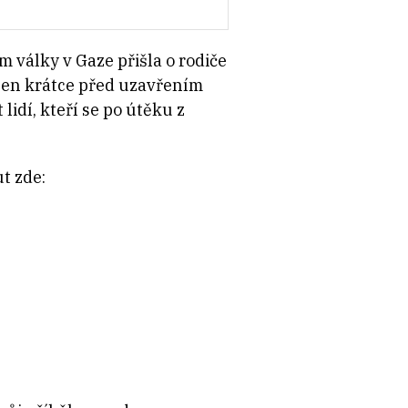
m války v Gaze přišla o rodiče
 jen krátce před uzavřením
lidí, kteří se po útěku z
t zde: