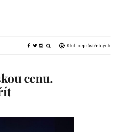
Klub neprůstřelných
skou cenu.
ít