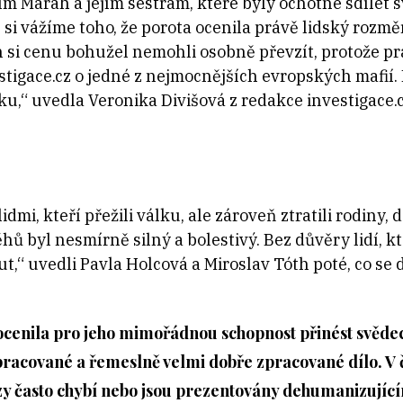
ím Marah a jejím sestrám, které byly ochotné sdílet 
si vážíme toho, že porota ocenila právě lidský rozměr
h si cenu bohužel nemohli osobně převzít, protože pr
stigace.cz o jedné z nejmocnějších evropských mafií.
oku,“ uvedla Veronika Divišová z redakce investigace.
idmi, kteří přežili válku, ale zároveň ztratili rodiny,
hů byl nesmírně silný a bolestivý. Bez důvěry lidí, kte
,“ uvedli Pavla Holcová a Miroslav Tóth poté, co se 
 ocenila pro jeho mimořádnou schopnost přinést svěd
opracované a řemeslně velmi dobře zpracované dílo. 
Gazy často chybí nebo jsou prezentovány dehumanizují