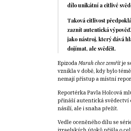
dílo unikátní a citlivé sv
Taková citlivost předpokl
zaznít autentická výpověď
jako nástroj, který dává h
dojímat, ale svědčit.
Epizoda
Marah chce zemřít
je s
vznikla v době, kdy bylo tém
nemají přístup a místní repor
Reportérka Pavla Holcová mluvil
přináší autentická svědectví 
násilí, ale i snaha přežít.
Vedle oceněného dílu se séri
izraelských útoků přišla o celo