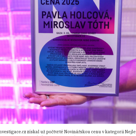
vestigace.cz získal už počtvrté Novinářskou cenu v kategorii Nejl