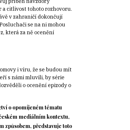
svůj příběh navzdory
 a citlivost tohoto rozhovoru.
ávě v zahraničí dokončují
 Posluchači se na ni mohou
cz, která za ně ocenění
 domovy i víru, že se budou mít
ří s námi mluvili, by série
dozvěděli o ocenění epizody o
ectví o opomíjeném tématu
V českém mediálním kontextu,
cím způsobem, představuje toto