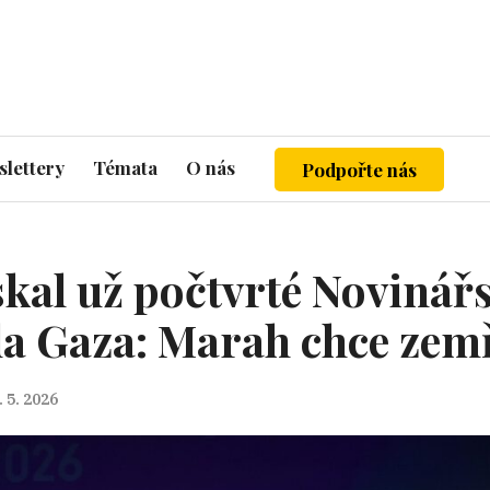
lettery
Témata
O nás
Podpořte nás
kal už počtvrté Novinář
da Gaza: Marah chce zemř
. 5. 2026