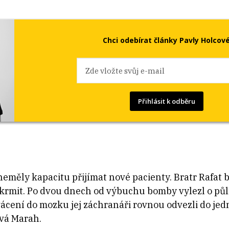
Chci odebírat články Pavly Holcov
Přihlásit k odběru
měly kapacitu přijímat nové pacienty. Bratr Rafat b
rmit. Po dvou dnech od výbuchu bomby vylezl o půlno
ácení do mozku jej záchranáři rovnou odvezli do je
ává Marah.