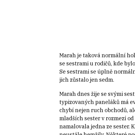
Marah je taková normální hol
se sestrami u rodičů, kde byl
Se sestrami se úplně normálně
jich zůstalo jen sedm.
Marah dnes žije se svými ses
typizovaných paneláků má evo
chybí nejen ruch obchodů, ale
mladších sester v rozmezí od š
namalovala jedna ze sester. 
neustále hemžily. Některé pos