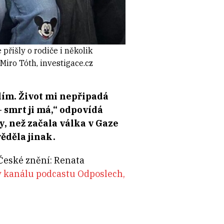
přišly o rodiče i několik
iro Tóth, investigace.cz
slím. Život mi nepřipadá
– smrt ji má,“ odpovídá
y, než začala válka v Gaze
ěděla jinak.
 České znění: Renata
v kanálu podcastu Odposlech,