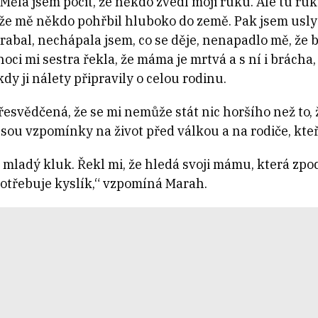
Měla jsem pocit, že někdo zvedl moji ruku. Ale tu ru
 že mě někdo pohřbil hluboko do země. Pak jsem uslyš
hrabal, nechápala jsem, co se děje, nenapadlo mě, že
ci mi sestra řekla, že máma je mrtvá a s ní i brácha,
dy ji nálety připravily o celou rodinu.
řesvědčená, že se mi nemůže stát nic horšího než to, ž
, jsou vzpomínky na život před válkou a na rodiče, kteř
mladý kluk. Řekl mi, že hledá svoji mámu, která zpo
otřebuje kyslík,“ vzpomíná Marah.