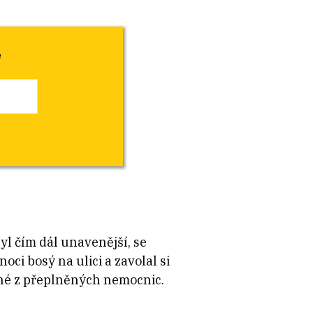
é
yl čím dál unavenější, se
ci bosý na ulici a zavolal si
dné z přeplněných nemocnic.