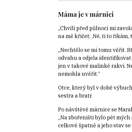
Máma je v márnici
„Chvíli před půlnocí mi zavol
na mě křičet: ‚Né, ti to říkám
„Nechtělo se mi tomu věřit. 
odvahu a odjela identifikovat
jen v takové malinké rakvi. N
nemohla uvěřit.“
Otce, který byl v době výbuc
sestra a bratr.
Po návštěvě márnice se Marah 
„Na zbořeništi bylo pět mých 
celkově špatně a jeho stav se