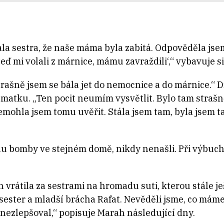
ala sestra, že naše máma byla zabitá. Odpověděla jsem 
, teď mi volali z márnice, mámu zavraždili‘,“ vybavuje
Strašně jsem se bála jet do nemocnice a do márnice.“
 matku. „Ten pocit neumím vysvětlit. Bylo tam strašn
emohla jsem tomu uvěřit. Stála jsem tam, byla jsem t
hu bomby ve stejném domě, nikdy nenašli. Při výbuchu
vrátila za sestrami na hromadu suti, kterou stále je
sester a mladší brácha Rafat. Nevěděli jsme, co máme
 nezlepšoval,“ popisuje Marah následující dny.