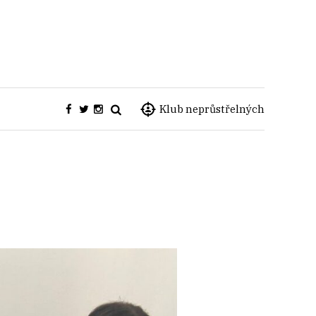
Klub neprůstřelných