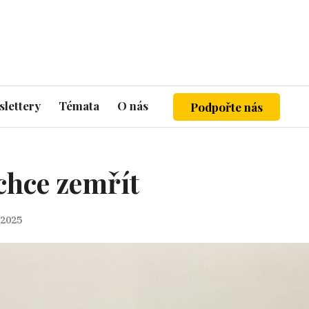
lettery
Témata
O nás
Podpořte nás
chce zemřít
 2025