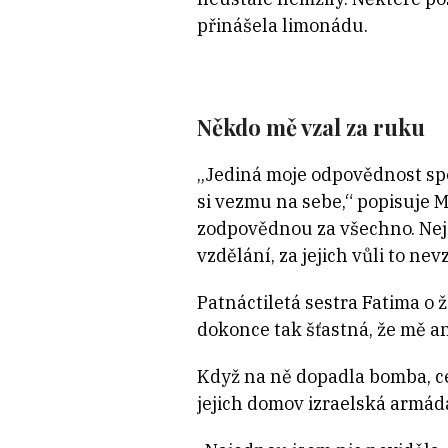
přinášela limonádu.
Někdo mě vzal za ruku
„Jediná moje odpovědnost spoč
si vezmu na sebe,“ popisuje Ma
zodpovědnou za všechno. Nejen z
vzdělání, za jejich vůli to nevz
Patnáctiletá sestra Fatima o 
dokonce tak šťastná, že mě an
Když na ně dopadla bomba, ce
jejich domov izraelská armáda