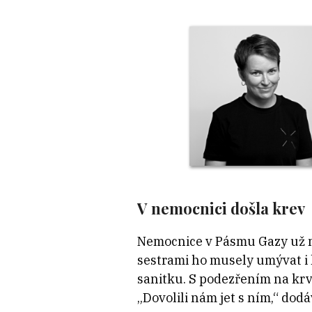
V nemocnici došla krev
Nemocnice v Pásmu Gazy už ne
sestrami ho musely umývat i k
sanitku. S podezřením na krv
„Dovolili nám jet s ním,“ dod