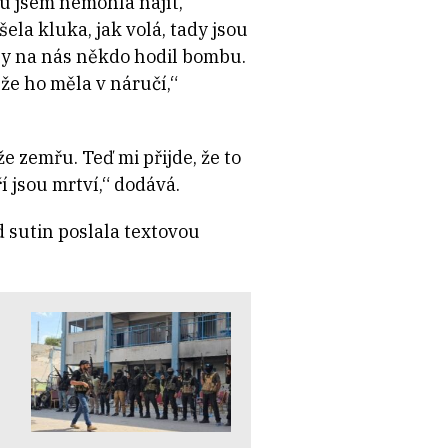
ku jsem nemohla najít,
ela kluka, jak volá, tady jsou
 by na nás někdo hodil bombu.
 že ho měla v náručí,“
e zemřu. Teď mi přijde, že to
í jsou mrtví,“ dodává.
d sutin poslala textovou