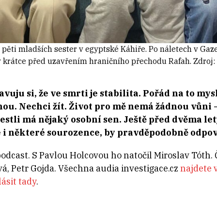
z pěti mladších sester v egyptské Káhiře. Po náletech v Gaze 
 krátce před uzavřením hraničního přechodu Rafah. Zdroj: M
vuju si, že ve smrti je stabilita. Pořád na to my
tnou. Nechci žít. Život pro mě nemá žádnou vůni 
estli má nějaký osobní sen. Ještě před dvěma let
e i některé sourozence, by pravděpodobně odpov
podcast. S Pavlou Holcovou ho natočil Miroslav Tóth.
, Petr Gojda. Všechna audia investigace.cz
najdete 
ásit tady
⁠.