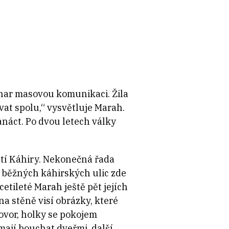
zhar masovou komunikaci. Žila
vat spolu,“ vysvětluje Marah.
anáct. Po dvou letech války
tí Káhiry. Nekonečná řada
 běžných káhirských ulic zde
etileté Marah ještě pět jejích
na stěně visí obrázky, které
ovor, holky se pokojem
mají bouchat dveřmi, další