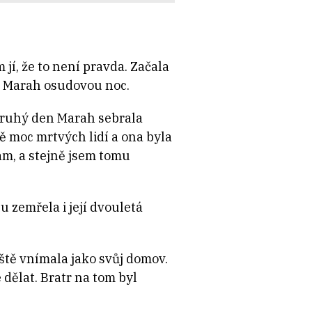
jí, že to není pravda. Začala
 si Marah osudovou noc.
 Druhý den Marah sebrala
ě moc mrtvých lidí a ona byla
am, a stejně jsem tomu
 zemřela i její dvouletá
ště vnímala jako svůj domov.
 dělat. Bratr na tom byl