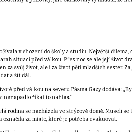
ívala v chození do školy a studiu. Největší dilema, co
rah situaci před válkou. Přes noc se ale její život dr
a svůj život, ale i za život pěti mladších sester. Za j
dat a žít dál.
životě před válkou na severu Pásma Gazy dodává: „By
i nenapadlo říkat to nahlas.“
lá rodina se nacházela ve strýcově domě. Museli se 
 označila za místo, které je potřeba evakuovat.