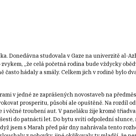
ka. Donedávna studovala v Gaze na univerzitě al-A
o zvykem, „že celá početná rodina bude vždycky oběd
 často hádaly a smály. Celkem jich v rodině bylo dv
trami v jedné ze zaprášených novostaveb na předměs
kovat prosperitu, působí ale opuštěně. Na rozdíl od
 i věčné troubení aut. V paneláku žije kromě třiadvac
esti do patnácti let. Do bytu svítí odpolední slunce, 
Když jsem s Marah před pár dny nahrávala tento rozh
louchaly z pohovky, jiné okřikovaly ty mladší, že ne