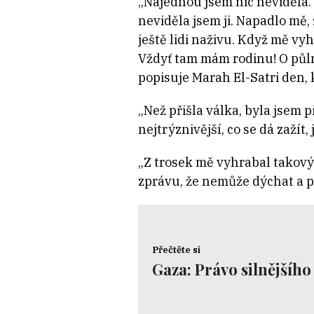
„Najednou jsem nic neviděla. 
neviděla jsem ji. Napadlo mě,
ještě lidi naživu. Když mě vy
Vždyť tam mám rodinu! O půlno
popisuje Marah El-Satri den, k
„Než přišla válka, byla jsem p
nejtrýznivější, co se dá zažít
„Z trosek mě vyhrabal takový 
zprávu, že nemůže dýchat a p
Přečtěte si
Gaza: Právo silnějšího