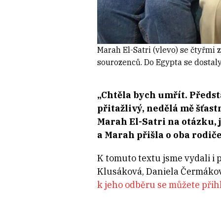
Marah El-Satri (vlevo) se čtyřmi 
sourozenců. Do Egypta se dostaly
„Chtěla bych umřít. Předsta
přitažlivý, nedělá mě šťas
Marah El-Satri na otázku, j
a Marah přišla o oba rodič
K tomuto textu jsme vydali i 
Klusáková, Daniela Čermáková
k jeho odběru se můžete přihl