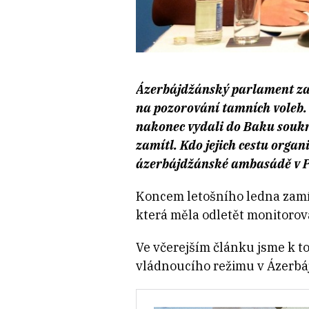
Ázerbájdžánský parlament zas
na pozorování tamních voleb. 
nakonec vydali do Baku souk
zamítl. Kdo jejich cestu organ
ázerbájdžánské ambasádě v P
Koncem letošního ledna zamít
která měla odletět monitorov
Ve včerejším článku jsme k t
vládnoucího režimu v Ázerbá