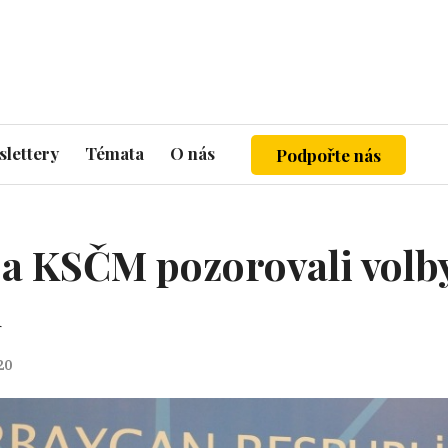
lettery
Témata
O nás
Podpořte nás
 a KSČM pozorovali volby
u
20