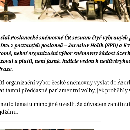
lal Poslanecké sněmovně ČR seznam čtyř vybraných po
Dva z pozvaných poslanců ­– Jaroslav Holík (SPD) a K
romě, neboť organizační výbor sněmovny žádost áze
izoval a platil, není jasné. Indicie vedou k nedůvěryh
raze.
l organizační výbor české sněmovny vyslat do Ázerbá
at tamní předčasné parlamentní volby, jež proběhly v
omuto tématu mimo jiné uvedli, že důvodem zamítnutí
jdžánu.