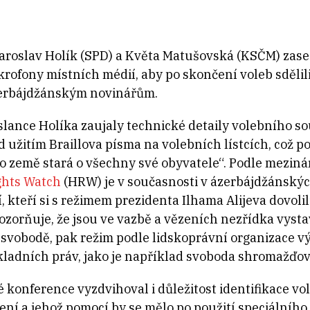
Jaroslav Holík (SPD) a Květa Matušovská (KSČM) zased
krofony místních médií, aby po skončení voleb sdělil
erbájdžánským novinářům.
slance Holíka zaujaly technické detaily volebního so
d užitím Braillova písma na volebních lístcích, což po
to země stará o všechny své obyvatele“. Podle mezin
ghts Watch
(HRW) je v současnosti v ázerbájdžánských
dí, kteří si s režimem prezidenta Ilhama Alijeva dovol
ozorňuje, že jsou ve vazbě a vězeních nezřídka vyst
 svobodě, pak režim podle lidskoprávní organizace 
kladních práv, jako je například svoboda shromažďová
 konference vyzdvihoval i důležitost identifikace vo
ření a jehož pomocí by se mělo po použití speciálního