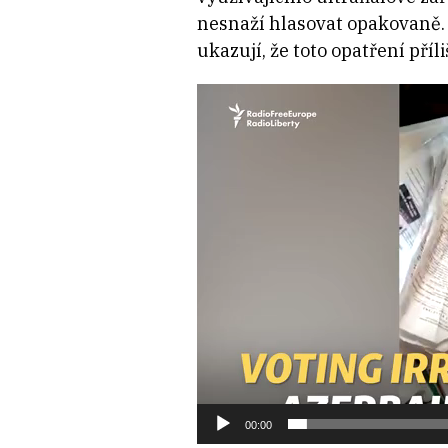
nesnaží hlasovat opakovaně.
ukazují, že toto opatření příl
Video
přehrávač
00:00