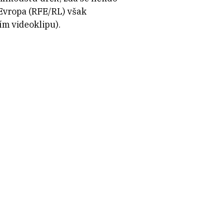
Evropa (RFE/RL) však
cím videoklipu).