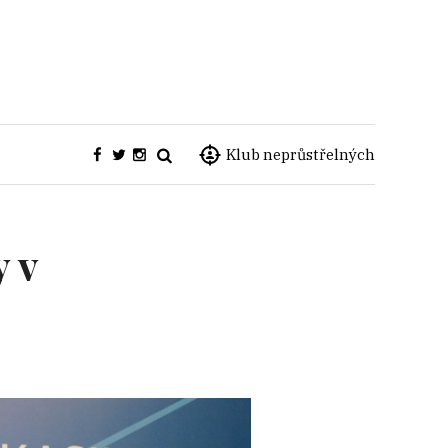
Klub neprůstřelných
 v