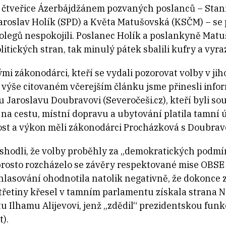
 ze čtveřice Ázerbájdžánem pozvaných poslanců – Stan
aroslav Holík (SPD) a Květa Matušovská (KSČM) – se
legů nespokojili. Poslanec Holík a poslankyně Matu
itických stran, tak minulý pátek sbalili kufry a vyr
mi zákonodárci, kteří se vydali pozorovat volby v ji
 výše citovaném včerejším článku jsme přinesli info
 Jaroslavu Doubravovi (Severočeši.cz), kteří byli s
 na cestu, místní dopravu a ubytování platila tamní 
ost a výkon měli zákonodárci Procházková s Doubrav
 shodli, že volby proběhly za „demokratických podmí
prosto rozcházelo se závěry respektované mise OBSE
á hlasování ohodnotila natolik negativně, že dokonc
 třetiny křesel v tamním parlamentu získala strana 
 Ilhamu Alijevovi, jenž „zdědil“ prezidentskou funkc
).