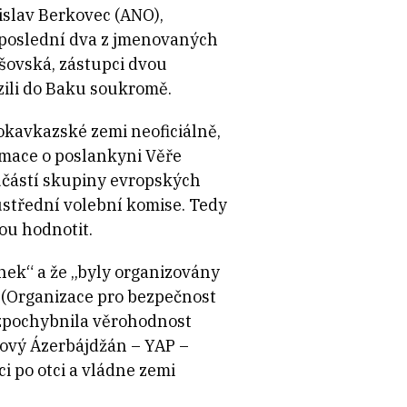
islav Berkovec (ANO),
 poslední dva z jmenovaných
šovská, zástupci dvou
azili do Baku soukromě.
hokavkazské zemi neoficiálně,
rmace o poslankyni Věře
oučástí skupiny evropských
ústřední volební komise. Tedy
ou hodnotit.
nek“ a že „byly organizovány
 (Organizace pro bezpečnost
e zpochybnila věrohodnost
Nový Ázerbájdžán – YAP –
i po otci a vládne zemi