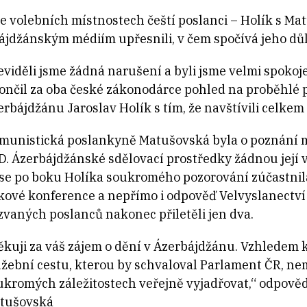
e volebních místnostech čeští poslanci ­– Holík s M
bájdžánským médiím upřesnili, v čem spočívá jeho důl
eviděli jsme žádná narušení a byli jsme velmi spokoje
ončil za oba české zákonodárce pohled na proběhlé 
erbájdžánu Jaroslav Holík s tím, že navštívili celkem
munistická poslankyně Matušovská byla o poznání mé
D. Ázerbájdžánské sdělovací prostředky žádnou její
 se po boku Holíka soukromého pozorování zúčastnila
skové konference a nepřímo i odpověď Velvyslanectví
zvaných poslanců nakonec přiletěli jen dva.
ěkuji za váš zájem o dění v Ázerbájdžánu. Vzhledem k
užební cestu, kterou by schvaloval Parlament ČR, n
ukromých záležitostech veřejně vyjadřovat,“ odpověd
tušovská