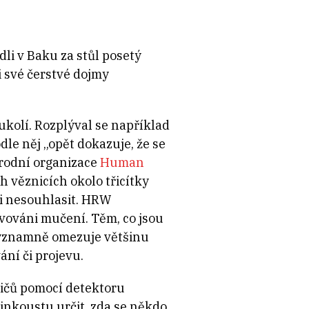
li v Baku za stůl posetý
i své čerstvé dojmy
ukolí. Rozplýval se například
dle něj „opět dokazuje, že se
árodní organizace
Human
 věznicích okolo třicítky
ili nesouhlasit. HRW
avováni mučení. Těm, co jsou
významně omezuje většinu
ní či projevu.
ličů pomocí detektoru
 inkoustu určit, zda se někdo