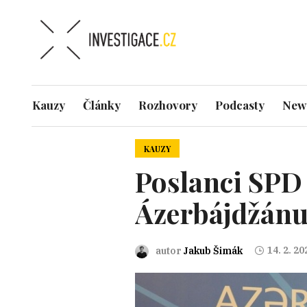
Kauzy
Články
Rozhovory
Podcasty
News
KAUZY
Poslanci SPD
Ázerbájdžán
14. 2. 20
autor
Jakub Šimák