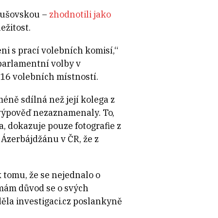
atušovskou –
zhodnotili jako
ežitost.
ni s prací volebních komisí,“
parlamentní volby v
 16 volebních místností.
ně sdílná než její kolega z
 výpověď nezaznamenaly. To,
, dokazuje pouze fotografie z
 Ázerbájdžánu v ČR, že z
 tomu, že se nejednalo o
emám důvod se o svých
ěla investigaci.cz poslankyně