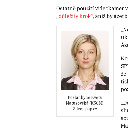
Ostatně použití videokamer v
„důležitý krok“
, aniž by ázer
„N
uk
Áz
Ko
SP
že
ti
po
Poslankyně Květa
„D
Matušovská (KSČM).
Zdroj: psp.cz
sl
so
Ma