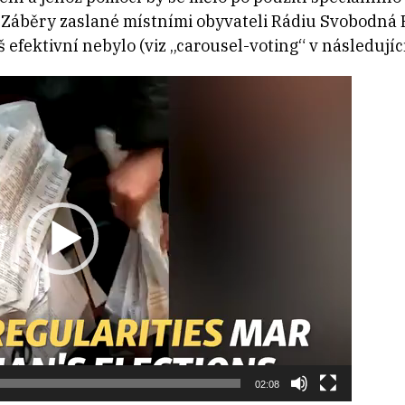
 Záběry zaslané místními obyvateli Rádiu Svobodná 
iš efektivní nebylo (viz „carousel-voting“ v následují
02:08