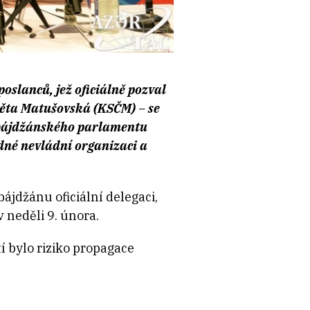
slanců, jež oficiálně pozval
věta Matušovská (KSČM) – se
rbájdžánského parlamentu
odné nevládní organizaci a
jdžánu oficiální delegaci,
 neděli 9. února.
 bylo riziko propagace