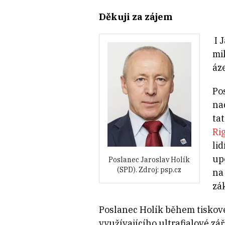
Děkuji za zájem
I 
mi
áz
Po
na
ta
Ri
li
up
Poslanec Jaroslav Holík
(SPD). Zdroj: psp.cz
na
zá
Poslanec Holík během tiskové
využívajícího ultrafialové zá