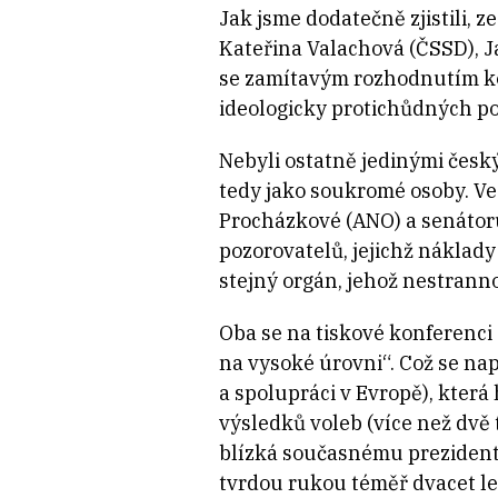
Jak jsme dodatečně zjistili,
Kateřina Valachová (ČSSD), J
se zamítavým rozhodnutím ko
ideologicky protichůdných pol
Nebyli ostatně jedinými český
tedy jako soukromé osoby. Ve
Procházkové (ANO) a senátoru
pozorovatelů, jejichž náklady
stejný orgán, jehož nestrann
Oba se na tiskové konferenci
na vysoké úrovni“. Což se na
a spolupráci v Evropě), kter
výsledků voleb (více než dvě
blízká současnému prezidentu
tvrdou rukou téměř dvacet let