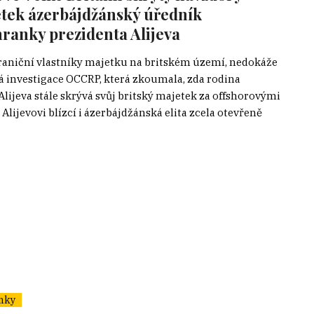
etek ázerbájdžánský úředník
hranky prezidenta Alijeva
hraniční vlastníky majetku na britském území, nedokáže
á investigace OCCRP, která zkoumala, zda rodina
ijeva stále skrývá svůj britský majetek za offshorovými
ijevovi blízcí i ázerbájdžánská elita zcela otevřeně
nky