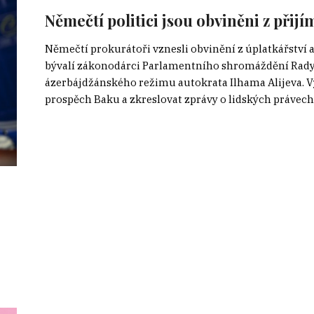
Němečtí politici jsou obviněni z při
Němečtí prokurátoři vznesli obvinění z úplatkářství 
bývalí zákonodárci Parlamentního shromáždění Rady E
ázerbájdžánského režimu autokrata Ilhama Alijeva. V
prospěch Baku a zkreslovat zprávy o lidských právech. 