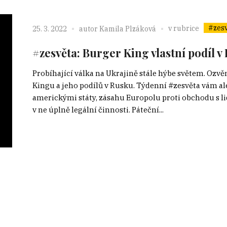
#zes
v rubrice
25. 3. 2022
autor
Kamila Plzáková
#zesvěta: Burger King vlastní podíl v
Probíhající válka na Ukrajině stále hýbe světem. Ozvě
Kingu a jeho podílů v Rusku. Týdenní #zesvěta vám a
americkými státy, zásahu Europolu proti obchodu s li
v ne úplně legální činnosti. Páteční...