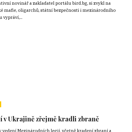
ivní novinář a zakladatel portálu bird.bg, si zvykl na
ké mafie, oligarchů, státní bezpečnosti i mezinárodního
vypráví,...
í v Ukrajině zřejmě kradli zbraně
ky vedení Mezinárodních legií, včetně kradení zbraní a