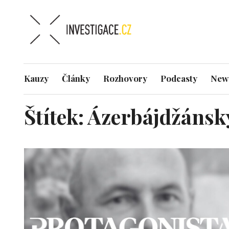
Kauzy
Články
Rozhovory
Podcasty
News
Štítek:
Ázerbájdžánsk