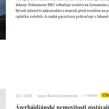
šikany. Dokument BBC odhaluje realitu za luxusními pa
Bývalí němečtí zákonodárci stanuli před soudem za př
oplátku velebili. A ruská garnitura pokračuje v šikaně
Člá
v rubrice
13. 1. 2025
autor
Barbora Šturmová
Ázerbájdžánské nemovitosti zůstávají