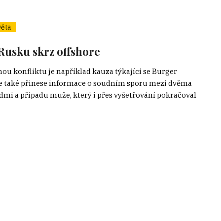
věta
 Rusku skrz offshore
nou konfliktu je například kauza týkající se Burger
le také přinese informace o soudním sporu mezi dvěma
dmi a případu muže, který i přes vyšetřování pokračoval