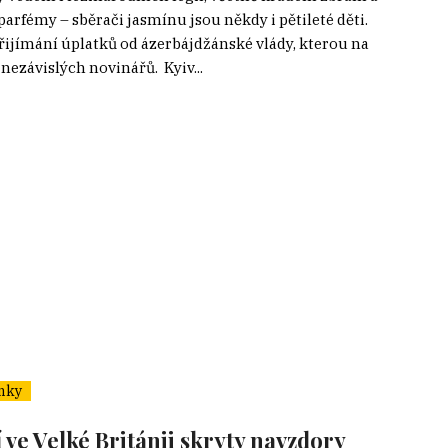
rfémy – sběrači jasmínu jsou někdy i pětileté děti.
ijímání úplatků od ázerbájdžánské vlády, kterou na
 nezávislých novinářů. Kyiv...
nky
 ve Velké Británii skryty navzdory