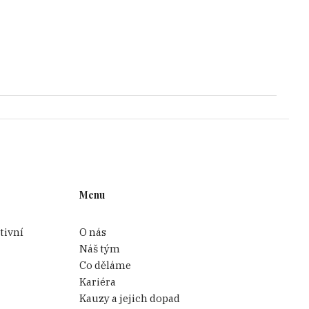
Menu
tivní
O nás
Náš tým
Co děláme
Kariéra
Kauzy a jejich dopad