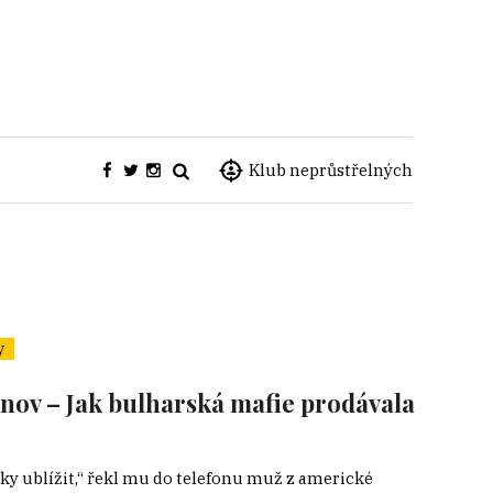
Klub neprůstřelných
y
nov – Jak bulharská mafie prodávala
y ublížit,“ řekl mu do telefonu muž z americké