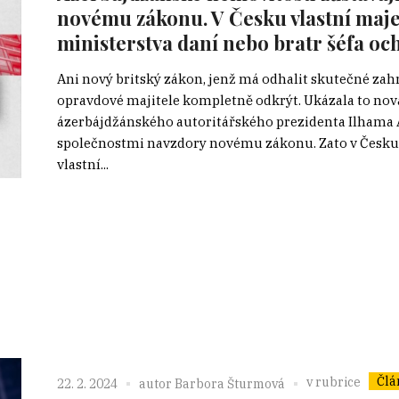
novému zákonu. V Česku vlastní maj
ministerstva daní nebo bratr šéfa oc
Ani nový britský zákon, jenž má odhalit skutečné za
opravdové majitele kompletně odkrýt. Ukázala to nov
ázerbájdžánského autoritářského prezidenta Ilhama Al
společnostmi navzdory novému zákonu. Zato v Česku Al
vlastní...
Člá
v rubrice
22. 2. 2024
autor
Barbora Šturmová