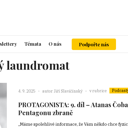
lettery
Témata
O nás
Podpořte nás
ý laundromat
Podcast
v rubrice
4. 9. 2025
autor
Jiří Slavičínský
PROTAGONISTA: 9. díl – Atanas Čoba
Pentagonu zbraně
„Máme spolehlivé informace, že Vám někdo chce fyzick