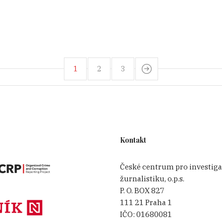
1
2
3
Kontakt
České centrum pro investiga
žurnalistiku, o.p.s.
P. O. BOX 827
111 21 Praha 1
IČO:
01680081