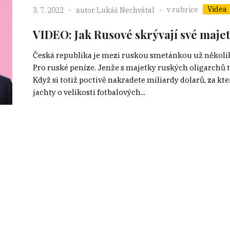
Videa
v rubrice
3. 7. 2022
autor
Lukáš Nechvátal
VIDEO: Jak Rusové skrývají své maje
Česká republika je mezi ruskou smetánkou už několik l
Pro ruské peníze. Jenže s majetky ruských oligarchů t
Když si totiž poctivě nakradete miliardy dolarů, za kt
jachty o velikosti fotbalových...