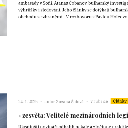
ambasády v Sofii. Atanas Čobanov, bulharský investigat
výhrůžky i sledování. Jeho články se dotýkají bulhars
obchodu se zbraněmi. V rozhovoru s Pavlou Holcovou 
Články
v rubrice
24. 1. 2025
autor
Zuzana Šotová
#zesvěta: Velitelé mezinárodních legi
Ukrajinští novináři odhalili nekalé a zločinné prakti